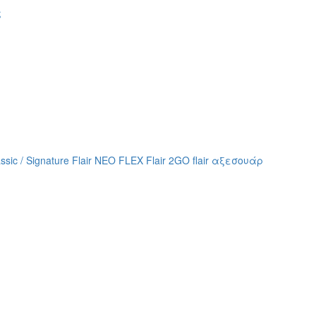
assic / Signature
Flair NEO FLEX
Flair 2GO
flair αξεσουάρ