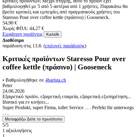
κριτικές προϊόντων; Μέχρι στιγμής, αυτό το προϊόν έχει
βαθμολογηθεί με 5 από 5 αστέρια από 1 χρήστες. Παρακάτω θα
βρείτε κριτικές και εμπειρίες από πραγματικούς χρήστες του
Staresso Pour over coffee kettle (πράσινο) | Gooseneck.
54,90 €
Χωρίς ΦΠΑ: 44,27 €
Εμφάνιση προϊόντος
Καλάθι
Διαθέσιμο
παράδοση στις 13.8.
(
επιλογές παράδοσης
)
Κριτικές προϊόντων Staresso Pour over
coffee kettle (πράσινο) | Gooseneck
• Βαθμολογήθηκε σε
4barista.ch
Peter
24.06.2026
Εξαιρετικό προϊόν, εξαιρετική εταιρεία, εξαιρετική εξυπηρέτηση...
Ιδανικό για εν κινήσει...
Super Produkt, super Firma, toller Service . . . Perfekt für unterwegs
. . .
Μεταφράζω
Δείτε το πρωτότυπο
5/5
1 αξιολογήσεις
1