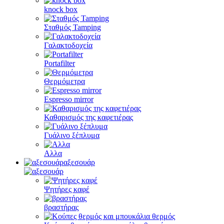
knock box
Σταθμός Tamping
Γαλακτοδοχεία
Portafilter
Θερμόμετρα
Espresso mirror
Καθαρισμός της καφετιέρας
Γυάλινο ξέπλυμα
Αλλα
αξεσουάρ
Ψητήρες καφέ
βραστήρας