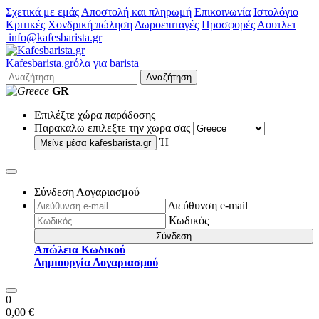
Σχετικά με εμάς
Αποστολή και πληρωμή
Επικοινωνία
Ιστολόγιο
Κριτικές
Χονδρική πώληση
Δωροεπιταγές
Προσφορές
Αουτλετ
info@kafesbarista.gr
Kafes
barista
.gr
όλα για barista
Αναζήτηση
GR
Επιλέξτε χώρα παράδοσης
Παρακαλω επιλεξτε την χωρα σας
Ή
Μείνε μέσα
kafesbarista.gr
Σύνδεση Λογαριασμού
Διεύθυνση e-mail
Κωδικός
Σύνδεση
Απώλεια Κωδικού
Δημιουργία Λογαριασμού
0
0,00 €