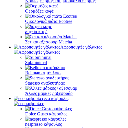
Κούπες θερμός και μπουκάλια θερμός
Θερμόζες καφέ
Οικολογικά πιάτα Ecotree
δοχεία καφέ
Σετ και αξεσουάρ Matcha
Αφροποιητές γάλακτος
Subminimal
Bellman ατμόπλοιο
Staresso αναδευτήρας
Άλλες μάρκες / αξεσουάρ
eco κάψουλες
Dolce Gusto κάψουλες
nespresso κάψουλες