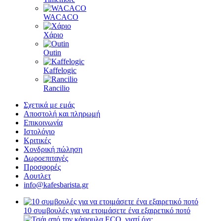
WACACO
Χάριο
Outin
Kaffelogic
Rancilio
Σχετικά με εμάς
Αποστολή και πληρωμή
Επικοινωνία
Ιστολόγιο
Κριτικές
Χονδρική πώληση
Δωροεπιταγές
Προσφορές
Αουτλετ
info@kafesbarista.gr
10 συμβουλές για να ετοιμάσετε ένα εξαιρετικό ποτό