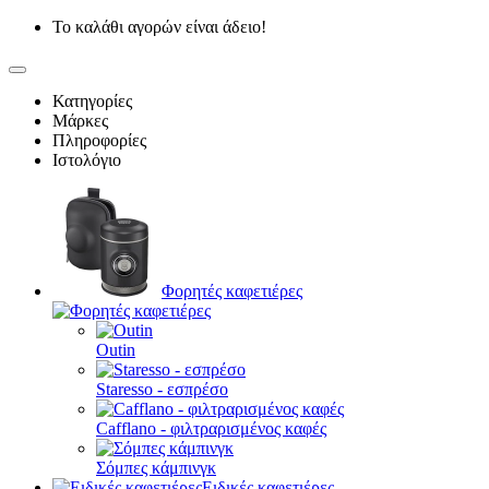
Το καλάθι αγορών είναι άδειο!
Κατηγορίες
Μάρκες
Πληροφορίες
Ιστολόγιο
Φορητές καφετιέρες
Outin
Staresso - εσπρέσο
Cafflano - φιλτραρισμένος καφές
Σόμπες κάμπινγκ
Ειδικές καφετιέρες