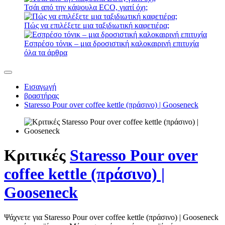
Τσάι από την κάψουλα ECO, γιατί όχι;
Πώς να επιλέξετε μια ταξιδιωτική καφετιέρα;
Εσπρέσο τόνικ – μια δροσιστική καλοκαιρινή επιτυχία
όλα τα άρθρα
Εισαγωγή
βραστήρας
Staresso Pour over coffee kettle (πράσινο) | Gooseneck
Κριτικές
Staresso Pour over
coffee kettle (πράσινο) |
Gooseneck
Ψάχνετε για Staresso Pour over coffee kettle (πράσινο) | Gooseneck