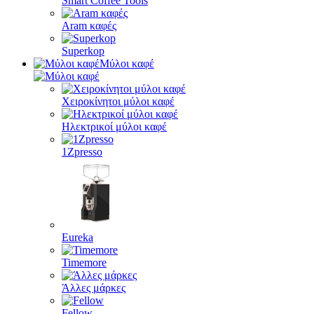
Smart Coffee Tools
Aram καφές
Superkop
Μύλοι καφέ
Χειροκίνητοι μύλοι καφέ
Ηλεκτρικοί μύλοι καφέ
1Zpresso
Eureka
Timemore
Άλλες μάρκες
Fellow