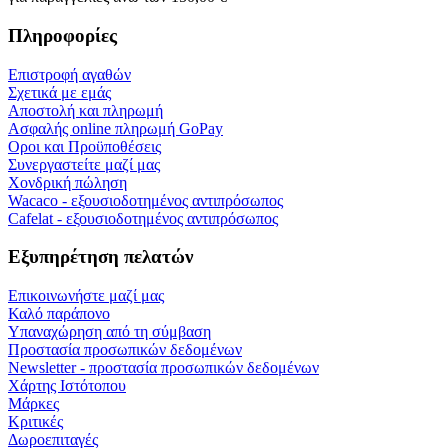
Πληροφορίες
Επιστροφή αγαθών
Σχετικά με εμάς
Αποστολή και πληρωμή
Ασφαλής online πληρωμή GoPay
Οροι και Προϋποθέσεις
Συνεργαστείτε μαζί μας
Χονδρική πώληση
Wacaco - εξουσιοδοτημένος αντιπρόσωπος
Cafelat - εξουσιοδοτημένος αντιπρόσωπος
Εξυπηρέτηση πελατών
Επικοινωνήστε μαζί μας
Καλό παράπονο
Υπαναχώρηση από τη σύμβαση
Προστασία προσωπικών δεδομένων
Newsletter - προστασία προσωπικών δεδομένων
Χάρτης Ιστότοπου
Μάρκες
Κριτικές
Δωροεπιταγές