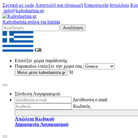
Σχετικά με εμάς
Αποστολή και πληρωμή
Επικοινωνία
Ιστολόγιο
Κρι
info@kafesbarista.gr
Kafes
barista
.gr
όλα για barista
Αναζήτηση
GR
Επιλέξτε χώρα παράδοσης
Παρακαλω επιλεξτε την χωρα σας
Ή
Μείνε μέσα
kafesbarista.gr
Σύνδεση Λογαριασμού
Διεύθυνση e-mail
Κωδικός
Απώλεια Κωδικού
Δημιουργία Λογαριασμού