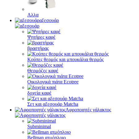
Αλλα
αξεσουάρ
Ψητήρες καφέ
βραστήρας
Κούπες θερμός και μπουκάλια θερμός
Θερμόζες καφέ
Οικολογικά πιάτα Ecotree
δοχεία καφέ
Σετ και αξεσουάρ Matcha
Αφροποιητές γάλακτος
Subminimal
Bellman ατμόπλοιο