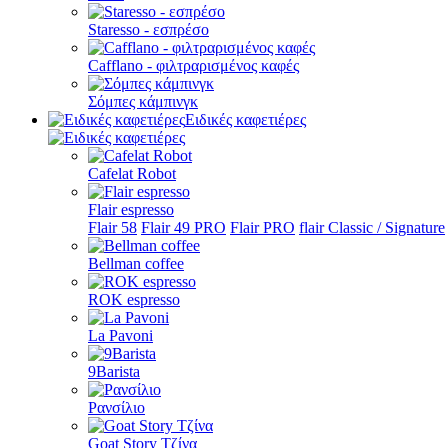
Staresso - εσπρέσο
Cafflano - φιλτραρισμένος καφές
Σόμπες κάμπινγκ
Ειδικές καφετιέρες
Cafelat Robot
Flair espresso
Flair 58
Flair 49 PRO
Flair PRO
flair Classic / Signature
Bellman coffee
ROK espresso
La Pavoni
9Barista
Ρανσίλιο
Goat Story Τζίνα