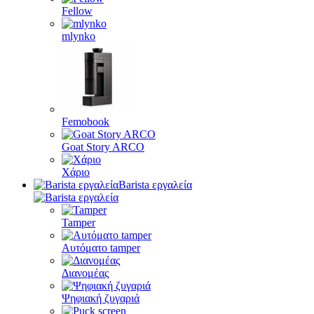
Fellow
mlynko
Femobook
Goat Story ARCO
Χάριο
Barista εργαλεία
Tamper
Αυτόματο tamper
Διανομέας
Ψηφιακή ζυγαριά