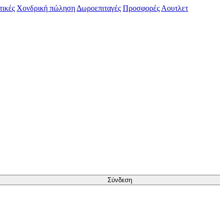
τικές
Χονδρική πώληση
Δωροεπιταγές
Προσφορές
Αουτλετ
Σύνδεση