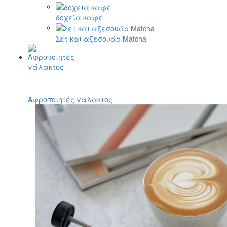
δοχεία καφέ
Σετ και αξεσουάρ Matcha
Αφροποιητές γάλακτος