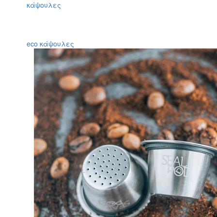
eco κάψουλες