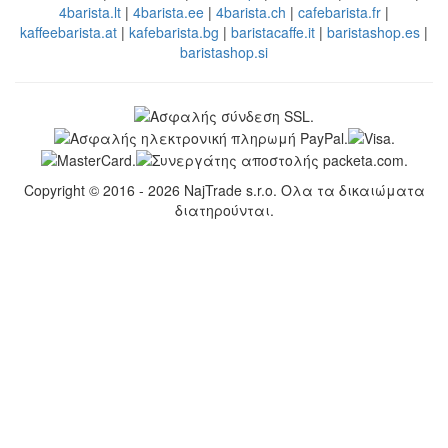
4barista.lt
|
4barista.ee
|
4barista.ch
|
cafebarista.fr
|
kaffeebarista.at
|
kafebarista.bg
|
baristacaffe.it
|
baristashop.es
|
baristashop.si
Copyright © 2016 - 2026 NajTrade s.r.o. Ολα τα δικαιώματα
διατηρούνται.