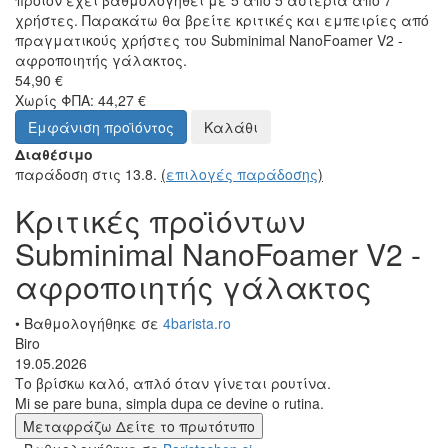
προϊόν έχει βαθμολογηθεί με 5 από 5 αστέρια από 7
χρήστες. Παρακάτω θα βρείτε κριτικές και εμπειρίες από
πραγματικούς χρήστες του Subminimal NanoFoamer V2 -
αφροποιητής γάλακτος.
54,90 €
Χωρίς ΦΠΑ: 44,27 €
Εμφάνιση προϊόντος
Καλάθι
Διαθέσιμο
παράδοση στις 13.8.
(
επιλογές παράδοσης
)
Κριτικές προϊόντων
Subminimal NanoFoamer V2 -
αφροποιητής γάλακτος
• Βαθμολογήθηκε σε
4barista.ro
Biro
19.05.2026
Το βρίσκω καλό, απλό όταν γίνεται ρουτίνα.
Mi se pare buna, simpla dupa ce devine o rutina.
Μεταφράζω
Δείτε το πρωτότυπο