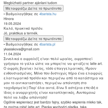
Megbízható partner ajánlani tudom
Μεταφράζω
Δείτε το πρωτότυπο
• Βαθμολογήθηκε σε
4barista.hu
Hinora
19.05.2024
Καλό, πρακτικό προϊόν.
Jó, praktikus a termék.
Μεταφράζω
Δείτε το πρωτότυπο
• Βαθμολογήθηκε σε
4barista.pl
ykasiakova@gmail.com
11.04.2024
Συνολικά ο αφρολέξ είναι πολύ ωραίος, αφροποιεί
γρήγορα το γάλα ώστε να μπορείτε να φτιάξετε latte art.
Ο αφρός βγαίνει λείος, τόσο επαγγελματικός. Ήμουν
ενθουσιασμένος. Μόνο που δυστυχώς πήρα ένα ελαφρώς
ελαττωματικό προϊόν και περιμένω από το κατάστημα να
μου το αντικαταστήσει, περιμένω απάντηση στο
ταχυδρομείο:) Παρ' όλα αυτά, δίνω 5 αστέρια επειδή ο
ίδιος ο αναρριχητής είναι καταπληκτικός. Ανυπομονώ
πολύ να λάβω απάντηση!
Ogólnie wspieniacz jest bardzo fajny, szybko wspienia mleko tak,
że można robić latte art. Pianka wychodzi gładka, taka