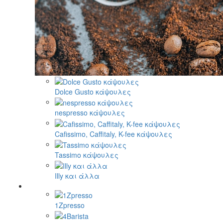
Dolce Gusto κάψουλες
nespresso κάψουλες
Cafissimo, Caffitaly, K-fee κάψουλες
Tassimo κάψουλες
Illy και άλλα
1Zpresso