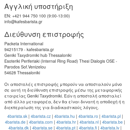
Αγγλική υποστήριξη
EN: +421 944 750 100 (9:00-13:00)
info@kafesbarista.gr
Διεύθυνση επιστροφής
Packeta International
94215179 - kafesbarista.gr
Geniki Taxydromiki hub Thessaloniki
Esoteriki Periferiaki (Internal Ring Road) Thesi Dialogis OSE -
Parodos Sof.Venizelou
54628 Thessaloniki
Οι αποστολές επιστροφής μπορούν να αποσταλούν μόνο
σε αυτή τη διεύθυνση επιστροφής μέσω της μεταφορικής
εταιρείας Geniki Taxydromiki. Εάν η αποστολή αποσταλεί
από άλλο μεταφορέα, δεν θα είναι δυνατή η αποδοχή ή η
διεκπεραίωση της για διαδικαστικούς λόγους.
4barista.sk
|
4barista.cz
|
4barista.hu
|
4barista.ro
|
4barista.pl
|
4barista.de
|
4barista.com
|
4barista.hr
|
4barista.nl
|
4barista.be
|
4barista.dk
|
4barista.se
|
4barista.pt
|
4barista.fi
|
4barista.lv
|