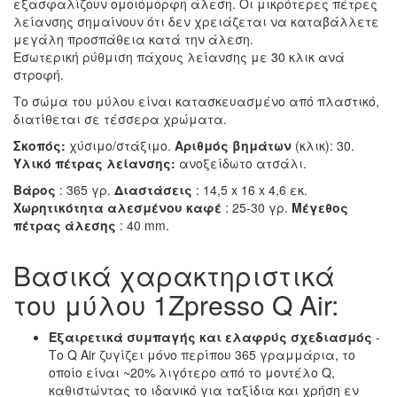
εξασφαλίζουν ομοιόμορφη άλεση. Οι μικρότερες πέτρες
λείανσης σημαίνουν ότι δεν χρειάζεται να καταβάλλετε
μεγάλη προσπάθεια κατά την άλεση.
Εσωτερική ρύθμιση πάχους λείανσης με 30 κλικ ανά
στροφή.
Το σώμα του μύλου είναι κατασκευασμένο από πλαστικό,
διατίθεται σε τέσσερα χρώματα.
Σκοπός:
χύσιμο/στάξιμο.
Αριθμός βημάτων
(κλικ): 30.
Υλικό πέτρας λείανσης:
ανοξείδωτο ατσάλι.
Βάρος
: 365 γρ.
Διαστάσεις
: 14,5 x 16 x 4,6 εκ.
Χωρητικότητα αλεσμένου καφέ
: 25-30 γρ.
Μέγεθος
πέτρας άλεσης
: 40 mm.
Βασικά χαρακτηριστικά
του μύλου 1Zpresso Q Air:
Εξαιρετικά συμπαγής και ελαφρύς σχεδιασμός
-
Το Q Air ζυγίζει μόνο περίπου 365 γραμμάρια, το
οποίο είναι ~20% λιγότερο από το μοντέλο Q,
καθιστώντας το ιδανικό για ταξίδια και χρήση εν