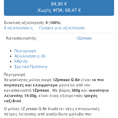
84,90 €
Χωρίς ΦΠΑ: 68,47 €
Συνολική αξιολόγηση:
5
(
100%
)
9 αξιολογήσεις
Γράψτε μια αξιολόγηση
Κατασκευαστής:
1Zpresso
Περιγραφή
Αξιολογήσεις (9)
FAQ (0)
Σχετικά Προϊόντα
Περιγραφή
Χειροκίνητος μύλος καφέ
1Zpresso Q Air
είναι
το πιο
συμπαγές και ελαφρύτερο
μοντέλο από τον
κατασκευαστή
1Zpresso
. Με βάρος
365g
και
ικανότητα
λείανσης 15-20g,
είναι ένας εξαιρετικός
τροχός
ταξιδιού
.
Ο μύλος 1Z presso Q Air διαθέτει νέες επταγωνικές
πέτρες λείανσης από ανοξείδωτο χάλυβα που