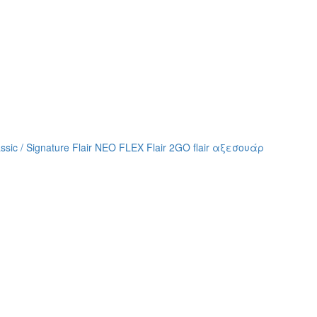
assic / Signature
Flair NEO FLEX
Flair 2GO
flair αξεσουάρ