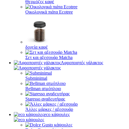
Θερμόζες καφέ
Οικολογικά πιάτα Ecotree
δοχεία καφέ
Σετ και αξεσουάρ Matcha
Αφροποιητές γάλακτος
Subminimal
Bellman ατμόπλοιο
Staresso αναδευτήρας
Άλλες μάρκες / αξεσουάρ
eco κάψουλες