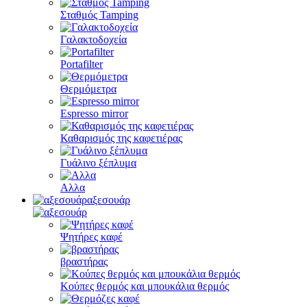
Σταθμός Tamping
Γαλακτοδοχεία
Portafilter
Θερμόμετρα
Espresso mirror
Καθαρισμός της καφετιέρας
Γυάλινο ξέπλυμα
Αλλα
αξεσουάρ
Ψητήρες καφέ
βραστήρας
Κούπες θερμός και μπουκάλια θερμός