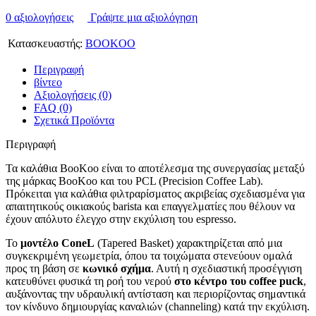
0 αξιολογήσεις
Γράψτε μια αξιολόγηση
Κατασκευαστής:
BOOKOO
Περιγραφή
βίντεο
Αξιολογήσεις (0)
FAQ (0)
Σχετικά Προϊόντα
Περιγραφή
Τα καλάθια BooKoo είναι το αποτέλεσμα της συνεργασίας μεταξύ
της μάρκας BooKoo και του PCL (Precision Coffee Lab).
Πρόκειται για καλάθια φιλτραρίσματος ακριβείας σχεδιασμένα για
απαιτητικούς οικιακούς barista και επαγγελματίες που θέλουν να
έχουν απόλυτο έλεγχο στην εκχύλιση του espresso.
Το
μοντέλο ConeL
(Tapered Basket) χαρακτηρίζεται από μια
συγκεκριμένη γεωμετρία, όπου τα τοιχώματα στενεύουν ομαλά
προς τη βάση σε
κωνικό σχήμα
. Αυτή η σχεδιαστική προσέγγιση
κατευθύνει φυσικά τη ροή του νερού
στο κέντρο του coffee puck
,
αυξάνοντας την υδραυλική αντίσταση και περιορίζοντας σημαντικά
τον κίνδυνο δημιουργίας καναλιών (channeling) κατά την εκχύλιση.