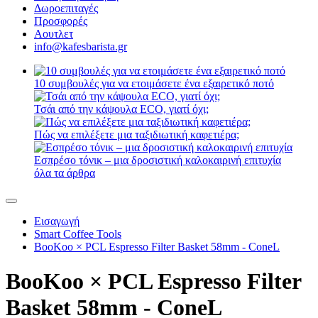
Δωροεπιταγές
Προσφορές
Αουτλετ
info@kafesbarista.gr
10 συμβουλές για να ετοιμάσετε ένα εξαιρετικό ποτό
Τσάι από την κάψουλα ECO, γιατί όχι;
Πώς να επιλέξετε μια ταξιδιωτική καφετιέρα;
Εσπρέσο τόνικ – μια δροσιστική καλοκαιρινή επιτυχία
όλα τα άρθρα
Εισαγωγή
Smart Coffee Tools
BooKoo × PCL Espresso Filter Basket 58mm - ConeL
BooKoo × PCL Espresso Filter
Basket 58mm - ConeL