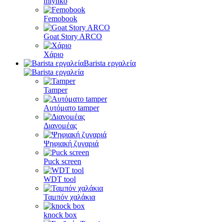
mlynko
Femobook
Goat Story ARCO
Χάριο
Barista εργαλεία
Tamper
Αυτόματο tamper
Διανομέας
Ψηφιακή ζυγαριά
Puck screen
WDT tool
Ταμπόν χαλάκια
knock box