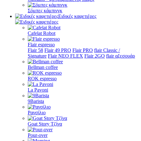
Σόμπες κάμπινγκ
Ειδικές καφετιέρες
Cafelat Robot
Flair espresso
Flair 58
Flair 49 PRO
Flair PRO
flair Classic /
Signature
Flair NEO FLEX
Flair 2GO
flair αξεσουάρ
Bellman coffee
ROK espresso
La Pavoni
9Barista
Ρανσίλιο
Goat Story Τζίνα
Pour-over