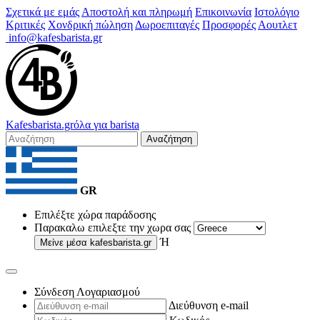
Σχετικά με εμάς
Αποστολή και πληρωμή
Επικοινωνία
Ιστολόγιο
Κριτικές
Χονδρική πώληση
Δωροεπιταγές
Προσφορές
Αουτλετ
info@kafesbarista.gr
Kafes
barista
.gr
όλα για barista
Αναζήτηση
GR
Επιλέξτε χώρα παράδοσης
Παρακαλω επιλεξτε την χωρα σας
Ή
Μείνε μέσα
kafesbarista.gr
Σύνδεση Λογαριασμού
Διεύθυνση e-mail