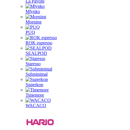
La Pavoni
Mlynko
Morning
PUQ
ROK espresso
SEALPOD
Staresso
Subminimal
Superkop
Timemore
WACACO