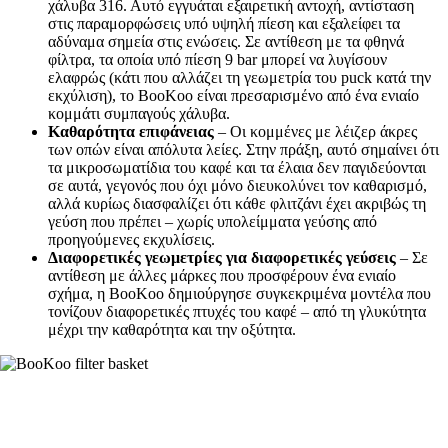
χάλυβα 316. Αυτό εγγυάται εξαιρετική αντοχή, αντίσταση
στις παραμορφώσεις υπό υψηλή πίεση και εξαλείφει τα
αδύναμα σημεία στις ενώσεις. Σε αντίθεση με τα φθηνά
φίλτρα, τα οποία υπό πίεση 9 bar μπορεί να λυγίσουν
ελαφρώς (κάτι που αλλάζει τη γεωμετρία του puck κατά την
εκχύλιση), το BooKoo είναι πρεσαρισμένο από ένα ενιαίο
κομμάτι συμπαγούς χάλυβα.
Καθαρότητα επιφάνειας
– Οι κομμένες με λέιζερ άκρες
των οπών είναι απόλυτα λείες. Στην πράξη, αυτό σημαίνει ότι
τα μικροσωματίδια του καφέ και τα έλαια δεν παγιδεύονται
σε αυτά, γεγονός που όχι μόνο διευκολύνει τον καθαρισμό,
αλλά κυρίως διασφαλίζει ότι κάθε φλιτζάνι έχει ακριβώς τη
γεύση που πρέπει – χωρίς υπολείμματα γεύσης από
προηγούμενες εκχυλίσεις.
Διαφορετικές γεωμετρίες για διαφορετικές γεύσεις
– Σε
αντίθεση με άλλες μάρκες που προσφέρουν ένα ενιαίο
σχήμα, η BooKoo δημιούργησε συγκεκριμένα μοντέλα που
τονίζουν διαφορετικές πτυχές του καφέ – από τη γλυκύτητα
μέχρι την καθαρότητα και την οξύτητα.