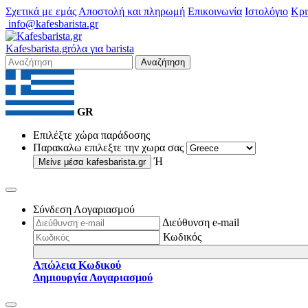
Σχετικά με εμάς
Αποστολή και πληρωμή
Επικοινωνία
Ιστολόγιο
Κρι
info@kafesbarista.gr
Kafes
barista
.gr
όλα για barista
Αναζήτηση
GR
Επιλέξτε χώρα παράδοσης
Παρακαλω επιλεξτε την χωρα σας
Ή
Μείνε μέσα
kafesbarista.gr
Σύνδεση Λογαριασμού
Διεύθυνση e-mail
Κωδικός
Απώλεια Κωδικού
Δημιουργία Λογαριασμού