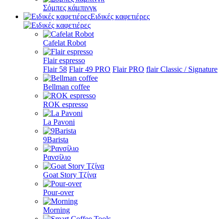
Σόμπες κάμπινγκ
Ειδικές καφετιέρες
Cafelat Robot
Flair espresso
Flair 58
Flair 49 PRO
Flair PRO
flair Classic / Signature
Bellman coffee
ROK espresso
La Pavoni
9Barista
Ρανσίλιο
Goat Story Τζίνα
Pour-over
Morning