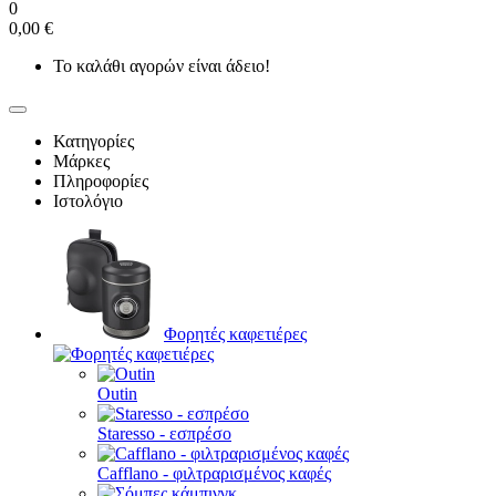
0
0,00 €
Το καλάθι αγορών είναι άδειο!
Κατηγορίες
Μάρκες
Πληροφορίες
Ιστολόγιο
Φορητές καφετιέρες
Outin
Staresso - εσπρέσο
Cafflano - φιλτραρισμένος καφές