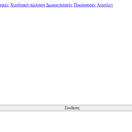
τικές
Χονδρική πώληση
Δωροεπιταγές
Προσφορές
Αουτλετ
Σύνδεση