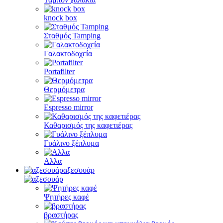
knock box
Σταθμός Tamping
Γαλακτοδοχεία
Portafilter
Θερμόμετρα
Espresso mirror
Καθαρισμός της καφετιέρας
Γυάλινο ξέπλυμα
Αλλα
αξεσουάρ
Ψητήρες καφέ
βραστήρας