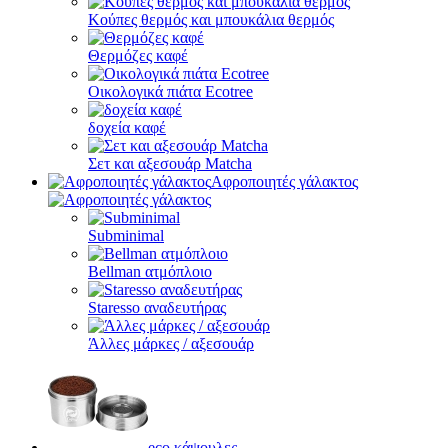
Κούπες θερμός και μπουκάλια θερμός
Θερμόζες καφέ
Οικολογικά πιάτα Ecotree
δοχεία καφέ
Σετ και αξεσουάρ Matcha
Αφροποιητές γάλακτος
Subminimal
Bellman ατμόπλοιο
Staresso αναδευτήρας
Άλλες μάρκες / αξεσουάρ
eco κάψουλες