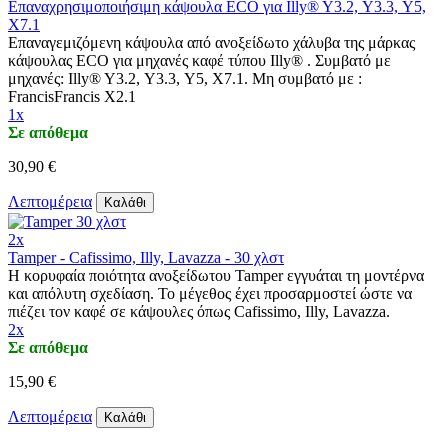
Επαναχρησιμοποιήσιμη κάψουλα ECO για Illy® Y3.2, Y3.3, Y5,
X7.1
Επαναγεμιζόμενη κάψουλα από ανοξείδωτο χάλυβα της μάρκας
κάψουλας ECO για μηχανές καφέ τύπου Illy® . Συμβατό με
μηχανές: Illy® Y3.2, Y3.3, Y5, X7.1. Μη συμβατό με :
FrancisFrancis X2.1
1x
Σε απόθεμα
30,90 €
Λεπτομέρεια
Καλάθι
2x
Tamper - Cafissimo, Illy, Lavazza - 30 χλστ
Η κορυφαία ποιότητα ανοξείδωτου Tamper εγγυάται τη μοντέρνα
και απόλυτη σχεδίαση. Το μέγεθος έχει προσαρμοστεί ώστε να
πιέζει τον καφέ σε κάψουλες όπως Cafissimo, Illy, Lavazza.
2x
Σε απόθεμα
15,90 €
Λεπτομέρεια
Καλάθι