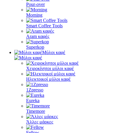
Pour-over
Morning
Smart Coffee Tools
Aram καφές
Superkop
Μύλοι καφέ
Χειροκίνητοι μύλοι καφέ
Ηλεκτρικοί μύλοι καφέ
1Zpresso
Eureka
Timemore
Άλλες μάρκες
Fellow