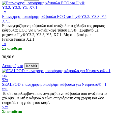
1x
Επαναχρησιμοποιήσιμη κάψουλα ECO για Illy® Y3.2, Y3.3, Y5,
X7.1
Επαναγεμιζόμενη κάψουλα από ανοξείδωτο χάλυβα της μάρκας
κάψουλας ECO για μηχανές καφέ τύπου Illy® . Συμβατό με
μηχανές: Illy® Y3.2, Y3.3, Y5, X7.1. Μη συμβατό με :
FrancisFrancis X2.1
1x
Σε απόθεμα
30,90 €
Λεπτομέρεια
Καλάθι
52x
SEALPOD επαναχρησιμοποιήσιμη κάψουλα για Nespresso® - 1
τεμ
Το σετ περιλαμβάνει επαναγεμιζόμενη κάψουλα από ανοξείδωτο
χάλυβα . Αυτή η κάψουλα είναι απεριόριστη στη χρήση και δεν
επηρεάζει τη γεύση του καφέ.
52x
Σε απόθεμα