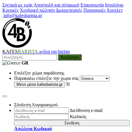
Σχετικά με εμάς
Αποστολή και πληρωμή
Επικοινωνία
Ιστολόγιο
Κριτικές
Χονδρική πώληση
Δωροεπιταγές
Προσφορές
Αουτλετ
info@kafesbarista.gr
KAFES
BARISTA
όλα για barista
.gr
Αναζήτηση
GR
Επιλέξτε χώρα παράδοσης
Παρακαλω επιλεξτε την χωρα σας
Ή
Μείνε μέσα
kafesbarista.gr
Σύνδεση Λογαριασμού
Διεύθυνση e-mail
Κωδικός
Σύνδεση
Απώλεια Κωδικού