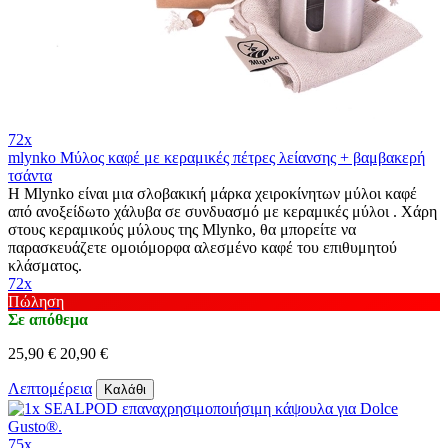
72x
mlynko Μύλος καφέ με κεραμικές πέτρες λείανσης + βαμβακερή
τσάντα
Η Mlynko είναι μια σλοβακική μάρκα χειροκίνητων μύλοι καφέ
από ανοξείδωτο χάλυβα σε συνδυασμό με κεραμικές μύλοι . Χάρη
στους κεραμικούς μύλους της Mlynko, θα μπορείτε να
παρασκευάζετε ομοιόμορφα αλεσμένο καφέ του επιθυμητού
κλάσματος.
72x
Πώληση
Σε απόθεμα
25,90 €
20,90 €
Λεπτομέρεια
Καλάθι
75x