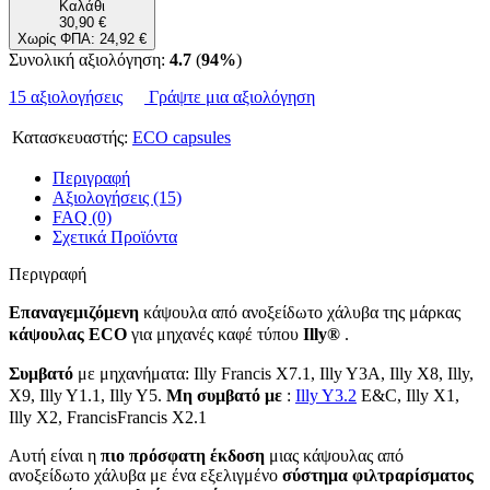
Καλάθι
30,90 €
Χωρίς ΦΠΑ: 24,92 €
Συνολική αξιολόγηση:
4.7
(
94%
)
15 αξιολογήσεις
Γράψτε μια αξιολόγηση
Κατασκευαστής:
ECO capsules
Περιγραφή
Αξιολογήσεις (15)
FAQ (0)
Σχετικά Προϊόντα
Περιγραφή
Επαναγεμιζόμενη
κάψουλα από ανοξείδωτο χάλυβα της μάρκας
κάψουλας ECO
για μηχανές καφέ τύπου
Illy®
.
Συμβατό
με μηχανήματα: Illy Francis X7.1, Illy Y3A, Illy X8, Illy,
X9, Illy Y1.1, Illy Y5.
Μη συμβατό με
:
Illy Y3.2
E&C, Illy X1,
Illy X2, FrancisFrancis X2.1
Αυτή είναι η
πιο πρόσφατη έκδοση
μιας κάψουλας από
ανοξείδωτο χάλυβα με ένα εξελιγμένο
σύστημα φιλτραρίσματος