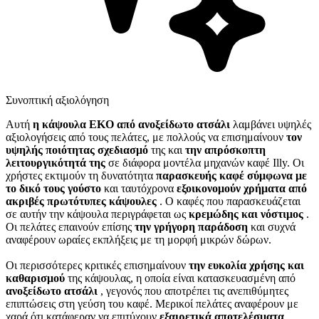
Συνοπτική αξιολόγηση
Αυτή
η κάψουλα EKO από ανοξείδωτο ατσάλι
λαμβάνει υψηλές
αξιολογήσεις από τους πελάτες, με πολλούς να επισημαίνουν
τον
υψηλής ποιότητας σχεδιασμό
της και
την απρόσκοπτη
λειτουργικότητά της
σε διάφορα μοντέλα μηχανών καφέ Illy. Οι
χρήστες εκτιμούν τη δυνατότητα
παρασκευής καφέ σύμφωνα με
το δικό τους γούστο
και ταυτόχρονα
εξοικονομούν χρήματα από
ακριβές πρωτότυπες κάψουλες
. Ο καφές που παρασκευάζεται
σε αυτήν την κάψουλα περιγράφεται ως
κρεμώδης και νόστιμος
.
Οι πελάτες επαινούν επίσης
την γρήγορη παράδοση
και συχνά
αναφέρουν ωραίες εκπλήξεις με τη μορφή μικρών δώρων.
Οι περισσότερες κριτικές επισημαίνουν
την ευκολία χρήσης και
καθαρισμού
της κάψουλας, η οποία είναι κατασκευασμένη από
ανοξείδωτο ατσάλι
, γεγονός που αποτρέπει τις ανεπιθύμητες
επιπτώσεις στη γεύση του καφέ. Μερικοί πελάτες αναφέρουν με
χαρά ότι κατάφεραν να επιτύχουν
εξαιρετικά αποτελέσματα