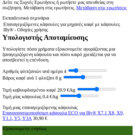
Δείτε τις Συχνές Ερωτήσεις ή ρωτήστε μας απευθείας στη
συζήτηση. Μετάβαση στις ερωτήσεις.
Μετάβαση στις ερωτήσεις
Εκπαιδευτικά σεμινάρια
Επαναγεμιζόμενες κάψουλες για μηχανές καφέ με κάψουλες
Illy® - Οδηγίες χρήσης
Υπολογιστής Αποταμίευσης
Υπολογίστε πόσα χρήματα εξοικονομείτε αγοράζοντας μια
ξαναγεμιζόμενη κάψουλα και πόσο καιρό χρειάζεται για να
αποσβεστεί η επένδυση.
Αριθμός φλιτζανιών ανά ημέρα
4
Βάρος καφέ ανά 1 φλιτζάνι
8 g
Τιμή καβουρδισμένου καφέ
20.9 €/kg
Τιμή μίας κάψουλας
0.4 €/kg
Τιμή μιας επαναγεμιζόμενης κάψουλας
Επαναχρησιμοποιήσιμη κάψουλα ECO για Illy® X7.1 X8, X9,
Y1.1, Y5, Y3A
30,90 €
Εξοικονομείτε ετησίως