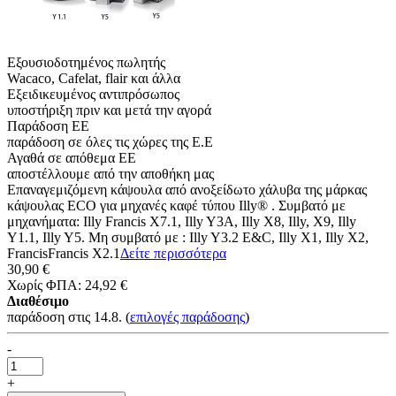
Εξουσιοδοτημένος πωλητής
Wacaco, Cafelat, flair και άλλα
Εξειδικευμένος αντιπρόσωπος
υποστήριξη πριν και μετά την αγορά
Παράδοση ΕΕ
παράδοση σε όλες τις χώρες της Ε.Ε
Αγαθά σε απόθεμα ΕΕ
αποστέλλουμε από την αποθήκη μας
Επαναγεμιζόμενη κάψουλα από ανοξείδωτο χάλυβα της μάρκας
κάψουλας ECO για μηχανές καφέ τύπου Illy® . Συμβατό με
μηχανήματα: Illy Francis X7.1, Illy Y3A, Illy X8, Illy, X9, Illy
Y1.1, Illy Y5. Μη συμβατό με : Illy Y3.2 E&C, Illy X1, Illy X2,
FrancisFrancis X2.1
Δείτε περισσότερα
30,90 €
Χωρίς ΦΠΑ: 24,92 €
Διαθέσιμο
παράδοση στις 14.8.
(
επιλογές παράδοσης
)
-
+