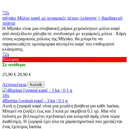
72x
mlynko Μύλος καφέ με κεραμικές πέτρες λείανσης + βαμβακερή
τσάντα
Η Mlynko είναι μια σλοβακική μάρκα χειροκίνητων μύλοι καφέ
από ανοξείδωτο χάλυβα σε συνδυασμό με κεραμικές μύλοι . Χάρη
στους κεραμικούς μύλους της Mlynko, θα μπορείτε να
παρασκευάζετε ομοιόμορφα αλεσμένο καφέ του επιθυμητού
κλάσματος.
72x
Πώληση
Σε απόθεμα
25,90 €
20,90 €
Λεπτομέρεια
Καλάθι
18x
4Barista ζυγαριά καφέ - 3 kg / 0,1 g
Αυτή η ζυγαριά καφέ είναι μια μεγάλη βοήθεια για κάθε barista.
Μπορεί να ζυγίζει έως και 3 κιλά με ακρίβεια 0,1 γρ. Μια νέα
έκδοση με βελτιωμένο σχεδιασμό και κουμπιά αφής είναι τώρα
διαθέσιμη. Η ζυγαριά έχει όλα τα χαρακτηριστικά που χρειάζεται
ένας έμπειρος barista.