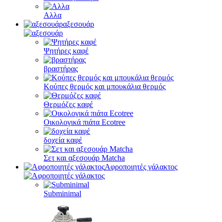
Αλλα
αξεσουάρ
Ψητήρες καφέ
βραστήρας
Κούπες θερμός και μπουκάλια θερμός
Θερμόζες καφέ
Οικολογικά πιάτα Ecotree
δοχεία καφέ
Σετ και αξεσουάρ Matcha
Αφροποιητές γάλακτος
Subminimal