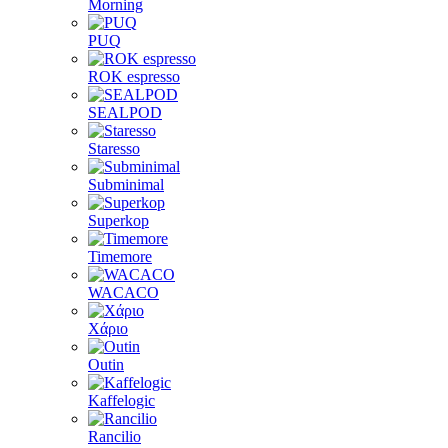
Morning
PUQ
ROK espresso
SEALPOD
Staresso
Subminimal
Superkop
Timemore
WACACO
Χάριο
Outin
Kaffelogic
Rancilio