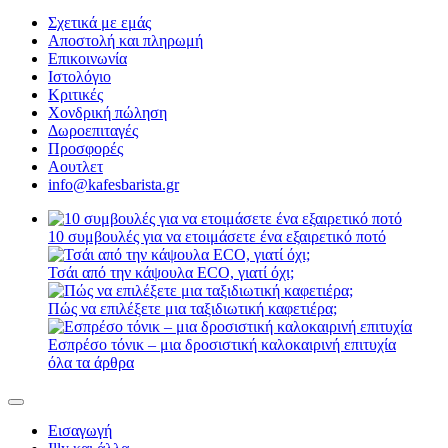
Σχετικά με εμάς
Αποστολή και πληρωμή
Επικοινωνία
Ιστολόγιο
Κριτικές
Χονδρική πώληση
Δωροεπιταγές
Προσφορές
Αουτλετ
info@kafesbarista.gr
10 συμβουλές για να ετοιμάσετε ένα εξαιρετικό ποτό
Τσάι από την κάψουλα ECO, γιατί όχι;
Πώς να επιλέξετε μια ταξιδιωτική καφετιέρα;
Εσπρέσο τόνικ – μια δροσιστική καλοκαιρινή επιτυχία
όλα τα άρθρα
Εισαγωγή