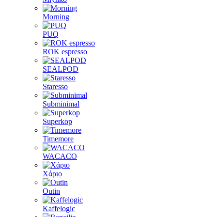
Morning
PUQ
ROK espresso
SEALPOD
Staresso
Subminimal
Superkop
Timemore
WACACO
Χάριο
Outin
Kaffelogic