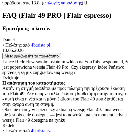
παράδοση στις 13.8.
(
επιλογές παράδοσης
)
FAQ (Flair 49 PRO | Flair espresso)
Ερωτήσεις πελατών
Daniel
• Πελάτης από
4barista.pl
13.05.2026
Μεταφράζω
Δείτε το πρωτότυπο
Lance Hedrick w swoim ostatnim wideo na YouTube wspomniał, że
jest poprawiona wersja Flair 49 Pro. Czy ekspresy, które Państwo
sprzedają są już zupgradowaną wersją?
Dziękuje
Η απάντηση του καταστήματος
Αυτήν τη στιγμή διαθέτουμε προς πώληση την τρέχουσα έκδοση
του Flair 49. Δεν υπάρχει άλλη έκδοση διαθέσιμη αυτήν τη στιγμή
- αυτή είναι η νέα και η μόνη έκδοση του Flair 49 που διατίθεται
στην αγορά αυτή τη στιγμή.
Obecnie mamy w sprzedaży aktualną wersję Flair 49. Inna wersja
nie jest obecnie dostępna — jest to nowość i na ten moment jedyna
wersja Flair 49 dostępna na rynku.
Radek
• Πελάτης από
4barista.cz