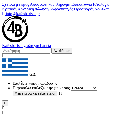
Σχετικά με εμάς
Αποστολή και πληρωμή
Επικοινωνία
Ιστολόγιο
Κριτικές
Χονδρική πώληση
Δωροεπιταγές
Προσφορές
Αουτλετ
info@kafesbarista.gr
Kafes
barista
.gr
όλα για barista
Αναζήτηση
GR
Επιλέξτε χώρα παράδοσης
Παρακαλω επιλεξτε την χωρα σας
Ή
Μείνε μέσα
kafesbarista.gr