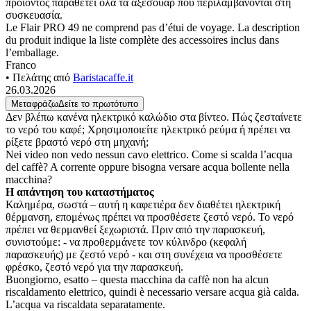
προϊόντος παραθέτει όλα τα αξεσουάρ που περιλαμβάνονται στη
συσκευασία.
Le Flair PRO 49 ne comprend pas d’étui de voyage. La description
du produit indique la liste complète des accessoires inclus dans
l’emballage.
Franco
• Πελάτης από
Baristacaffe.it
26.03.2026
Μεταφράζω
Δείτε το πρωτότυπο
Δεν βλέπω κανένα ηλεκτρικό καλώδιο στα βίντεο. Πώς ζεσταίνετε
το νερό του καφέ; Χρησιμοποιείτε ηλεκτρικό ρεύμα ή πρέπει να
ρίξετε βραστό νερό στη μηχανή;
Nei video non vedo nessun cavo elettrico. Come si scalda l’acqua
del caffè? A corrente oppure bisogna versare acqua bollente nella
macchina?
Η απάντηση του καταστήματος
Καλημέρα, σωστά – αυτή η καφετιέρα δεν διαθέτει ηλεκτρική
θέρμανση, επομένως πρέπει να προσθέσετε ζεστό νερό. Το νερό
πρέπει να θερμανθεί ξεχωριστά. Πριν από την παρασκευή,
συνιστούμε: - να προθερμάνετε τον κύλινδρο (κεφαλή
παρασκευής) με ζεστό νερό - και στη συνέχεια να προσθέσετε
φρέσκο, ζεστό νερό για την παρασκευή.
Buongiorno, esatto – questa macchina da caffè non ha alcun
riscaldamento elettrico, quindi è necessario versare acqua già calda.
L’acqua va riscaldata separatamente.