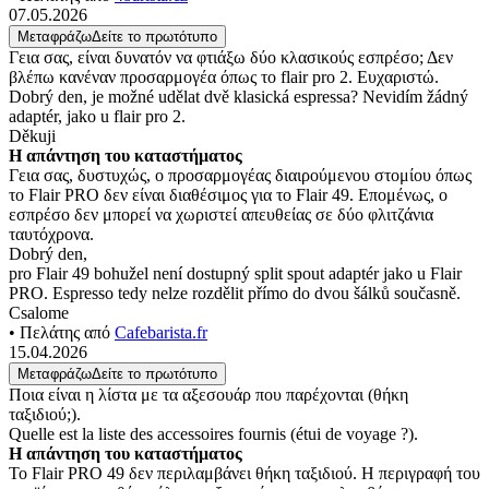
07.05.2026
Μεταφράζω
Δείτε το πρωτότυπο
Γεια σας, είναι δυνατόν να φτιάξω δύο κλασικούς εσπρέσο; Δεν
βλέπω κανέναν προσαρμογέα όπως το flair pro 2. Ευχαριστώ.
Dobrý den, je možné udělat dvě klasická espressa? Nevidím žádný
adaptér, jako u flair pro 2.
Děkuji
Η απάντηση του καταστήματος
Γεια σας, δυστυχώς, ο προσαρμογέας διαιρούμενου στομίου όπως
το Flair PRO δεν είναι διαθέσιμος για το Flair 49. Επομένως, ο
εσπρέσο δεν μπορεί να χωριστεί απευθείας σε δύο φλιτζάνια
ταυτόχρονα.
Dobrý den,
pro Flair 49 bohužel není dostupný split spout adaptér jako u Flair
PRO. Espresso tedy nelze rozdělit přímo do dvou šálků současně.
Csalome
• Πελάτης από
Cafebarista.fr
15.04.2026
Μεταφράζω
Δείτε το πρωτότυπο
Ποια είναι η λίστα με τα αξεσουάρ που παρέχονται (θήκη
ταξιδιού;).
Quelle est la liste des accessoires fournis (étui de voyage ?).
Η απάντηση του καταστήματος
Το Flair PRO 49 δεν περιλαμβάνει θήκη ταξιδιού. Η περιγραφή του