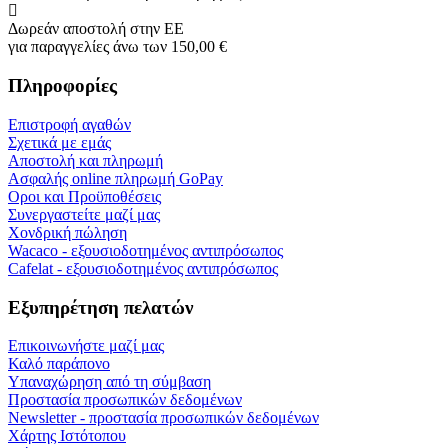
Δωρεάν αποστολή στην ΕΕ
για παραγγελίες άνω των 150,00 €
Πληροφορίες
Επιστροφή αγαθών
Σχετικά με εμάς
Αποστολή και πληρωμή
Ασφαλής online πληρωμή GoPay
Οροι και Προϋποθέσεις
Συνεργαστείτε μαζί μας
Χονδρική πώληση
Wacaco - εξουσιοδοτημένος αντιπρόσωπος
Cafelat - εξουσιοδοτημένος αντιπρόσωπος
Εξυπηρέτηση πελατών
Επικοινωνήστε μαζί μας
Καλό παράπονο
Υπαναχώρηση από τη σύμβαση
Προστασία προσωπικών δεδομένων
Newsletter - προστασία προσωπικών δεδομένων
Χάρτης Ιστότοπου