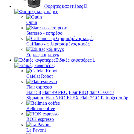
Φορητές καφετιέρες
Outin
Staresso - εσπρέσο
Cafflano - φιλτραρισμένος καφές
Σόμπες κάμπινγκ
Ειδικές καφετιέρες
Cafelat Robot
Flair espresso
Flair 58
Flair 49 PRO
Flair PRO
flair Classic /
Signature
Flair NEO FLEX
Flair 2GO
flair αξεσουάρ
Bellman coffee
ROK espresso
La Pavoni