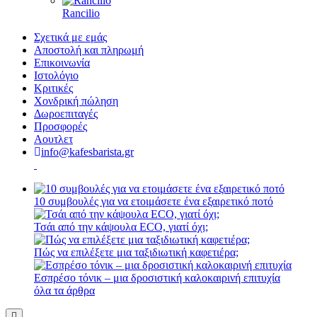
Rancilio
Σχετικά με εμάς
Αποστολή και πληρωμή
Επικοινωνία
Ιστολόγιο
Κριτικές
Χονδρική πώληση
Δωροεπιταγές
Προσφορές
Αουτλετ
info@kafesbarista.gr
10 συμβουλές για να ετοιμάσετε ένα εξαιρετικό ποτό
Τσάι από την κάψουλα ECO, γιατί όχι;
Πώς να επιλέξετε μια ταξιδιωτική καφετιέρα;
Εσπρέσο τόνικ – μια δροσιστική καλοκαιρινή επιτυχία
όλα τα άρθρα