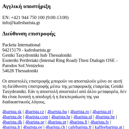
Αγγλική υποστήριξη
EN: +421 944 750 100 (9:00-13:00)
info@kafesbarista.gr
Διεύθυνση επιστροφής
Packeta International
94215179 - kafesbarista.gr
Geniki Taxydromiki hub Thessaloniki
Esoteriki Periferiaki (Internal Ring Road) Thesi Dialogis OSE -
Parodos Sof.Venizelou
54628 Thessaloniki
Οι αποστολές επιστροφής μπορούν να αποσταλούν μόνο σε αυτή
τη διεύθυνση επιστροφής μέσω της μεταφορικής εταιρείας Geniki
Taxydromiki. Εάν η αποστολή αποσταλεί από άλλο μεταφορέα, δεν
θα είναι δυνατή η αποδοχή ή η διεκπεραίωση της για
διαδικαστικούς λόγους.
4barista.sk
|
4barista.cz
|
4barista.hu
|
4barista.ro
|
4barista.pl
|
4barista.de
|
4barista.com
|
4barista.hr
|
4barista.nl
|
4barista.be
|
4barista.dk
|
4barista.se
|
4barista.pt
|
4barista.fi
|
4barista.lv
|
4barista.lt
|
4barista.ee
|
4barista.ch
|
cafebarista.fr
|
kaffeebarista.at
|