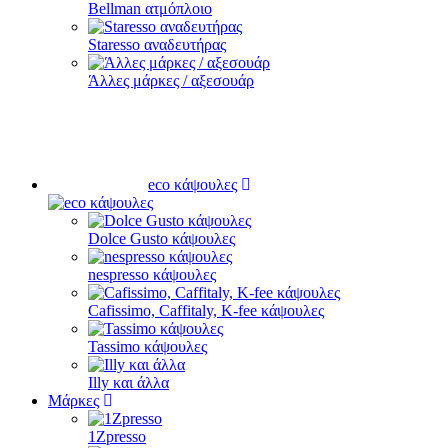
Bellman ατμόπλοιο
Staresso αναδευτήρας
Άλλες μάρκες / αξεσουάρ
eco κάψουλες
Dolce Gusto κάψουλες
nespresso κάψουλες
Cafissimo, Caffitaly, K-fee κάψουλες
Tassimo κάψουλες
Illy και άλλα
Μάρκες
1Zpresso