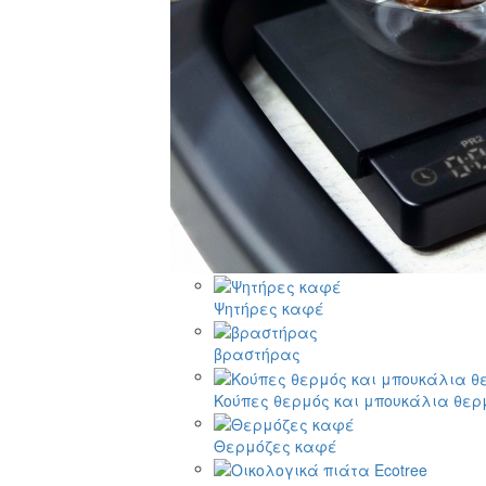
Ψητήρες καφέ
βραστήρας
Κούπες θερμός και μπουκάλια θερ
Θερμόζες καφέ