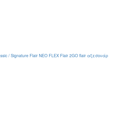
assic / Signature
Flair NEO FLEX
Flair 2GO
flair αξεσουάρ