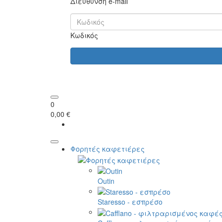
Διεύθυνση e-mail
Κωδικός
0
0,00 €
Φορητές καφετιέρες
Outin
Staresso - εσπρέσο