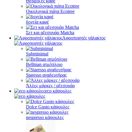
Θερμόζες καφέ
Οικολογικά πιάτα Ecotree
δοχεία καφέ
Σετ και αξεσουάρ Matcha
Αφροποιητές γάλακτος
Subminimal
Bellman ατμόπλοιο
Staresso αναδευτήρας
Άλλες μάρκες / αξεσουάρ
eco κάψουλες
Dolce Gusto κάψουλες
nespresso κάψουλες