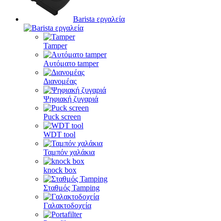
Barista εργαλεία
Tamper
Αυτόματο tamper
Διανομέας
Ψηφιακή ζυγαριά
Puck screen
WDT tool
Ταμπόν χαλάκια
knock box
Σταθμός Tamping
Γαλακτοδοχεία