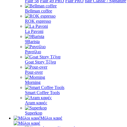
Flair 58
Flair 49 PRO
Flair PRO
flair Classic / Signature
Bellman coffee
ROK espresso
La Pavoni
9Barista
Ρανσίλιο
Goat Story Τζίνα
Pour-over
Morning
Smart Coffee Tools
Aram καφές
Superkop
Μύλοι καφέ