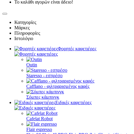
Το καλάθι αγορών είναι άδειο!
Κατηγορίες
Μάρκες
Πληροφορίες
Ιστολόγιο
Φορητές καφετιέρες
Outin
Staresso - εσπρέσο
Cafflano - φιλτραρισμένος καφές
Σόμπες κάμπινγκ
Ειδικές καφετιέρες
Cafelat Robot
Flair espresso