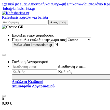
Σχετικά με εμάς
Αποστολή και πληρωμή
Επικοινωνία
Ιστολόγιο
Κρι
info@kafesbarista.gr
Kafes
barista
.gr
όλα για barista
Αναζήτηση
GR
Επιλέξτε χώρα παράδοσης
Παρακαλω επιλεξτε την χωρα σας
Ή
Μείνε μέσα
kafesbarista.gr
Σύνδεση Λογαριασμού
Διεύθυνση e-mail
Κωδικός
Απώλεια Κωδικού
Δημιουργία Λογαριασμού
0
0,00 €