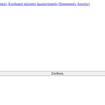
τικές
Χονδρική πώληση
Δωροεπιταγές
Προσφορές
Αουτλετ
Σύνδεση