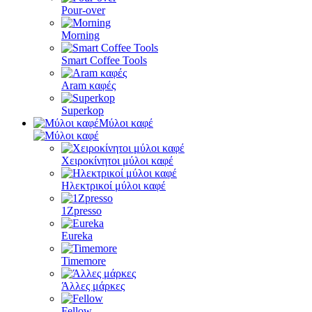
Pour-over
Morning
Smart Coffee Tools
Aram καφές
Superkop
Μύλοι καφέ
Χειροκίνητοι μύλοι καφέ
Ηλεκτρικοί μύλοι καφέ
1Zpresso
Eureka
Timemore
Άλλες μάρκες
Fellow