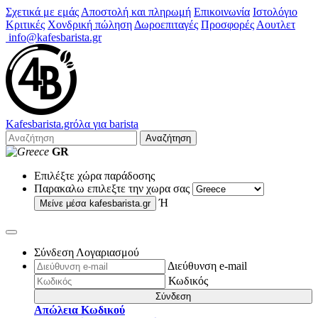
Σχετικά με εμάς
Αποστολή και πληρωμή
Επικοινωνία
Ιστολόγιο
Κριτικές
Χονδρική πώληση
Δωροεπιταγές
Προσφορές
Αουτλετ
info@kafesbarista.gr
Kafes
barista
.gr
όλα για barista
Αναζήτηση
GR
Επιλέξτε χώρα παράδοσης
Παρακαλω επιλεξτε την χωρα σας
Ή
Μείνε μέσα
kafesbarista.gr
Σύνδεση Λογαριασμού
Διεύθυνση e-mail
Κωδικός
Σύνδεση
Απώλεια Κωδικού