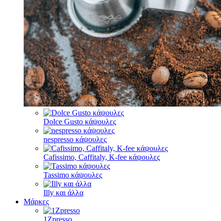
Dolce Gusto κάψουλες
nespresso κάψουλες
Cafissimo, Caffitaly, K-fee κάψουλες
Tassimo κάψουλες
Illy και άλλα
Μάρκες
1Zpresso