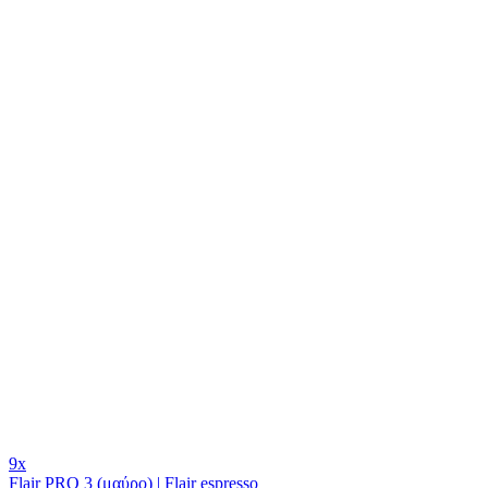
9x
Flair PRO 3 (μαύρο) | Flair espresso