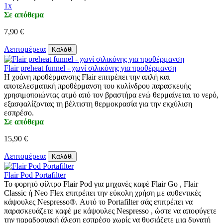
1x
Σε απόθεμα
7,90 €
Λεπτομέρεια
Καλάθι
Flair preheat funnel - χωνί σιλικόνης για προθέρμανση
Η χοάνη προθέρμανσης Flair επιτρέπει την απλή και
αποτελεσματική προθέρμανση του κυλίνδρου παρασκευής
χρησιμοποιώντας ατμό από τον βραστήρα ενώ θερμαίνεται το νερό,
εξασφαλίζοντας τη βέλτιστη θερμοκρασία για την εκχύλιση
εσπρέσο.
Σε απόθεμα
15,90 €
Λεπτομέρεια
Καλάθι
Flair Pod Portafilter
Το φορητό φίλτρο Flair Pod για μηχανές καφέ Flair Go , Flair
Classic ή Neo Flex επιτρέπει την εύκολη χρήση με αυθεντικές
κάψουλες Nespresso®. Αυτό το Portafilter σάς επιτρέπει να
παρασκευάζετε καφέ με κάψουλες Nespresso , ώστε να αποφύγετε
την παραδοσιακή άλεση εσπρέσο χωρίς να θυσιάζετε μια δυνατή