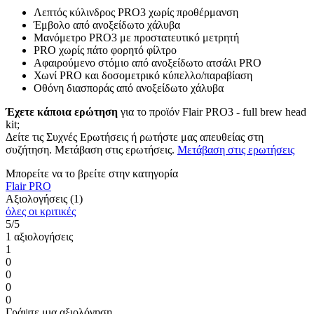
Λεπτός κύλινδρος PRO3 χωρίς προθέρμανση
Έμβολο από ανοξείδωτο χάλυβα
Μανόμετρο PRO3 με προστατευτικό μετρητή
PRO χωρίς πάτο φορητό φίλτρο
Αφαιρούμενο στόμιο από ανοξείδωτο ατσάλι PRO
Χωνί PRO και δοσομετρικό κύπελλο/παραβίαση
Οθόνη διασποράς από ανοξείδωτο χάλυβα
Έχετε κάποια ερώτηση
για το προϊόν Flair PRO3 - full brew head
kit;
Δείτε τις Συχνές Ερωτήσεις ή ρωτήστε μας απευθείας στη
συζήτηση. Μετάβαση στις ερωτήσεις.
Μετάβαση στις ερωτήσεις
Μπορείτε να το βρείτε στην κατηγορία
Flair PRO
Αξιολογήσεις (1)
όλες οι κριτικές
5/5
1 αξιολογήσεις
1
0
0
0
0
Γράψτε μια αξιολόγηση