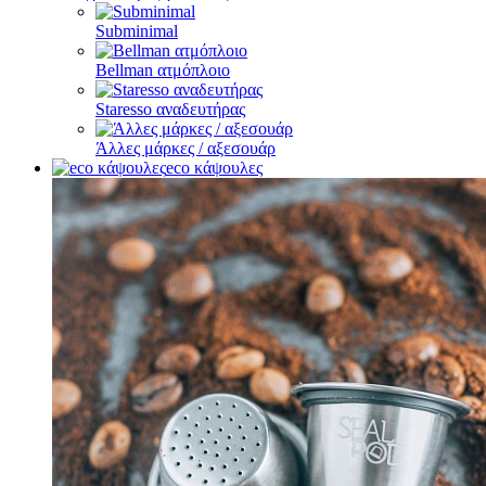
Subminimal
Bellman ατμόπλοιο
Staresso αναδευτήρας
Άλλες μάρκες / αξεσουάρ
eco κάψουλες