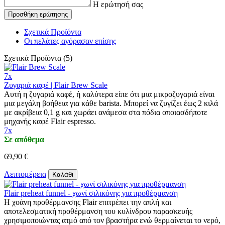
Η ερώτησή σας
Προσθήκη ερώτησης
Σχετικά Προϊόντα
Οι πελάτες αγόρασαν επίσης
Σχετικά Προϊόντα (5)
7x
Ζυγαριά καφέ | Flair Brew Scale
Αυτή η ζυγαριά καφέ, ή καλύτερα είπε ότι μια μικροζυγαριά είναι
μια μεγάλη βοήθεια για κάθε barista. Μπορεί να ζυγίζει έως 2 κιλά
με ακρίβεια 0,1 g και χωράει ανάμεσα στα πόδια οποιασδήποτε
μηχανής καφέ Flair espresso.
7x
Σε απόθεμα
69,90 €
Λεπτομέρεια
Καλάθι
Flair preheat funnel - χωνί σιλικόνης για προθέρμανση
Η χοάνη προθέρμανσης Flair επιτρέπει την απλή και
αποτελεσματική προθέρμανση του κυλίνδρου παρασκευής
χρησιμοποιώντας ατμό από τον βραστήρα ενώ θερμαίνεται το νερό,