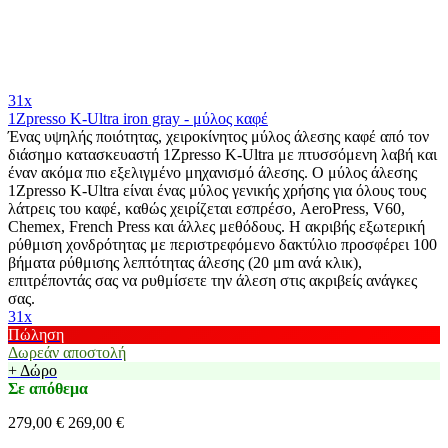
31x
1Zpresso K-Ultra iron gray - μύλος καφέ
Ένας υψηλής ποιότητας, χειροκίνητος μύλος άλεσης καφέ από τον
διάσημο κατασκευαστή 1Zpresso K-Ultra με πτυσσόμενη λαβή και
έναν ακόμα πιο εξελιγμένο μηχανισμό άλεσης. Ο μύλος άλεσης
1Zpresso K-Ultra είναι ένας μύλος γενικής χρήσης για όλους τους
λάτρεις του καφέ, καθώς χειρίζεται εσπρέσο, AeroPress, V60,
Chemex, French Press και άλλες μεθόδους. Η ακριβής εξωτερική
ρύθμιση χονδρότητας με περιστρεφόμενο δακτύλιο προσφέρει 100
βήματα ρύθμισης λεπτότητας άλεσης (20 μm ανά κλικ),
επιτρέποντάς σας να ρυθμίσετε την άλεση στις ακριβείς ανάγκες
σας.
31x
Πώληση
Δωρεάν αποστολή
+ Δώρο
Σε απόθεμα
279,00 €
269,00 €