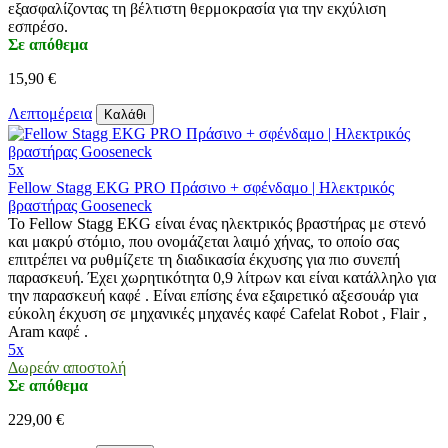
εξασφαλίζοντας τη βέλτιστη θερμοκρασία για την εκχύλιση
εσπρέσο.
Σε απόθεμα
15,90 €
Λεπτομέρεια
Καλάθι
5x
Fellow Stagg EKG PRO Πράσινο + σφένδαμο | Ηλεκτρικός
βραστήρας Gooseneck
Το Fellow Stagg EKG είναι ένας ηλεκτρικός βραστήρας με στενό
και μακρύ στόμιο, που ονομάζεται λαιμό χήνας, το οποίο σας
επιτρέπει να ρυθμίζετε τη διαδικασία έκχυσης για πιο συνεπή
παρασκευή. Έχει χωρητικότητα 0,9 λίτρων και είναι κατάλληλο για
την παρασκευή καφέ . Είναι επίσης ένα εξαιρετικό αξεσουάρ για
εύκολη έκχυση σε μηχανικές μηχανές καφέ Cafelat Robot , Flair ,
Aram καφέ .
5x
Δωρεάν αποστολή
Σε απόθεμα
229,00 €