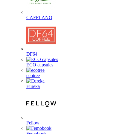
CAFFLANO
DF64
ECO capsules
ecotree
Eureka
Fellow
Femobook