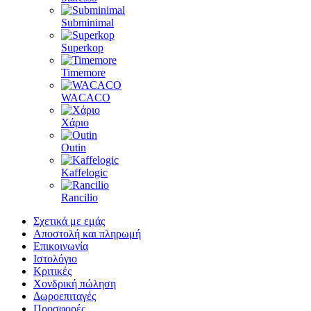
Subminimal
Superkop
Timemore
WACACO
Χάριο
Outin
Kaffelogic
Rancilio
Σχετικά με εμάς
Αποστολή και πληρωμή
Επικοινωνία
Ιστολόγιο
Κριτικές
Χονδρική πώληση
Δωροεπιταγές
Προσφορές