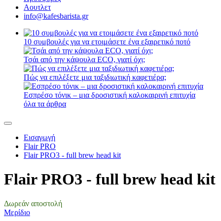
Αουτλετ
info@kafesbarista.gr
10 συμβουλές για να ετοιμάσετε ένα εξαιρετικό ποτό
Τσάι από την κάψουλα ECO, γιατί όχι;
Πώς να επιλέξετε μια ταξιδιωτική καφετιέρα;
Εσπρέσο τόνικ – μια δροσιστική καλοκαιρινή επιτυχία
όλα τα άρθρα
Εισαγωγή
Flair PRO
Flair PRO3 - full brew head kit
Flair PRO3 - full brew head kit
Δωρεάν αποστολή
Μερίδιο