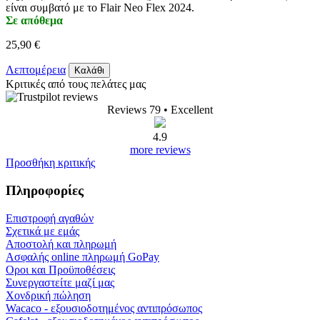
είναι συμβατό με το Flair Neo Flex 2024.
Σε απόθεμα
25,90 €
Λεπτομέρεια
Καλάθι
Κριτικές από τους πελάτες μας
Reviews 79
• Excellent
4.9
more reviews
Προσθήκη κριτικής
Πληροφορίες
Επιστροφή αγαθών
Σχετικά με εμάς
Αποστολή και πληρωμή
Ασφαλής online πληρωμή GoPay
Οροι και Προϋποθέσεις
Συνεργαστείτε μαζί μας
Χονδρική πώληση
Wacaco - εξουσιοδοτημένος αντιπρόσωπος