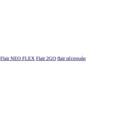
Flair NEO FLEX
Flair 2GO
flair αξεσουάρ