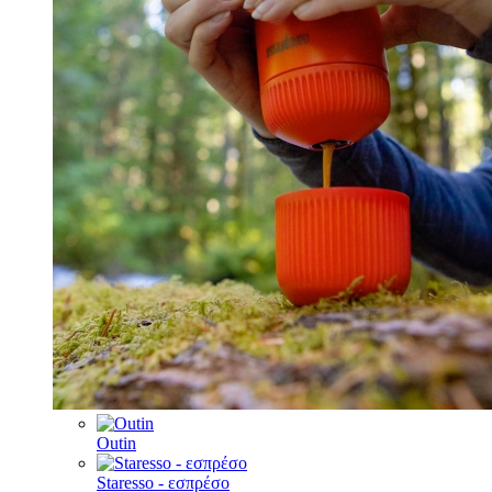
Outin
Staresso - εσπρέσο