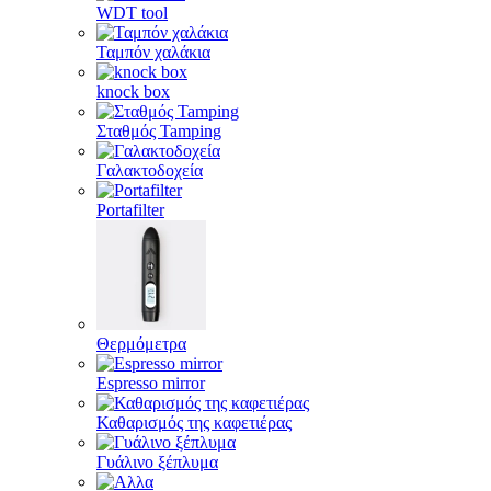
WDT tool
Ταμπόν χαλάκια
knock box
Σταθμός Tamping
Γαλακτοδοχεία
Portafilter
Θερμόμετρα
Espresso mirror
Καθαρισμός της καφετιέρας
Γυάλινο ξέπλυμα