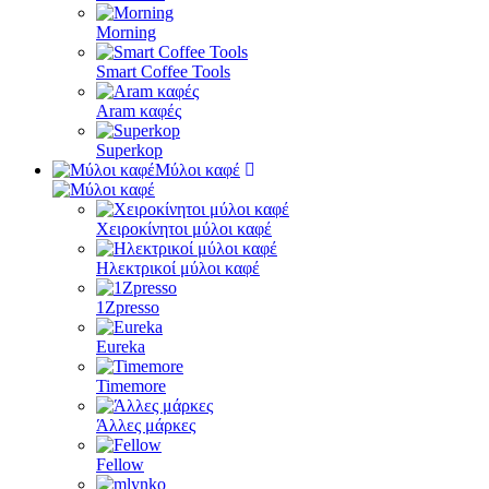
Morning
Smart Coffee Tools
Aram καφές
Superkop
Μύλοι καφέ
Χειροκίνητοι μύλοι καφέ
Ηλεκτρικοί μύλοι καφέ
1Zpresso
Eureka
Timemore
Άλλες μάρκες
Fellow