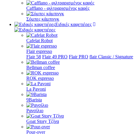
Cafflano - φιλτραρισμένος καφές
Σόμπες κάμπινγκ
Ειδικές καφετιέρες
Cafelat Robot
Flair espresso
Flair 58
Flair 49 PRO
Flair PRO
flair Classic / Signature
Bellman coffee
ROK espresso
La Pavoni
9Barista
Ρανσίλιο
Goat Story Τζίνα
Pour-over