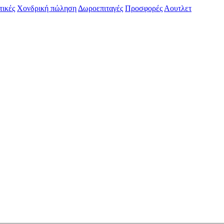
τικές
Χονδρική πώληση
Δωροεπιταγές
Προσφορές
Αουτλετ