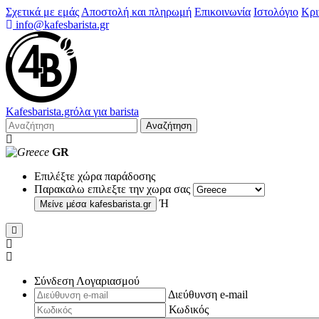
Σχετικά με εμάς
Αποστολή και πληρωμή
Επικοινωνία
Ιστολόγιο
Κρι
info@kafesbarista.gr
Kafes
barista
.gr
όλα για barista
Αναζήτηση
GR
Επιλέξτε χώρα παράδοσης
Παρακαλω επιλεξτε την χωρα σας
Ή
Μείνε μέσα
kafesbarista.gr
Σύνδεση Λογαριασμού
Διεύθυνση e-mail
Κωδικός