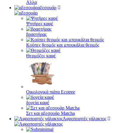
Αλλα
αξεσουάρ
Ψητήρες καφέ
βραστήρας
Κούπες θερμός και μπουκάλια θερμός
Θερμόζες καφέ
Οικολογικά πιάτα Ecotree
δοχεία καφέ
Σετ και αξεσουάρ Matcha
Αφροποιητές γάλακτος