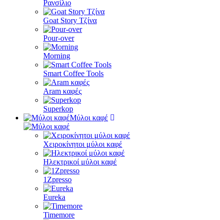
Ρανσίλιο
Goat Story Τζίνα
Pour-over
Morning
Smart Coffee Tools
Aram καφές
Superkop
Μύλοι καφέ
Χειροκίνητοι μύλοι καφέ
Ηλεκτρικοί μύλοι καφέ
1Zpresso
Eureka
Timemore