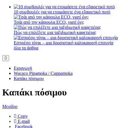
10 συμβουλές για να ετοιμάσετε ένα εξαιρετικό ποτό
Τσάι από την κάψουλα ECO, γιατί όχι;
Πώς να επιλέξετε μια ταξιδιωτική καφετιέρα;
Εσπρέσο τόνικ – μια δροσιστική καλοκαιρινή επιτυχία
όλα τα άρθρα
Εισαγωγή
Wacaco Pipamoka / Cuppamoka
Καπάκι πόσιμου
Καπάκι πόσιμου
Μερίδιο
Copy
E-mail
Facebook