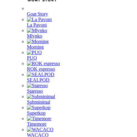
Goat Story
La Pavoni
Mlynko
Morning
PUQ
ROK espresso
SEALPOD
Staresso
Subminimal
Superkop
Timemore
WACACO