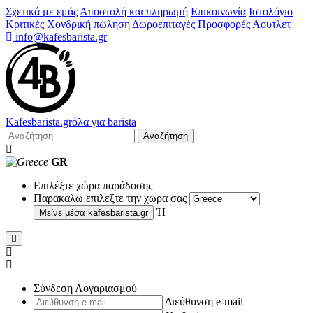
Σχετικά με εμάς
Αποστολή και πληρωμή
Επικοινωνία
Ιστολόγιο
Κριτικές
Χονδρική πώληση
Δωροεπιταγές
Προσφορές
Αουτλετ
info@kafesbarista.gr
Kafes
barista
.gr
όλα για barista
Αναζήτηση
GR
Επιλέξτε χώρα παράδοσης
Παρακαλω επιλεξτε την χωρα σας
Ή
Μείνε μέσα
kafesbarista.gr
Σύνδεση Λογαριασμού
Διεύθυνση e-mail