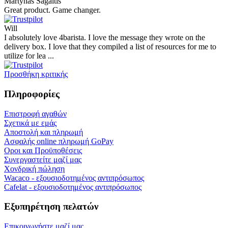
Martynas Sagaitis
Great product. Game changer.
Will
I absolutely love 4barista. I love the message they wrote on the
delivery box. I love that they compiled a list of resources for me to
utilize for lea ...
Προσθήκη κριτικής
Πληροφορίες
Επιστροφή αγαθών
Σχετικά με εμάς
Αποστολή και πληρωμή
Ασφαλής online πληρωμή GoPay
Οροι και Προϋποθέσεις
Συνεργαστείτε μαζί μας
Χονδρική πώληση
Wacaco - εξουσιοδοτημένος αντιπρόσωπος
Cafelat - εξουσιοδοτημένος αντιπρόσωπος
Εξυπηρέτηση πελατών
Επικοινωνήστε μαζί μας