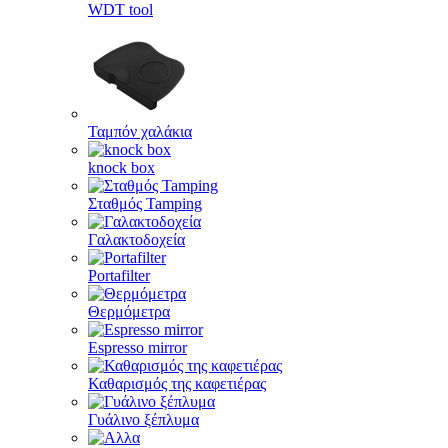
WDT tool
Ταμπόν χαλάκια
knock box
Σταθμός Tamping
Γαλακτοδοχεία
Portafilter
Θερμόμετρα
Espresso mirror
Καθαρισμός της καφετιέρας
Γυάλινο ξέπλυμα