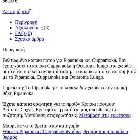
56,90 €
Λεπτομέρεια
Περιγραφή
Αξιολογήσεις (3)
FAQ (0)
Σχετικά άρθρα
Περιγραφή
Βελτιωμένο καπάκι ποτού για Pipamoka και Cuppamoka. Εάν
έχετε χάσει το καπάκι Cuppamoka ή Octaroma lungo στο χωράφι,
αυτό είναι η τέλεια αντικατάσταση. Το καπάκι ποτού είναι συμβατό
με τα Pipamoka, Cuppamoka και Octaroma Lungo.
Σημείωση: Το Pipamoka με το καπάκι δεν χωράει στην τυπική
θήκη Pipamoka.
Έχετε κάποια ερώτηση
για το προϊόν Καπάκι πόσιμου;
Δείτε τις Συχνές Ερωτήσεις ή ρωτήστε μας απευθείας στη
συζήτηση. Μετάβαση στις ερωτήσεις.
Μετάβαση στις ερωτήσεις
Μπορείτε να το βρείτε στην κατηγορία
Wacaco Pipamoka / Cuppamoka
Κούπες θερμός και μπουκάλια
θερμός