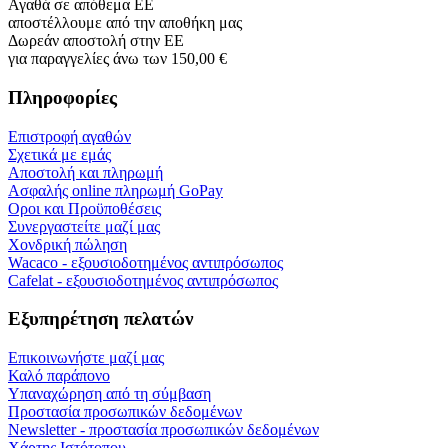
Αγαθά σε απόθεμα ΕΕ
αποστέλλουμε από την αποθήκη μας
Δωρεάν αποστολή στην ΕΕ
για παραγγελίες άνω των 150,00 €
Πληροφορίες
Επιστροφή αγαθών
Σχετικά με εμάς
Αποστολή και πληρωμή
Ασφαλής online πληρωμή GoPay
Οροι και Προϋποθέσεις
Συνεργαστείτε μαζί μας
Χονδρική πώληση
Wacaco - εξουσιοδοτημένος αντιπρόσωπος
Cafelat - εξουσιοδοτημένος αντιπρόσωπος
Εξυπηρέτηση πελατών
Επικοινωνήστε μαζί μας
Καλό παράπονο
Υπαναχώρηση από τη σύμβαση
Προστασία προσωπικών δεδομένων
Newsletter - προστασία προσωπικών δεδομένων
Χάρτης Ιστότοπου