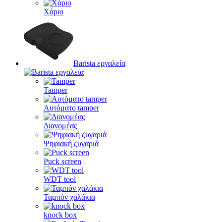
Χάριο
Barista εργαλεία
Tamper
Αυτόματο tamper
Διανομέας
Ψηφιακή ζυγαριά
Puck screen
WDT tool
Ταμπόν χαλάκια
knock box