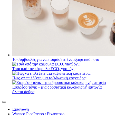
10 συμβουλές για να ετοιμάσετε ένα εξαιρετικό ποτό
Τσάι από την κάψουλα ECO, γιατί όχι;
Πώς να επιλέξετε μια ταξιδιωτική καφετιέρα;
Εσπρέσο τόνικ – μια δροσιστική καλοκαιρινή επιτυχία
όλα τα άρθρα
Εισαγωγή
Wacaco PicoPresso / Pixapresso