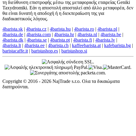
τη διεύθυνση επιστροφής μέσω της μεταφορικής εταιρείας Geniki
Taxydromiki. Εάν η αποστολή αποσταλεί από άλλο μεταφορέα, δεν
θα είναι δυνατή η αποδοχή ή η διεκπεραίωση της για
διαδικαστικούς λόγους.
4barista.sk
|
4barista.cz
|
4barista.hu
|
4barista.ro
|
4barista.pl
|
4barista.de
|
4barista.com
|
4barista.hr
|
4barista.nl
|
4barista.be
|
4barista.dk
|
4barista.se
|
4barista.pt
|
4barista.fi
|
4barista.lv
|
4barista.lt
|
4barista.ee
|
4barista.ch
|
kaffeebarista.at
|
kafebarista.bg
|
baristacaffe.it
|
baristashop.es
|
baristashop.si
Copyright © 2016 - 2026 NajTrade s.r.o. Ολα τα δικαιώματα
διατηρούνται.