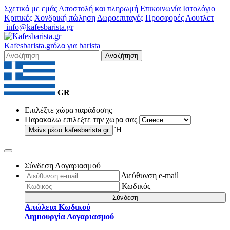
Σχετικά με εμάς
Αποστολή και πληρωμή
Επικοινωνία
Ιστολόγιο
Κριτικές
Χονδρική πώληση
Δωροεπιταγές
Προσφορές
Αουτλετ
info@kafesbarista.gr
Kafes
barista
.gr
όλα για barista
Αναζήτηση
GR
Επιλέξτε χώρα παράδοσης
Παρακαλω επιλεξτε την χωρα σας
Ή
Μείνε μέσα
kafesbarista.gr
Σύνδεση Λογαριασμού
Διεύθυνση e-mail
Κωδικός
Σύνδεση
Απώλεια Κωδικού
Δημιουργία Λογαριασμού