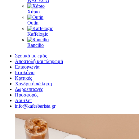
WACACO
Χάριο
Outin
Kaffelogic
Rancilio
Σχετικά με εμάς
Αποστολή και πληρωμή
Επικοινωνία
Ιστολόγιο
Κριτικές
Χονδρική πώληση
Δωροεπιταγές
Προσφορές
Αουτλετ
info@kafesbarista.gr