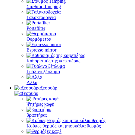
Σταθμός Tamping
Γαλακτοδοχεία
Portafilter
Θερμόμετρα
Espresso mirror
Καθαρισμός της καφετιέρας
Γυάλινο ξέπλυμα
Αλλα
αξεσουάρ
Ψητήρες καφέ
βραστήρας
Κούπες θερμός και μπουκάλια θερμός