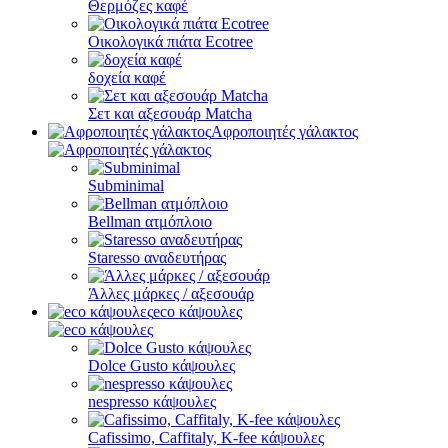
Θερμόζες καφέ
Οικολογικά πιάτα Ecotree
δοχεία καφέ
Σετ και αξεσουάρ Matcha
Αφροποιητές γάλακτος
Subminimal
Bellman ατμόπλοιο
Staresso αναδευτήρας
Άλλες μάρκες / αξεσουάρ
eco κάψουλες
Dolce Gusto κάψουλες
nespresso κάψουλες
Cafissimo, Caffitaly, K-fee κάψουλες