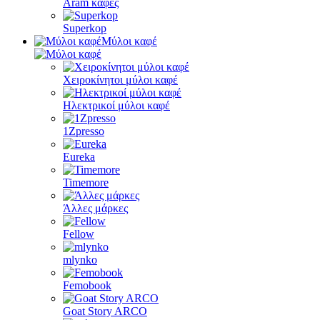
Aram καφές
Superkop
Μύλοι καφέ
Χειροκίνητοι μύλοι καφέ
Ηλεκτρικοί μύλοι καφέ
1Zpresso
Eureka
Timemore
Άλλες μάρκες
Fellow
mlynko
Femobook
Goat Story ARCO