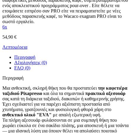
διαφορετικές μεθόδους παρασκευής καφέ, συμπεριλαμβανομένου
ενός αποκλειστικού προγράμματος pour-over . Είτε θέλετε να
ετοιμάσετε εσπρέσο σαν PRO είτε να πειραματιστείτε με νέες
μεθόδους παρασκευής καφέ, το Wacaco exagram PRO είναι το
σωστό εργαλείο.
6x
54,90 €
Λεπτομέρεια
Περιγραφή
Αξιολογήσεις (0)
FAQ (0)
Περιγραφή
Μια ανθεκτική, σκληρή θήκη που θα προστατεύει
την καφετιέρα
ταξιδιού Pixapresso
και όλα τα σημαντικά
πρακτικά αξεσουάρ
σας κατά τη διάρκεια ταξιδιού, διακοπών ή καθημερινής χρήσης.
Έχει σχεδιαστεί για να παρέχει αξιόπιστη προστασία από
χτυπήματα, γρατζουνιές και φυσιολογική φθορά χάρη στο
ανθεκτικό υλικό "EVA"
με απαλή εξωτερική υφή.
Τα πλήρη αξεσουάρ φυλάσσονται σε μια συμπαγή θήκη που
χωράει εύκολα σε ένα σακίδιο πλάτης, μια αποσκευή ή μια τσάντα
— μια ιδανική λύση για όποιον θέλει να απολαύσει ποιοτικό