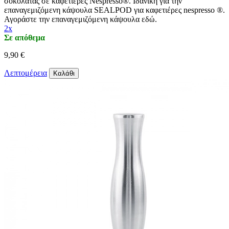
σοκολάτας σε καφετιέρες Nespresso®. Ιδανική για την
επαναγεμιζόμενη κάψουλα SEALPOD για καφετιέρες nespresso ®.
Αγοράστε την επαναγεμιζόμενη κάψουλα εδώ.
2x
Σε απόθεμα
9,90 €
Λεπτομέρεια
Καλάθι