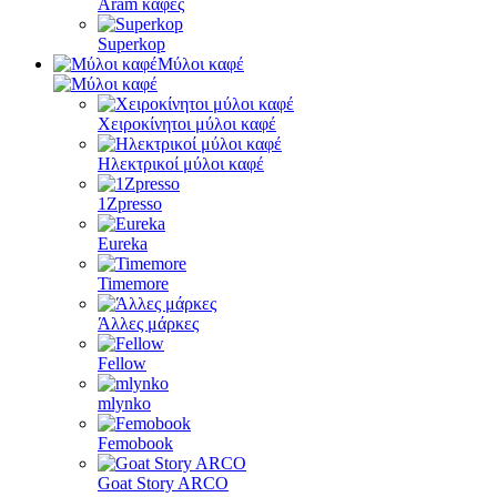
Aram καφές
Superkop
Μύλοι καφέ
Χειροκίνητοι μύλοι καφέ
Ηλεκτρικοί μύλοι καφέ
1Zpresso
Eureka
Timemore
Άλλες μάρκες
Fellow
mlynko
Femobook
Goat Story ARCO