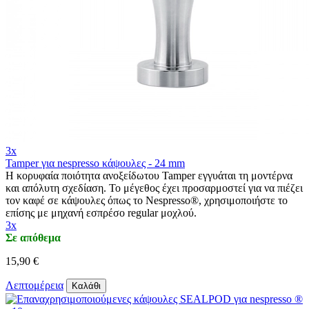
3x
Tamper για nespresso κάψουλες - 24 mm
Η κορυφαία ποιότητα ανοξείδωτου Tamper εγγυάται τη μοντέρνα
και απόλυτη σχεδίαση. Το μέγεθος έχει προσαρμοστεί για να πιέζει
τον καφέ σε κάψουλες όπως το Nespresso®, χρησιμοποιήστε το
επίσης με μηχανή εσπρέσο regular μοχλού.
3x
Σε απόθεμα
15,90 €
Λεπτομέρεια
Καλάθι