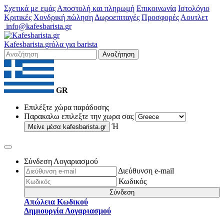
Σχετικά με εμάς
Αποστολή και πληρωμή
Επικοινωνία
Ιστολόγιο
Κριτικές
Χονδρική πώληση
Δωροεπιταγές
Προσφορές
Αουτλετ
info@kafesbarista.gr
Kafes
barista
.gr
όλα για barista
Αναζήτηση
GR
Επιλέξτε χώρα παράδοσης
Παρακαλω επιλεξτε την χωρα σας
Ή
Μείνε μέσα
kafesbarista.gr
Σύνδεση Λογαριασμού
Διεύθυνση e-mail
Κωδικός
Σύνδεση
Απώλεια Κωδικού
Δημιουργία Λογαριασμού