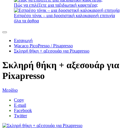
Πώς να επιλέξετε μια ταξιδιωτική καφετιέρα;
Εσπρέσο τόνικ – μια δροσιστική καλοκαιρινή επιτυχία
όλα τα άρθρα
Εισαγωγή
Wacaco PicoPresso / Pixapresso
Σκληρή θήκη + αξεσουάρ για Pixapresso
Σκληρή θήκη + αξεσουάρ για
Pixapresso
Μερίδιο
Copy
E-mail
Facebook
Twitter