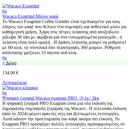
6x
Wacaco Exagrind Μύλος καφέ
Το Wacaco Exagrind Coffee Grinder είναι σχεδιασμένο για τους
λάτρεις του καφέ που θέλουν ένα συμπαγές και ανθεκτικό μύλο για
καθημερινή χρήση. Χάρη στις πέτρες λείανσης από ανοξείδωτο
χάλυβα 38 mm με ακρίβεια και στα ενσωματωμένα ρουλεμάν , η
λείανση είναι πολύ ομαλή . Η δράση λείανσης μπορεί να ρυθμιστεί
με 60 κλικ, σε συνολικά δύο περιστροφές 360 μοιρών. Ρύθμιση
απόστασης γρέζινων 33 micron ανά κλικ.
6x
+ Δώρο
134,90 €
Λεπτομέρεια
6x
Ψηφιακή ζυγαριά Wacaco exagram PRO - 0,1g / 2kg
Η ψηφιακή ζυγαριά PRO Exagram είναι μια νέα έκδοση της
δημοφιλούς συμπαγούς ζυγαριάς της Wacaco . Η τελευταία έκδοση
(από το 2024) φέρνει αρκετές νέες και βελτιωμένες λειτουργίες.
Αυτά κάνουν την προετοιμασία του καφέ ακόμα πιο εύκολη. Το
Exagram PRO προσφέρει πολλές λειτουργίες προσαρμοσμένες σε