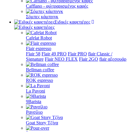
Cafflano - φιλτραρισμένος καφές
Σόμπες κάμπινγκ
Ειδικές καφετιέρες
Cafelat Robot
Flair espresso
Flair 58
Flair 49 PRO
Flair PRO
flair Classic /
Signature
Flair NEO FLEX
Flair 2GO
flair αξεσουάρ
Bellman coffee
ROK espresso
La Pavoni
9Barista
Ρανσίλιο
Goat Story Τζίνα