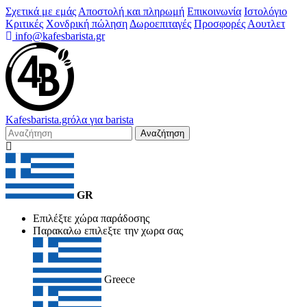
Σχετικά με εμάς
Αποστολή και πληρωμή
Επικοινωνία
Ιστολόγιο
Κριτικές
Χονδρική πώληση
Δωροεπιταγές
Προσφορές
Αουτλετ
info@kafesbarista.gr
Kafes
barista
.gr
όλα για barista
Αναζήτηση
GR
Επιλέξτε χώρα παράδοσης
Παρακαλω επιλεξτε την χωρα σας
Greece