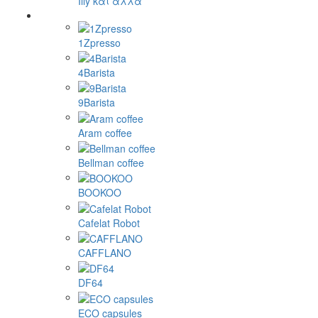
Illy και άλλα
1Zpresso
4Barista
9Barista
Aram coffee
Bellman coffee
BOOKOO
Cafelat Robot
CAFFLANO
DF64
ECO capsules