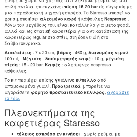
εσπρέσο χωρίς να χρειάζεται ηλεκτρικό ρεύμα. Με μια
απλή αντλία, επιτυγχάνει
πίεση 15-20 bar
σε σύγκριση με
μια παραδοσιακή μηχανή εσπρέσο. Το Staresso μπορεί να
χρησιμοποιήσει
αλεσμένο καφέ
ή κάψουλες
Nespresso
.
Λόγω του μεγέθους του, είναι κατάλληλο για μεταφορά,
αλλά και ως στατική καφετιέρα για αντικατάσταση της
καφετιέρας regular στο σπίτι, στη δουλειά ή στο
Σαββατοκύριακο.
Διαστάσεις
: 7 x 20 cm,
βάρος
: 460 g,
διανομέας νερού
:
100 ml,
Μέγιστη
.
δοσομετρητής καφέ
: 10 g,
μέγιστη
πίεση
: 15 - 20 bar.
Καφές
: αλεσμένες nespresso
κάψουλες.
Το κιτ περιέχει επίσης
γυάλινο κύπελλο
από
απομονωμένο γυαλί.
Προαιρετικά,
μπορείτε να
αγοράσετε
φορητό προστατευτικό κέλυφος,
αγοράστε
το εδώ.
Πλεονεκτήματα της
καφετιέρας Staresso
τέλειος εσπρέσο εν κινήσει
, χωρίς ρεύμα, με