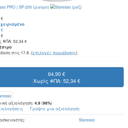
 €
χειρισμένο
 €
 €
 ΦΠΑ: 52,34 €
έσιμο
δοση στις 17.8.
(
επιλογές παράδοσης
)
64,90 €
Χωρίς ΦΠΑ: 52,34 €
λική αξιολόγηση:
4.9
(
98%
)
ξιολογήσεις
Γράψτε μια αξιολόγηση
ασκευαστής:
Staresso