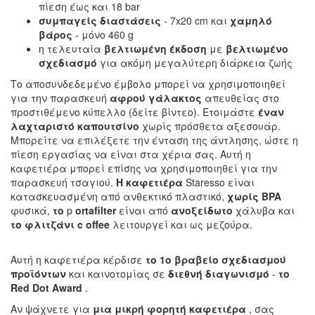
πίεση έως και 18 bar
συμπαγείς διαστάσεις
- 7x20 cm και
χαμηλό
βάρος
- μόνο 460 g
η τελευταία
βελτιωμένη έκδοση
με
βελτιωμένο
σχεδιασμό
για ακόμη μεγαλύτερη διάρκεια ζωής
Το αποσυνδεδεμένο έμβολο μπορεί να χρησιμοποιηθεί
για την παρασκευή
αφρού γάλακτος
απευθείας στο
προστιθέμενο κύπελλο (δείτε βίντεο). Ετοιμάστε
έναν
λαχταριστό καπουτσίνο
χωρίς πρόσθετα αξεσουάρ.
Μπορείτε να επιλέξετε την ένταση της άντλησης, ώστε η
πίεση εργασίας να είναι στα χέρια σας. Αυτή η
καφετιέρα μπορεί επίσης να χρησιμοποιηθεί για την
παρασκευή τσαγιού.
Η καφετιέρα
Staresso είναι
κατασκευασμένη από ανθεκτικό πλαστικό,
χωρίς BPA
φυσικά,
το
p
ortafilter
είναι από
ανοξείδωτο
χάλυβα και
το
φλιτζάνι c offee
λειτουργεί και ως μεζούρα.
Αυτή η καφετιέρα κέρδισε
το 1ο βραβείο
σχεδιασμού
προϊόντων
και καινοτομίας σε
διεθνή διαγωνισμό
-
το
Red Dot Award
.
Αν ψάχνετε για
μια μικρή φορητή καφετιέρα
, σας