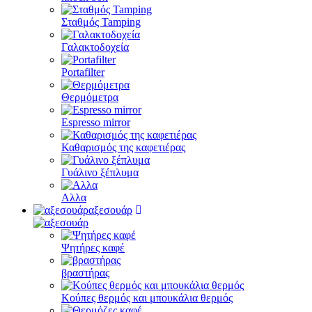
Σταθμός Tamping
Γαλακτοδοχεία
Portafilter
Θερμόμετρα
Espresso mirror
Καθαρισμός της καφετιέρας
Γυάλινο ξέπλυμα
Αλλα
αξεσουάρ
Ψητήρες καφέ
βραστήρας
Κούπες θερμός και μπουκάλια θερμός