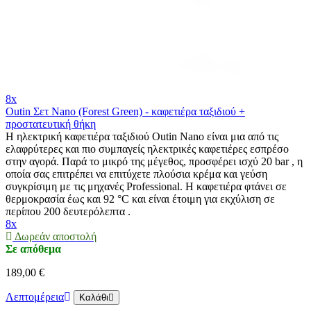
8x
Outin Σετ Nano (Forest Green) - καφετιέρα ταξιδιού +
προστατευτική θήκη
Η ηλεκτρική καφετιέρα ταξιδιού Outin Nano είναι μια από τις
ελαφρύτερες και πιο συμπαγείς ηλεκτρικές καφετιέρες εσπρέσο
στην αγορά. Παρά το μικρό της μέγεθος, προσφέρει ισχύ 20 bar , η
οποία σας επιτρέπει να επιτύχετε πλούσια κρέμα και γεύση
συγκρίσιμη με τις μηχανές Professional. Η καφετιέρα φτάνει σε
θερμοκρασία έως και 92 °C και είναι έτοιμη για εκχύλιση σε
περίπου 200 δευτερόλεπτα .
8x
Δωρεάν αποστολή
Σε απόθεμα
189,00 €
Λεπτομέρεια
Καλάθι