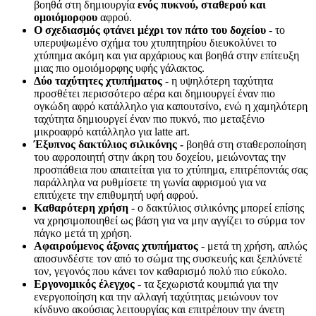
βοηθά στη δημιουργία
ενός πυκνού, σταθερού και
ομοιόμορφου
αφρού.
Ο σχεδιασμός φτάνει μέχρι τον πάτο του δοχείου
- το
υπερυψωμένο σχήμα του χτυπητηρίου διευκολύνει το
χτύπημα ακόμη και για αρχάριους και βοηθά στην επίτευξη
μιας πιο ομοιόμορφης υφής γάλακτος.
Δύο ταχύτητες χτυπήματος -
η υψηλότερη ταχύτητα
προσθέτει περισσότερο αέρα και δημιουργεί έναν πιο
ογκώδη αφρό κατάλληλο για καπουτσίνο, ενώ η χαμηλότερη
ταχύτητα δημιουργεί έναν πιο πυκνό, πιο μεταξένιο
μικροαφρό κατάλληλο για latte art.
Έξυπνος δακτύλιος σιλικόνης -
βοηθά στη σταθεροποίηση
του αφροποιητή στην άκρη του δοχείου, μειώνοντας την
προσπάθεια που απαιτείται για το χτύπημα, επιτρέποντάς σας
παράλληλα να ρυθμίσετε τη γωνία αφρισμού για να
επιτύχετε την επιθυμητή υφή αφρού.
Καθαρότερη χρήση
- ο δακτύλιος σιλικόνης μπορεί επίσης
να χρησιμοποιηθεί ως βάση για να μην αγγίζει το σύρμα τον
πάγκο μετά τη χρήση.
Αφαιρούμενος άξονας χτυπήματος
- μετά τη χρήση, απλώς
αποσυνδέστε τον από το σώμα της συσκευής και ξεπλύνετέ
τον, γεγονός που κάνει τον καθαρισμό πολύ πιο εύκολο.
Εργονομικός έλεγχος
- τα ξεχωριστά κουμπιά για την
ενεργοποίηση και την αλλαγή ταχύτητας μειώνουν τον
κίνδυνο ακούσιας λειτουργίας και επιτρέπουν την άνετη