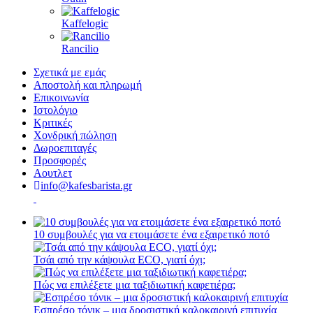
Kaffelogic
Rancilio
Σχετικά με εμάς
Αποστολή και πληρωμή
Επικοινωνία
Ιστολόγιο
Κριτικές
Χονδρική πώληση
Δωροεπιταγές
Προσφορές
Αουτλετ
info@kafesbarista.gr
10 συμβουλές για να ετοιμάσετε ένα εξαιρετικό ποτό
Τσάι από την κάψουλα ECO, γιατί όχι;
Πώς να επιλέξετε μια ταξιδιωτική καφετιέρα;
Εσπρέσο τόνικ – μια δροσιστική καλοκαιρινή επιτυχία