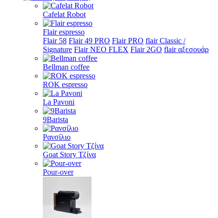
Cafelat Robot
Flair espresso
Flair 58
Flair 49 PRO
Flair PRO
flair Classic /
Signature
Flair NEO FLEX
Flair 2GO
flair αξεσουάρ
Bellman coffee
ROK espresso
La Pavoni
9Barista
Ρανσίλιο
Goat Story Τζίνα
Pour-over