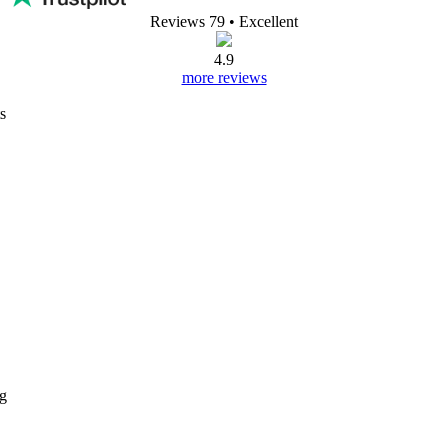
Reviews 79
• Excellent
4.9
more reviews
s
ng