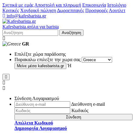
Σχετικά με εμάς
Αποστολή και πληρωμή
Επικοινωνία
Ιστολόγιο
Κριτικές
Χονδρική πώληση
Δωροεπιταγές
Προσφορές
Αουτλετ
info@kafesbarista.gr
Kafes
barista
.gr
όλα για barista
Αναζήτηση
GR
Επιλέξτε χώρα παράδοσης
Παρακαλω επιλεξτε την χωρα σας
Ή
Μείνε μέσα
kafesbarista.gr
Σύνδεση Λογαριασμού
Διεύθυνση e-mail
Κωδικός
Σύνδεση
Απώλεια Κωδικού
Δημιουργία Λογαριασμού