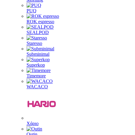
PUQ
ROK espresso
SEALPOD
Staresso
Subminimal
Superkop
Timemore
WACACO
Χάριο
Outin