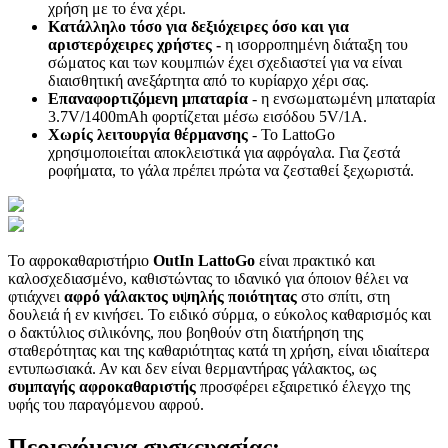
χρήση με το ένα χέρι.
Κατάλληλο τόσο για δεξιόχειρες όσο και για
αριστερόχειρες χρήστες -
η ισορροπημένη διάταξη του
σώματος και των κουμπιών έχει σχεδιαστεί για να είναι
διαισθητική ανεξάρτητα από το κυρίαρχο χέρι σας.
Επαναφορτιζόμενη μπαταρία
- η ενσωματωμένη μπαταρία
3.7V/1400mAh φορτίζεται μέσω εισόδου 5V/1A.
Χωρίς λειτουργία θέρμανσης
- Το LattoGo
χρησιμοποιείται αποκλειστικά για αφρόγαλα. Για ζεστά
ροφήματα, το γάλα πρέπει πρώτα να ζεσταθεί ξεχωριστά.
Το αφροκαθαριστήριο
OutIn LattoGo
είναι πρακτικό και
καλοσχεδιασμένο, καθιστώντας το ιδανικό για όποιον θέλει να
φτιάχνει
αφρό γάλακτος υψηλής ποιότητας
στο σπίτι, στη
δουλειά ή εν κινήσει. Το ειδικό σύρμα, ο εύκολος καθαρισμός και
ο δακτύλιος σιλικόνης, που βοηθούν στη διατήρηση της
σταθερότητας και της καθαριότητας κατά τη χρήση, είναι ιδιαίτερα
εντυπωσιακά. Αν και δεν είναι θερμαντήρας γάλακτος, ως
συμπαγής αφροκαθαριστής
προσφέρει εξαιρετικό έλεγχο της
υφής του παραγόμενου αφρού.
Περιεχόμενα συσκευασίας: