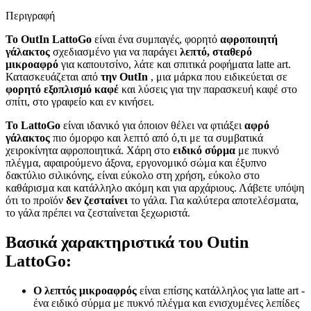
Περιγραφή
Το OutIn LattoGo
είναι ένα συμπαγές, φορητό
αφροποιητή
γάλακτος
σχεδιασμένο για να παράγει
λεπτό, σταθερό
μικροαφρό
για καπουτσίνο, λάτε και σπιτικά ροφήματα latte art.
Κατασκευάζεται από
την OutIn
, μια μάρκα που ειδικεύεται σε
φορητό εξοπλισμό καφέ
και λύσεις για την παρασκευή καφέ στο
σπίτι, στο γραφείο και εν κινήσει.
Το LattoGo
είναι ιδανικό για όποιον θέλει να φτιάξει
αφρό
γάλακτος
πιο όμορφο και λεπτό από ό,τι με τα συμβατικά
χειροκίνητα αφροποιητικά. Χάρη στο
ειδικό σύρμα
με πυκνό
πλέγμα, αφαιρούμενο άξονα, εργονομικό σώμα και έξυπνο
δακτύλιο σιλικόνης, είναι εύκολο στη χρήση, εύκολο στο
καθάρισμα και κατάλληλο ακόμη και για αρχάριους. Λάβετε υπόψη
ότι το προϊόν
δεν ζεσταίνει
το γάλα. Για καλύτερα αποτελέσματα,
το γάλα πρέπει να ζεσταίνεται ξεχωριστά.
Βασικά χαρακτηριστικά του Outin
LattoGo:
Ο λεπτός μικροαφρός
είναι επίσης κατάλληλος για latte art -
ένα ειδικό σύρμα με πυκνό πλέγμα και ενισχυμένες λεπίδες