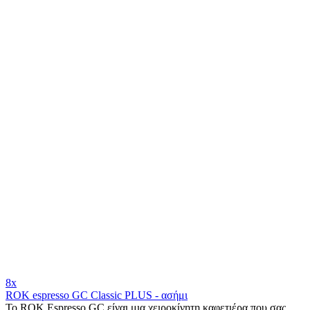
8x
ROK espresso GC Classic PLUS - ασήμι
Το ROK Espresso GC είναι μια χειροκίνητη καφετιέρα που σας