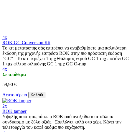
4x
ROK GC Conversion Kit
Το κιτ μετατροπής σάς επιτρέπει να αναβαθμίσετε μια παλαιότερη
έκδοση της μηχανής εσπρέσο ROK στην πιο πρόσφατη έκδοση
"GC" . Το κιτ περιέχει 1 τμχ Θάλαμος νερού GC 1 τμχ πιστόνι GC
1 τμχ φίλτρο σιλικόνης GC 1 τμχ GC O-ring
4x
Σε απόθεμα
59,90 €
Λεπτομέρεια
Καλάθι
2x
ROK tamper
Υψηλής ποιότητας τάμπερ ROK από ανοξείδωτο ατσάλι σε
συνδυασμό με ξύλο οξιάς . Ξαπλώνει καλά στο χέρι. Κάνει την
τελετουργία του καφέ ακόμα πιο ευχάριστη.