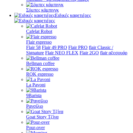
Σόμπες κάμπινγκ
Ειδικές καφετιέρες
Cafelat Robot
Flair espresso
Flair 58
Flair 49 PRO
Flair PRO
flair Classic /
Signature
Flair NEO FLEX
Flair 2GO
flair αξεσουάρ
Bellman coffee
ROK espresso
La Pavoni
9Barista
Ρανσίλιο
Goat Story Τζίνα
Pour-over