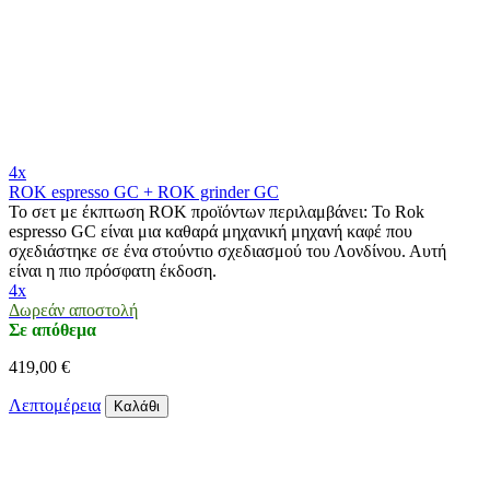
4x
ROK espresso GC + ROK grinder GC
Το σετ με έκπτωση ROK προϊόντων περιλαμβάνει: Το Rok
espresso GC είναι μια καθαρά μηχανική μηχανή καφέ που
σχεδιάστηκε σε ένα στούντιο σχεδιασμού του Λονδίνου. Αυτή
είναι η πιο πρόσφατη έκδοση.
4x
Δωρεάν αποστολή
Σε απόθεμα
419,00 €
Λεπτομέρεια
Καλάθι