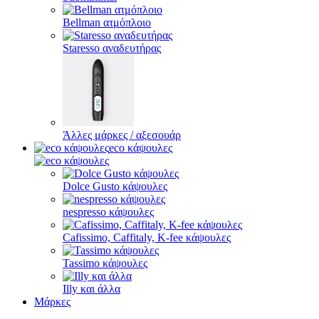
Bellman ατμόπλοιο
Staresso αναδευτήρας
Άλλες μάρκες / αξεσουάρ
eco κάψουλες
Dolce Gusto κάψουλες
nespresso κάψουλες
Cafissimo, Caffitaly, K-fee κάψουλες
Tassimo κάψουλες
Illy και άλλα
Μάρκες