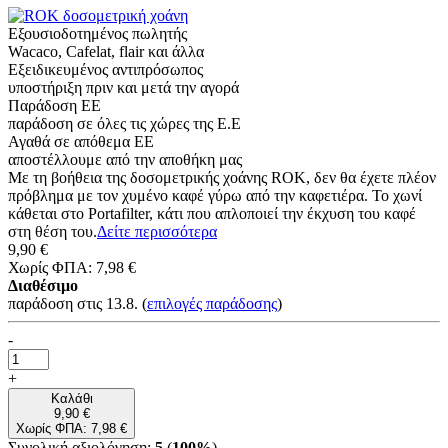
Εξουσιοδοτημένος πωλητής
Wacaco, Cafelat, flair και άλλα
Εξειδικευμένος αντιπρόσωπος
υποστήριξη πριν και μετά την αγορά
Παράδοση ΕΕ
παράδοση σε όλες τις χώρες της Ε.Ε
Αγαθά σε απόθεμα ΕΕ
αποστέλλουμε από την αποθήκη μας
Με τη βοήθεια της δοσομετρικής χοάνης ROK, δεν θα έχετε πλέον
πρόβλημα με τον χυμένο καφέ γύρω από την καφετιέρα. Το χωνί
κάθεται στο Portafilter, κάτι που απλοποιεί την έκχυση του καφέ
στη θέση του.
Δείτε περισσότερα
9,90 €
Χωρίς ΦΠΑ: 7,98 €
Διαθέσιμο
παράδοση στις 13.8.
(
επιλογές παράδοσης
)
-
+
Καλάθι
9,90 €
Χωρίς ΦΠΑ: 7,98 €
Συνολική αξιολόγηση:
5
(
100%
)