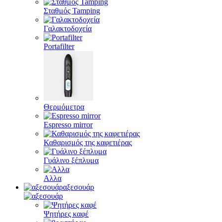
Σταθμός Tamping
Γαλακτοδοχεία
Portafilter
Θερμόμετρα
Espresso mirror
Καθαρισμός της καφετιέρας
Γυάλινο ξέπλυμα
Αλλα
αξεσουάρ
Ψητήρες καφέ