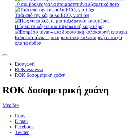
10 συμβουλές για να ετοιμάσετε ένα εξαιρετικό ποτό
Τσάι από την κάψουλα ECO, γιατί όχι;
Πώς να επιλέξετε μια ταξιδιωτική καφετιέρα;
Εσπρέσο τόνικ – μια δροσιστική καλοκαιρινή επιτυχία
όλα τα άρθρα
Εισαγωγή
ROK espresso
ROK δοσομετρική χοάνη
ROK δοσομετρική χοάνη
Μερίδιο
Copy
E-mail
Facebook
Twitter