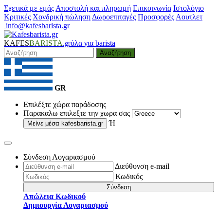
Σχετικά με εμάς
Αποστολή και πληρωμή
Επικοινωνία
Ιστολόγιο
Κριτικές
Χονδρική πώληση
Δωροεπιταγές
Προσφορές
Αουτλετ
info@kafesbarista.gr
KAFES
BARISTA
όλα για barista
.gr
Αναζήτηση
GR
Επιλέξτε χώρα παράδοσης
Παρακαλω επιλεξτε την χωρα σας
Ή
Μείνε μέσα
kafesbarista.gr
Σύνδεση Λογαριασμού
Διεύθυνση e-mail
Κωδικός
Σύνδεση
Απώλεια Κωδικού
Δημιουργία Λογαριασμού