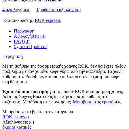
4 αξιολογήσεις
Γράψτε μια αξιολόγηση
Κατασκευαστής:
ROK espresso
Περιγραφή
Αξιολογήσεις (4)
FAQ (0)
Σχετικά Προϊόντα
Περιγραφή
Με τη βοήθεια της δοσομετρικής χοάνης ROK, δεν θα έχετε πλέον
πρόβλημα με τον χυμένο καφέ γύρω από την καφετιέρα. Το χωνί
κάθεται στο Portafilter, κάτι που απλοποιεί την έκχυση του καφέ
στη θέση του.
Έχετε κάποια ερώτηση
για το προϊόν ROK δοσομετρική χοάνη;
Δείτε τις Συχνές Ερωτήσεις ή ρωτήστε μας απευθείας στη
συζήτηση. Μετάβαση στις ερωτήσεις.
Μετάβαση στις ερωτήσεις
Μπορείτε να το βρείτε στην κατηγορία
ROK espresso
Αξιολογήσεις (4)
όλες οι κριτικές