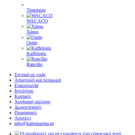
Timemore
WACACO
Χάριο
Outin
Kaffelogic
Rancilio
Σχετικά με εμάς
Αποστολή και πληρωμή
Επικοινωνία
Ιστολόγιο
Κριτικές
Χονδρική πώληση
Δωροεπιταγές
Προσφορές
Αουτλετ
info@kafesbarista.gr