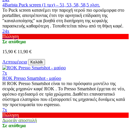
4Barista Puck screen (1 τμχ) – 51, 53, 58, 58,5 χλστ.
Το Puck screen κατανέμει την παροχή νερού πιο ομοιόμορφα στο
portafilter, αποτρέποντας έτσι την αρνητική επίδραση της
"καναλοποίησης" και βοηθά στη διατήρηση της κεφαλής
παρασκευής καθαρότερη . Τοποθετείται πάνω από τη θήκη καφέ.
24x
Πώληση
Σε απόθεμα
15,90 €
11,90 €
Λεπτομέρεια
Καλάθι
7x
ROK Presso Smartshot - μαύρο
Η ROK Presso Smartshot είναι το πιο πρόσφατο μοντέλο της
σειράς μηχανών καφέ ROK . Το Presso Smartshot έρχεται σε νέο,
φρέσκο σχεδιασμό σε τρία χρώματα. Διαθέτει επαναστατικό
σύστημα ελατηρίου που εξισορροπεί τις μηχανικές δυνάμεις κατά
την προετοιμασία του espresso.
7x
Πώληση
Δωρεάν αποστολή
Σε απόθεμα