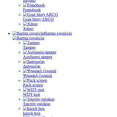
mlynko
Femobook
Goat Story ARCO
Χάριο
Barista εργαλεία
Tamper
Αυτόματο tamper
Διανομέας
Ψηφιακή ζυγαριά
Puck screen
WDT tool
Ταμπόν χαλάκια
knock box