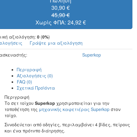
30,90 €
45,90 €
Χωρίς ΦΠΑ: 24,92 €
λική αξιολόγηση:
0
(
0%
)
ιολογήσεις
Γράψτε μια αξιολόγηση
ασκευαστής:
Superkop
Περιγραφή
Αξιολογήσεις (0)
FAQ (0)
Σχετικά Προϊόντα
Περιγραφή
Το σετ τοίχου
Superkop
χρησιμοποιείται για την
τοποθέτηση της
μηχανικής καφετιέρας Superkop
στον
τοίχο.
Συνοδεύεται από οδηγίες, περιλαμβάνει 4 βίδες, πείρους
και ένα πρότυπο διάτρησης.