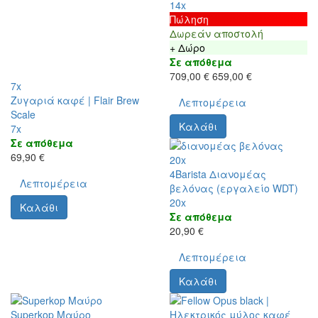
14x
Πώληση
Δωρεάν αποστολή
+ Δώρο
Σε απόθεμα
709,00 €
659,00 €
7x
Ζυγαριά καφέ | Flair Brew
Λεπτομέρεια
Scale
Καλάθι
7x
Σε απόθεμα
69,90 €
20x
4Barista Διανομέας
Λεπτομέρεια
βελόνας (εργαλείο WDT)
20x
Καλάθι
Σε απόθεμα
20,90 €
Λεπτομέρεια
Καλάθι
Superkop Μαύρο