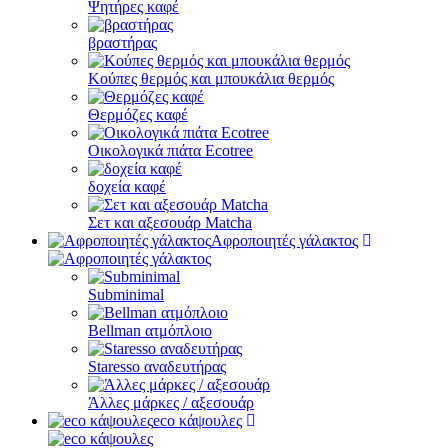
Ψητήρες καφέ
βραστήρας
Κούπες θερμός και μπουκάλια θερμός
Θερμόζες καφέ
Οικολογικά πιάτα Ecotree
δοχεία καφέ
Σετ και αξεσουάρ Matcha
Αφροποιητές γάλακτος
Subminimal
Bellman ατμόπλοιο
Staresso αναδευτήρας
Άλλες μάρκες / αξεσουάρ
eco κάψουλες