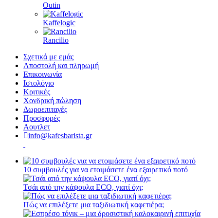
Outin
Kaffelogic
Rancilio
Σχετικά με εμάς
Αποστολή και πληρωμή
Επικοινωνία
Ιστολόγιο
Κριτικές
Χονδρική πώληση
Δωροεπιταγές
Προσφορές
Αουτλετ
info@kafesbarista.gr
10 συμβουλές για να ετοιμάσετε ένα εξαιρετικό ποτό
Τσάι από την κάψουλα ECO, γιατί όχι;
Πώς να επιλέξετε μια ταξιδιωτική καφετιέρα;