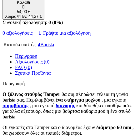
Καλάθι
54,90 €
Χωρίς ΦΠΑ: 44,27 €
Συνολική αξιολόγηση:
0
(
0%
)
0 αξιολογήσεις
Γράψτε μια αξιολόγηση
Κατασκευαστής:
4Barista
Περιγραφή
Αξιολογήσεις (0)
FAQ (0)
Σχετικά Προϊόντα
Περιγραφή
Ο ξύλινος σταθμός Tamper
θα συμπληρώσει τέλεια τη γωνία
barista σας. Περιλαμβάνει
ένα στήριγμα μοχλού
, μια εγκοπή
παραβίασης
, μια εγκοπή
διανομής
και δύο θήκες αποθήκευσης
για άλλα αξεσουάρ, όπως μια βούρτσα καθαρισμού ή ένα στυλό
barista.
Οι εγκοπές στο Tamper και ο διανομέας έχουν
διάμετρο 60 mm
,
θα χωρέσουν όλες οι τυπικές διάμετροι.