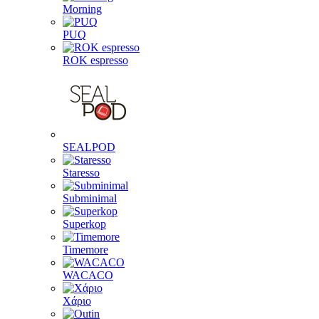
Morning
PUQ
ROK espresso
SEALPOD
Staresso
Subminimal
Superkop
Timemore
WACACO
Χάριο