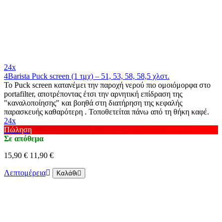
24x
4Barista Puck screen (1 τμχ) – 51, 53, 58, 58,5 χλστ.
Το Puck screen κατανέμει την παροχή νερού πιο ομοιόμορφα στο
portafilter, αποτρέποντας έτσι την αρνητική επίδραση της
"καναλοποίησης" και βοηθά στη διατήρηση της κεφαλής
παρασκευής καθαρότερη . Τοποθετείται πάνω από τη θήκη καφέ.
24x
Πώληση
Σε απόθεμα
15,90 €
11,90 €
Λεπτομέρεια
Καλάθι