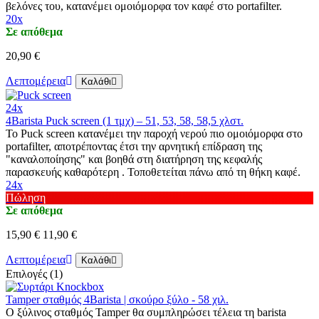
βελόνες του, κατανέμει ομοιόμορφα τον καφέ στο portafilter.
20x
Σε απόθεμα
20,90 €
Λεπτομέρεια
Καλάθι
24x
4Barista Puck screen (1 τμχ) – 51, 53, 58, 58,5 χλστ.
Το Puck screen κατανέμει την παροχή νερού πιο ομοιόμορφα στο
portafilter, αποτρέποντας έτσι την αρνητική επίδραση της
"καναλοποίησης" και βοηθά στη διατήρηση της κεφαλής
παρασκευής καθαρότερη . Τοποθετείται πάνω από τη θήκη καφέ.
24x
Πώληση
Σε απόθεμα
15,90 €
11,90 €
Λεπτομέρεια
Καλάθι
Επιλογές (1)
Tamper σταθμός 4Barista | σκούρο ξύλο - 58 χιλ.
Ο ξύλινος σταθμός Tamper θα συμπληρώσει τέλεια τη barista