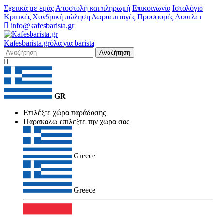
Σχετικά με εμάς
Αποστολή και πληρωμή
Επικοινωνία
Ιστολόγιο
Κριτικές
Χονδρική πώληση
Δωροεπιταγές
Προσφορές
Αουτλετ
info@kafesbarista.gr
Kafes
barista
.gr
όλα για barista
Αναζήτηση
GR
Επιλέξτε χώρα παράδοσης
Παρακαλω επιλεξτε την χωρα σας
Greece
Greece