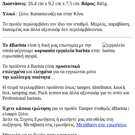
Διαστάσεις
: 26,4 cm x 9,2 cm x 7,5 cm.
Βάρος
: 841g.
Υλικό
: ξύλο. Κατασκευάζεται στην Κίνα.
Το προϊόν περιλαμβάνει τον ίδιο τον σταθμό. Μοχλός, παραβίαση,
διανομέας και άλλα αξεσουάρ δεν περιλαμβάνονται.
Το 4Barista
είναι η δική μας επωνυμία με την
οποία φέρνουμε
κορυφαία εργαλεία barista
στην
ευρωπαϊκή αγορά.
Τα προϊόντα 4 Barista είναι
προσεκτικά
επιλεγμένα
και
ελεγμένα
για να εγγυώνται μόνο
την καλύτερη ποιότητα
.
Η σειρά περιλαμβάνει προϊόντα όπως: tamper, distributor, knock
box, tamping mat, Puck screen και άλλα αξεσουάρ για το σπίτι και
Professional baristas.
Έχετε κάποια ερώτηση
για το προϊόν Tamper σταθμός 4Barista |
ελαφρύ ξύλο;
Δείτε τις Συχνές Ερωτήσεις ή ρωτήστε μας απευθείας στη
συζήτηση. Μετάβαση στις ερωτήσεις.
Μετάβαση στις ερωτήσεις
Μπορείτε να το βρείτε στην κατηγορία