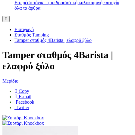
Εσπρέσο τόνικ – μια δροσιστική καλοκαιρινή επιτυχία
όλα τα άρθρα
Εισαγωγή
Σταθμός Tamping
Tamper σταθμός 4Barista | ελαφρύ ξύλο
Tamper σταθμός 4Barista |
ελαφρύ ξύλο
Μερίδιο
Copy
E-mail
Facebook
Twitter