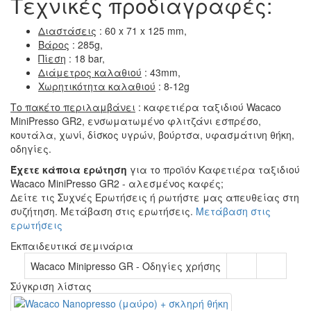
Τεχνικές προδιαγραφές:
Διαστάσεις
: 60 x 71 x 125 mm,
Βάρος
: 285g,
Πίεση
: 18 bar,
Διάμετρος καλαθιού
: 43mm,
Χωρητικότητα καλαθιού
: 8-12g
Το πακέτο περιλαμβάνει
: καφετιέρα ταξιδιού Wacaco
MiniPresso GR2, ενσωματωμένο φλιτζάνι εσπρέσο,
κουτάλα, χωνί, δίσκος υγρών, βούρτσα, υφασμάτινη θήκη,
οδηγίες.
Έχετε κάποια ερώτηση
για το προϊόν Καφετιέρα ταξιδιού
Wacaco MiniPresso GR2 - αλεσμένος καφές;
Δείτε τις Συχνές Ερωτήσεις ή ρωτήστε μας απευθείας στη
συζήτηση. Μετάβαση στις ερωτήσεις.
Μετάβαση στις
ερωτήσεις
Εκπαιδευτικά σεμινάρια
Wacaco Minipresso GR - Οδηγίες χρήσης
Σύγκριση λίστας