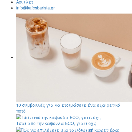
Αουτλετ
info@kafesbarista.gr
10 συμβουλές για να ετοιμάσετε ένα εξαιρετικό
ποτό
Τσάι από την κάψουλα ECO, γιατί όχι;