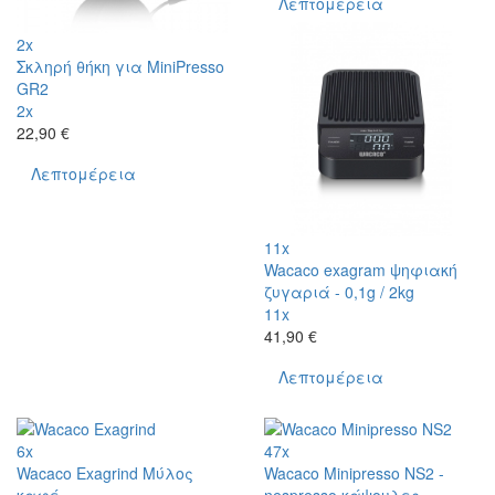
Λεπτομέρεια
2x
Σκληρή θήκη για MiniPresso
GR2
2x
22,90 €
Λεπτομέρεια
11x
Wacaco exagram ψηφιακή
ζυγαριά - 0,1g / 2kg
11x
41,90 €
Λεπτομέρεια
6x
47x
Wacaco Exagrind Μύλος
Wacaco Minipresso NS2 -
καφέ
nespresso κάψουλες