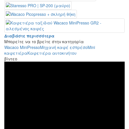
Διαβάστε περισσότερα
Μπορείτε να το βρείτε στην κατηγορία
Wacaco MiniPresso
Μηχανή καφέ εσπρέσο
Mini
καφετιέρα
Καφετιέρα αυτοκινήτου
βίντεο