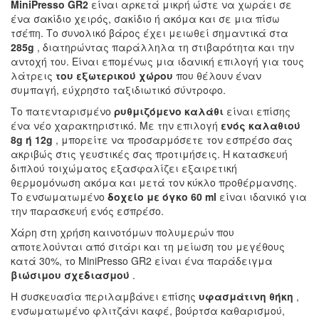
MiniPresso GR2
είναι αρκετά μικρή ώστε να χωράει σε
ένα σακίδιο χειρός, σακίδιο ή ακόμα και σε μια πίσω
τσέπη. Το συνολικό βάρος έχει μειωθεί σημαντικά στα
285g
, διατηρώντας παράλληλα τη στιβαρότητα και την
αντοχή του. Είναι επομένως μια ιδανική επιλογή για τους
λάτρεις
του εξωτερικού χώρου
που θέλουν έναν
συμπαγή, εύχρηστο ταξιδιωτικό σύντροφο.
Το πατενταρισμένο
ρυθμιζόμενο καλάθι
είναι επίσης
ένα νέο χαρακτηριστικό. Με την επιλογή
ενός καλαθιού
8g ή 12g
, μπορείτε να προσαρμόσετε τον εσπρέσο σας
ακριβώς στις γευστικές σας προτιμήσεις. Η κατασκευή
διπλού τοιχώματος εξασφαλίζει εξαιρετική
θερμομόνωση ακόμα και μετά τον κύκλο προθέρμανσης.
Το ενσωματωμένο
δοχείο με όγκο 60 ml
είναι ιδανικό για
την παρασκευή ενός εσπρέσο.
Χάρη στη χρήση καινοτόμων πολυμερών που
αποτελούνται από σιτάρι και τη μείωση του μεγέθους
κατά 30%, το MiniPresso GR2 είναι ένα παράδειγμα
βιώσιμου σχεδιασμού
.
Η συσκευασία περιλαμβάνει επίσης
υφασμάτινη θήκη
,
ενσωματωμένο φλιτζάνι καφέ, βούρτσα καθαρισμού,