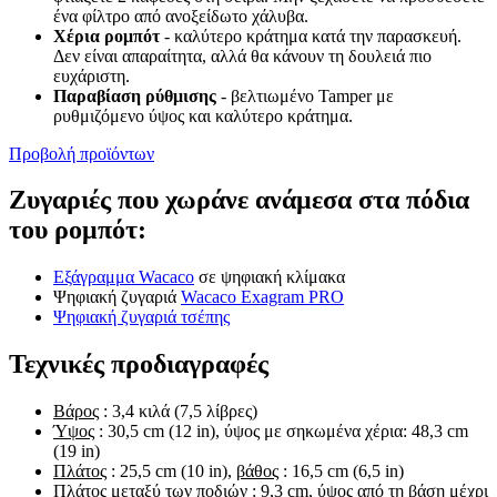
ένα φίλτρο από ανοξείδωτο χάλυβα.
Χέρια ρομπότ
- καλύτερο κράτημα κατά την παρασκευή.
Δεν είναι απαραίτητα, αλλά θα κάνουν τη δουλειά πιο
ευχάριστη.
Παραβίαση ρύθμισης
- βελτιωμένο Tamper με
ρυθμιζόμενο ύψος και καλύτερο κράτημα.
Προβολή προϊόντων
Ζυγαριές που χωράνε ανάμεσα στα πόδια
του ρομπότ:
Εξάγραμμα Wacaco
σε ψηφιακή κλίμακα
Ψηφιακή ζυγαριά
Wacaco Exagram PRO
Ψηφιακή ζυγαριά τσέπης
Τεχνικές προδιαγραφές
Βάρος
: 3,4 κιλά (7,5 λίβρες)
Ύψος
: 30,5 cm (12 in), ύψος με σηκωμένα χέρια: 48,3 cm
(19 in)
Πλάτος
: 25,5 cm (10 in),
βάθος
: 16,5 cm (6,5 in)
Πλάτος μεταξύ των ποδιών
: 9,3 cm,
ύψος από τη βάση μέχρι