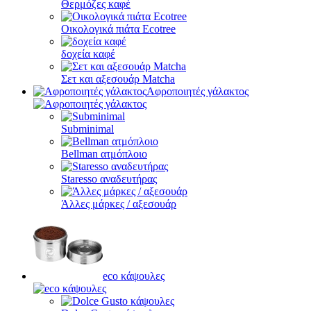
Θερμόζες καφέ
Οικολογικά πιάτα Ecotree
δοχεία καφέ
Σετ και αξεσουάρ Matcha
Αφροποιητές γάλακτος
Subminimal
Bellman ατμόπλοιο
Staresso αναδευτήρας
Άλλες μάρκες / αξεσουάρ
eco κάψουλες