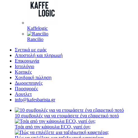
Kaffelogic
Rancilio
Σχετικά με εμάς
Αποστολή και πληρωμή
Επικοινωνία
Ιστολόγιο
Κριτικές
Χονδρική πώληση
Δωροεπιταγές
Προσφορές
Αουτλετ
info@kafesbarista.gr
10 συμβουλές για να ετοιμάσετε ένα εξαιρετικό ποτό
Τσάι από την κάψουλα ECO, γιατί όχι;
Πώς να επιλέξετε μια ταξιδιωτική καφετιέρα;