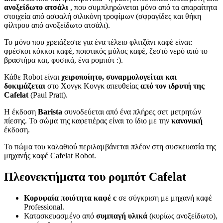
ανοξείδωτο ατσάλι
, που συμπληρώνεται μόνο από τα απαραίτητα
στοιχεία από ασφαλή σιλικόνη τροφίμων (σφραγίδες και θήκη
φίλτρου από ανοξείδωτο ατσάλι).
Το μόνο που χρειάζεστε για ένα τέλειο φλιτζάνι καφέ είναι:
φρέσκοι κόκκοι καφέ, ποιοτικός μύλος καφέ, ζεστό νερό από το
βραστήρα και, φυσικά, ένα ρομπότ :).
Κάθε Robot είναι
χειροποίητο, συναρμολογείται και
δοκιμάζεται
στο Χονγκ Κονγκ απευθείας
από τον ιδρυτή της
Cafelat
(Paul Pratt).
Η έκδοση
Barista
συνοδεύεται από ένα πλήρες σετ μετρητών
πίεσης. Το σώμα της καφετιέρας είναι το ίδιο με την
κανονική
έκδοση.
Το πώμα του καλαθιού περιλαμβάνεται πλέον στη συσκευασία της
μηχανής καφέ Cafelat Robot.
Πλεονεκτήματα του ρομπότ Cafelat
Κορυφαία ποιότητα καφέ c
σε σύγκριση με μηχανή καφέ
Professional.
Κατασκευασμένο από
συμπαγή υλικά
(κυρίως ανοξείδωτο),