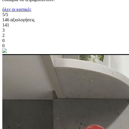
όλες οι κριτικές
5/5
146 αξιολογήσεις
141
3
2
0
0