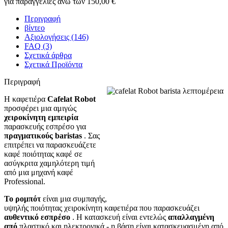
για παραγγελίες άνω των 150,00 €
Περιγραφή
βίντεο
Αξιολογήσεις (146)
FAQ (3)
Σχετικά άρθρα
Σχετικά Προϊόντα
Περιγραφή
Η καφετιέρα
Cafelat Robot
προσφέρει μια αμιγώς
χειροκίνητη
εμπειρία
παρασκευής εσπρέσο για
πραγματικούς baristas
. Σας
επιτρέπει να παρασκευάζετε
καφέ ποιότητας καφέ σε
ασύγκριτα χαμηλότερη τιμή
από μια μηχανή καφέ
Professional.
Το ρομπότ
είναι μια συμπαγής,
υψηλής ποιότητας χειροκίνητη καφετιέρα που παρασκευάζει
αυθεντικό εσπρέσο
. Η κατασκευή είναι εντελώς
απαλλαγμένη
από
πλαστικό και ηλεκτρονικά - η βάση είναι κατασκευασμένη από