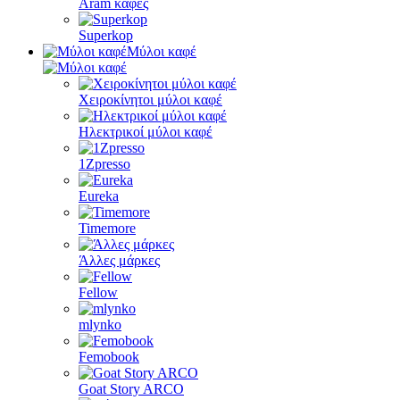
Aram καφές
Superkop
Μύλοι καφέ
Χειροκίνητοι μύλοι καφέ
Ηλεκτρικοί μύλοι καφέ
1Zpresso
Eureka
Timemore
Άλλες μάρκες
Fellow
mlynko
Femobook
Goat Story ARCO