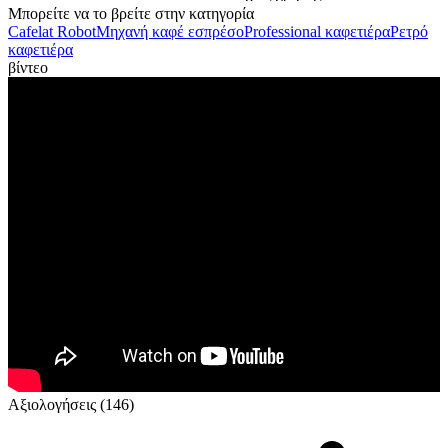
Μπορείτε να το βρείτε στην κατηγορία
Cafelat Robot
Μηχανή καφέ εσπρέσο
Professional καφετιέρα
Ρετρό
καφετιέρα
βίντεο
Αξιολογήσεις (146)