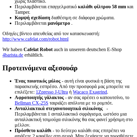
χωρίς πλαστικό.
Περιλαμβάνεται επαγγελματικό
καλάθι
φίλτρου 58 mm
και
Tamper.
Κομψή σχεδίαση
διαθέσιμη σε διάφορα χρώματα.
Περιλαμβάνεται
μανόμετρο
.
Οδηγίες βίντεο απευθείας από τον κατασκευαστή:
http://www.cafelat.com/robot.html
Wir haben
Cafelat Robot
auch in unserem deutschen E-Shop
4barista.de
erhältlich.
Προτεινόμενα αξεσουάρ
Ένας ποιοτικός μύλος
- αυτή είναι φυσικά η βάση της
παρασκευής εσπρέσο. Από την προσφορά μας μπορείτε να
επιλέξετε:
1Zpresso J-Ultra
ή
Wacaco Exagrind
.
Αφροποιητής γάλακτος
- αν σας αρέσει ο καπουτσίνο, το
Bellman CX-25S
ταιριάζει απόλυτα με το ρομπότ.
Ανταλλακτικά στεγανοποιητικά σιλικόνης
-
Περιλαμβάνεται 1 ανταλλακτικό σφράγισμα, ωστόσο μια
ανταλλακτική τσιμούχα σιλικόνης θα σας φανεί χρήσιμη στο
μέλλον.
Πρόσθετο καλάθι
- το δεύτερο καλάθι σας επιτρέπει να
φτιάξετε 2 καφέδες στη σειρά. Μην ξεχάσετε να προσθέσετε