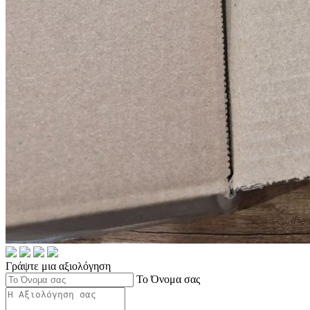
Γράψτε μια αξιολόγηση
Το Όνομα σας