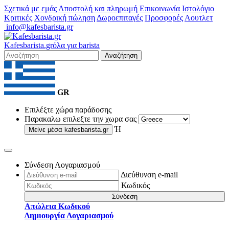
Σχετικά με εμάς
Αποστολή και πληρωμή
Επικοινωνία
Ιστολόγιο
Κριτικές
Χονδρική πώληση
Δωροεπιταγές
Προσφορές
Αουτλετ
info@kafesbarista.gr
Kafes
barista
.gr
όλα για barista
Αναζήτηση
GR
Επιλέξτε χώρα παράδοσης
Παρακαλω επιλεξτε την χωρα σας
Ή
Μείνε μέσα
kafesbarista.gr
Σύνδεση Λογαριασμού
Διεύθυνση e-mail
Κωδικός
Σύνδεση
Απώλεια Κωδικού
Δημιουργία Λογαριασμού