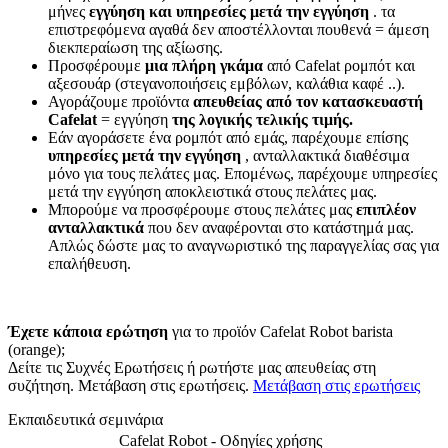
μήνες
εγγύηση και υπηρεσίες μετά την εγγύηση
. τα
επιστρεφόμενα αγαθά δεν αποστέλλονται πουθενά = άμεση
διεκπεραίωση της αξίωσης.
Προσφέρουμε
μια πλήρη γκάμα
από Cafelat ρομπότ και
αξεσουάρ (στεγανοποιήσεις εμβόλων, καλάθια καφέ ..).
Αγοράζουμε προϊόντα
απευθείας από τον κατασκευαστή
Cafelat
= εγγύηση
της λογικής τελικής τιμής.
Εάν αγοράσετε ένα ρομπότ από εμάς, παρέχουμε επίσης
υπηρεσίες μετά την εγγύηση
, ανταλλακτικά διαθέσιμα
μόνο για τους πελάτες μας. Επομένως, παρέχουμε υπηρεσίες
μετά την εγγύηση αποκλειστικά στους πελάτες μας.
Μπορούμε να προσφέρουμε στους πελάτες μας
επιπλέον
ανταλλακτικά
που δεν αναφέρονται στο κατάστημά μας.
Απλώς δώστε μας το αναγνωριστικό της παραγγελίας σας για
επαλήθευση.
Έχετε κάποια ερώτηση
για το προϊόν Cafelat Robot barista
(orange);
Δείτε τις Συχνές Ερωτήσεις ή ρωτήστε μας απευθείας στη
συζήτηση. Μετάβαση στις ερωτήσεις.
Μετάβαση στις ερωτήσεις
Εκπαιδευτικά σεμινάρια
Cafelat Robot - Οδηγίες χρήσης