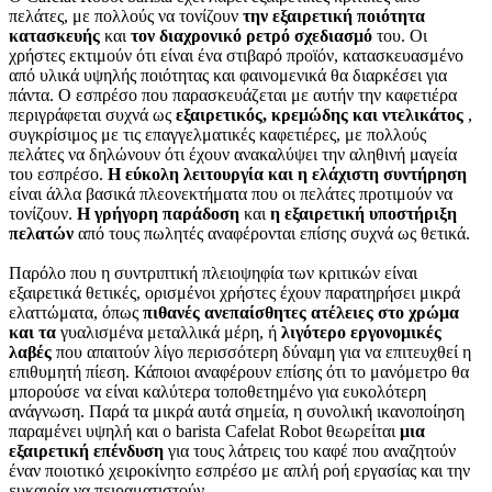
πελάτες, με πολλούς να τονίζουν
την εξαιρετική ποιότητα
κατασκευής
και
τον διαχρονικό ρετρό σχεδιασμό
του. Οι
χρήστες εκτιμούν ότι είναι ένα στιβαρό προϊόν, κατασκευασμένο
από υλικά υψηλής ποιότητας και φαινομενικά θα διαρκέσει για
πάντα. Ο εσπρέσο που παρασκευάζεται με αυτήν την καφετιέρα
περιγράφεται συχνά ως
εξαιρετικός, κρεμώδης και ντελικάτος
,
συγκρίσιμος με τις επαγγελματικές καφετιέρες, με πολλούς
πελάτες να δηλώνουν ότι έχουν ανακαλύψει την αληθινή μαγεία
του εσπρέσο.
Η εύκολη λειτουργία και η ελάχιστη συντήρηση
είναι άλλα βασικά πλεονεκτήματα που οι πελάτες προτιμούν να
τονίζουν.
Η γρήγορη παράδοση
και
η εξαιρετική υποστήριξη
πελατών
από τους πωλητές αναφέρονται επίσης συχνά ως θετικά.
Παρόλο που η συντριπτική πλειοψηφία των κριτικών είναι
εξαιρετικά θετικές, ορισμένοι χρήστες έχουν παρατηρήσει μικρά
ελαττώματα, όπως
πιθανές ανεπαίσθητες ατέλειες στο χρώμα
και τα
γυαλισμένα μεταλλικά μέρη, ή
λιγότερο εργονομικές
λαβές
που απαιτούν λίγο περισσότερη δύναμη για να επιτευχθεί η
επιθυμητή πίεση. Κάποιοι αναφέρουν επίσης ότι το μανόμετρο θα
μπορούσε να είναι καλύτερα τοποθετημένο για ευκολότερη
ανάγνωση. Παρά τα μικρά αυτά σημεία, η συνολική ικανοποίηση
παραμένει υψηλή και ο barista Cafelat Robot θεωρείται
μια
εξαιρετική επένδυση
για τους λάτρεις του καφέ που αναζητούν
έναν ποιοτικό χειροκίνητο εσπρέσο με απλή ροή εργασίας και την
ευκαιρία να πειραματιστούν.