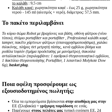
το καλάθι
: 9,5 cm
Καλάθι καφέ:
χωρητικότητα καφέ - έως 25 g, χωρητικότητα
νερού - 145 ml (αλεσμός + νερό), διάμετρος: 57,5 mm.
Το πακέτο περιλαμβάνει
Το κύριο σώμα Robot με βραχίονες και βάση, οθόνη φίλτρου (νέου
τύπου),
στόμιο portafilter και portafilter
, Professional καλάθι καφέ,
tamper, πακέτο χάρτινων φίλτρων (επαναχρησιμοποιήσιμα), χαλάκι
σιλικόνης, πλήρες σετ μετρητή πίεσης, κενά εμβόλου βύσμα και
ροδέλα τεφλόν (τμήμα προέκτασης με μανόμετρο), σακούλα
ανταλλακτικών (περιλαμβάνει: 1 εφεδρικό στεγανοποιητικό εμβόλου,
1 δακτύλιο στεγανοποίησης Portafilter, 1 λιπαντικό Molykote Dow
6g),
basket plug
.
Ποια οφέλη προσφέρουμε ως
εξουσιοδοτημένος πωλητής;
Όλα τα εμπορεύματα βρίσκονται
στην αποθήκη μας στην
ΕΕ (Σλοβακία) =
γρήγορη παράδοση
σε εσάς.
Παρέχουμε
στους πελάτες μας
τυπική εγγύηση ΕΕ, 24