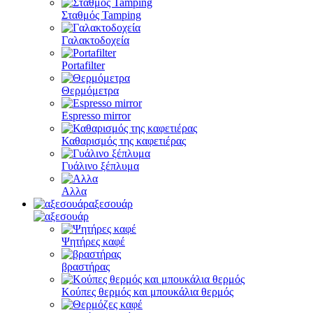
Σταθμός Tamping
Γαλακτοδοχεία
Portafilter
Θερμόμετρα
Espresso mirror
Καθαρισμός της καφετιέρας
Γυάλινο ξέπλυμα
Αλλα
αξεσουάρ
Ψητήρες καφέ
βραστήρας
Κούπες θερμός και μπουκάλια θερμός