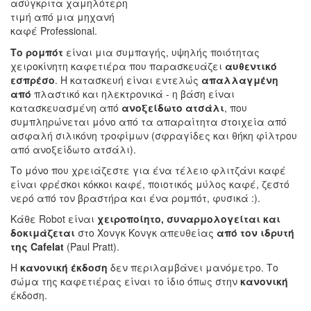
ασύγκριτα χαμηλότερη
τιμή από μια μηχανή
καφέ Professional.
Το ρομπότ
είναι μια συμπαγής, υψηλής ποιότητας
χειροκίνητη καφετιέρα που παρασκευάζει
αυθεντικό
εσπρέσο
. Η κατασκευή είναι εντελώς
απαλλαγμένη
από
πλαστικό και ηλεκτρονικά - η βάση είναι
κατασκευασμένη από
ανοξείδωτο ατσάλι
, που
συμπληρώνεται μόνο από τα απαραίτητα στοιχεία από
ασφαλή σιλικόνη τροφίμων (σφραγίδες και θήκη φίλτρου
από ανοξείδωτο ατσάλι).
Το μόνο που χρειάζεστε για ένα τέλειο φλιτζάνι καφέ
είναι φρέσκοι κόκκοι καφέ, ποιοτικός μύλος καφέ, ζεστό
νερό από τον βραστήρα και ένα ρομπότ, φυσικά :).
Κάθε Robot είναι
χειροποίητο, συναρμολογείται και
δοκιμάζεται
στο Χονγκ Κονγκ απευθείας
από τον ιδρυτή
της Cafelat
(Paul Pratt).
Η
κανονική έκδοση
δεν περιλαμβάνει μανόμετρο. Το
σώμα της καφετιέρας είναι το ίδιο όπως στην
κανονική
έκδοση.