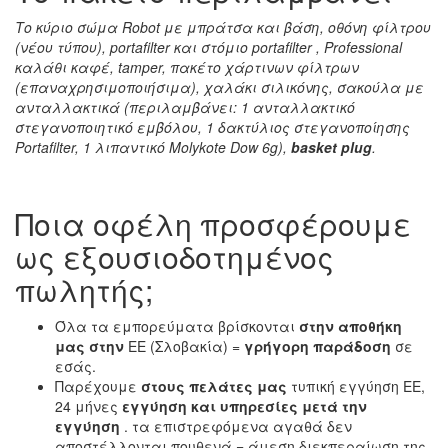
Το κύριο σώμα Robot με μπράτσα και βάση, οθόνη φίλτρου
(νέου τύπου), portafilter και
στόμιο portafilter
, Professional
καλάθι καφέ, tamper, πακέτο χάρτινων φίλτρων
(επαναχρησιμοποιήσιμα), χαλάκι σιλικόνης, σακούλα με
ανταλλακτικά (περιλαμβάνει: 1 ανταλλακτικό
στεγανοποιητικό εμβόλου, 1 δακτύλιος στεγανοποίησης
Portafilter, 1 λιπαντικό Molykote Dow 6g),
basket plug
.
Ποια οφέλη προσφέρουμε
ως εξουσιοδοτημένος
πωλητής;
Όλα τα εμπορεύματα βρίσκονται
στην αποθήκη
μας στην
ΕΕ (Σλοβακία) =
γρήγορη παράδοση
σε
εσάς.
Παρέχουμε
στους πελάτες μας
τυπική εγγύηση ΕΕ,
24 μήνες
εγγύηση και υπηρεσίες μετά την
εγγύηση
. τα επιστρεφόμενα αγαθά δεν
αποστέλλονται πουθενά = άμεση διεκπεραίωση της