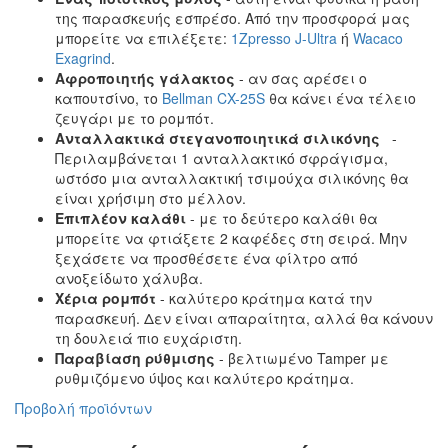
της παρασκευής εσπρέσο. Από την προσφορά μας
μπορείτε να επιλέξετε:
1Zpresso J-Ultra
ή
Wacaco
Exagrind
.
Αφροποιητής γάλακτος
- αν σας αρέσει ο
καπουτσίνο, το
Bellman CX-25S
θα κάνει ένα τέλειο
ζευγάρι με το ρομπότ.
Ανταλλακτικά στεγανοποιητικά σιλικόνης
-
Περιλαμβάνεται 1 ανταλλακτικό σφράγισμα,
ωστόσο μια ανταλλακτική τσιμούχα σιλικόνης θα
είναι χρήσιμη στο μέλλον.
Επιπλέον καλάθι
- με το δεύτερο καλάθι θα
μπορείτε να φτιάξετε 2 καφέδες στη σειρά. Μην
ξεχάσετε να προσθέσετε ένα φίλτρο από
ανοξείδωτο χάλυβα.
Χέρια ρομπότ
- καλύτερο κράτημα κατά την
παρασκευή. Δεν είναι απαραίτητα, αλλά θα κάνουν
τη δουλειά πιο ευχάριστη.
Παραβίαση ρύθμισης
- βελτιωμένο Tamper με
ρυθμιζόμενο ύψος και καλύτερο κράτημα.
Προβολή προϊόντων