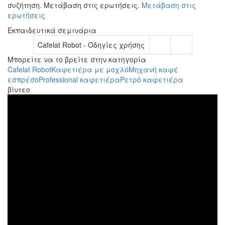
συζήτηση. Μετάβαση στις ερωτήσεις.
Μετάβαση στις
ερωτήσεις
Εκπαιδευτικά σεμινάρια
Cafelat Robot - Οδηγίες χρήσης
Μπορείτε να το βρείτε στην κατηγορία
Cafelat Robot
Καφετιέρα με μοχλό
Μηχανή καφέ
εσπρέσο
Professional καφετιέρα
Ρετρό καφετιέρα
βίντεο