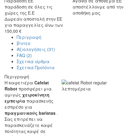
Παράδοση ΕΕ
Αγαθά σε απόθεμα ΕΕ
παράδοση σε όλες τις
αποστέλλουμε από την
χώρες της Ε.Ε
αποθήκη μας
Δωρεάν αποστολή στην ΕΕ
για παραγγελίες άνω των
150,00 €
Περιγραφή
βίντεο
Αξιολογήσεις (31)
FAQ (2)
Σχετικά άρθρα
Σχετικά Προϊόντα
Περιγραφή
Η καφετιέρα
Cafelat
Robot
προσφέρει μια
αμιγώς
χειροκίνητη
εμπειρία
παρασκευής
εσπρέσο για
πραγματικούς baristas
.
Σας επιτρέπει να
παρασκευάζετε καφέ
ποιότητας καφέ σε