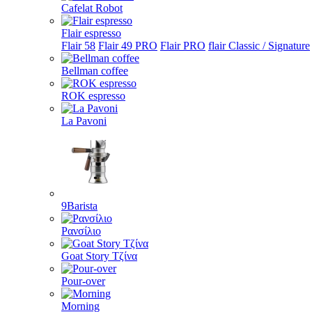
Cafelat Robot
Flair espresso
Flair 58
Flair 49 PRO
Flair PRO
flair Classic / Signature
Bellman coffee
ROK espresso
La Pavoni
9Barista
Ρανσίλιο
Goat Story Τζίνα
Pour-over
Morning