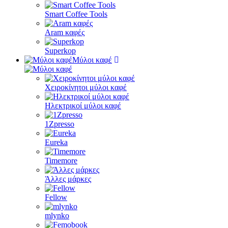
Smart Coffee Tools
Aram καφές
Superkop
Μύλοι καφέ
Χειροκίνητοι μύλοι καφέ
Ηλεκτρικοί μύλοι καφέ
1Zpresso
Eureka
Timemore
Άλλες μάρκες
Fellow
mlynko