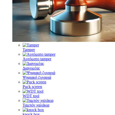
Tamper
Αυτόματο tamper
Διανομέας
Ψηφιακή ζυγαριά
Puck screen
WDT tool
Ταμπόν χαλάκια
knock box