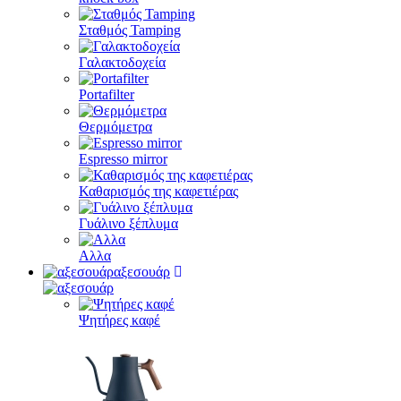
Σταθμός Tamping
Γαλακτοδοχεία
Portafilter
Θερμόμετρα
Espresso mirror
Καθαρισμός της καφετιέρας
Γυάλινο ξέπλυμα
Αλλα
αξεσουάρ
Ψητήρες καφέ