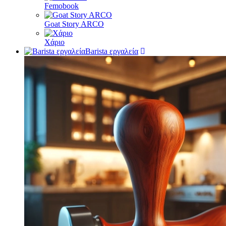
Femobook
Goat Story ARCO
Χάριο
Barista εργαλεία