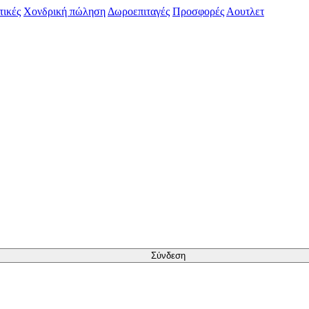
τικές
Χονδρική πώληση
Δωροεπιταγές
Προσφορές
Αουτλετ
Σύνδεση