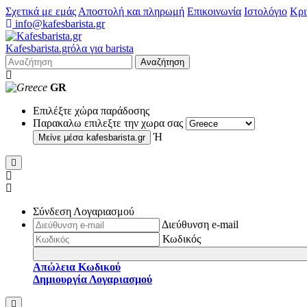
Σχετικά με εμάς
Αποστολή και πληρωμή
Επικοινωνία
Ιστολόγιο
Κρι
info@kafesbarista.gr
Kafes
barista
.gr
όλα για barista
Αναζήτηση
GR
Επιλέξτε χώρα παράδοσης
Παρακαλω επιλεξτε την χωρα σας
Ή
Μείνε μέσα
kafesbarista.gr
Σύνδεση Λογαριασμού
Διεύθυνση e-mail
Κωδικός
Απώλεια Κωδικού
Δημιουργία Λογαριασμού