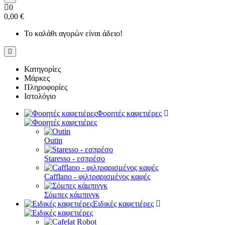
0
0,00 €
Το καλάθι αγορών είναι άδειο!
Κατηγορίες
Μάρκες
Πληροφορίες
Ιστολόγιο
Φορητές καφετιέρες
Outin
Staresso - εσπρέσο
Cafflano - φιλτραρισμένος καφές
Σόμπες κάμπινγκ
Ειδικές καφετιέρες