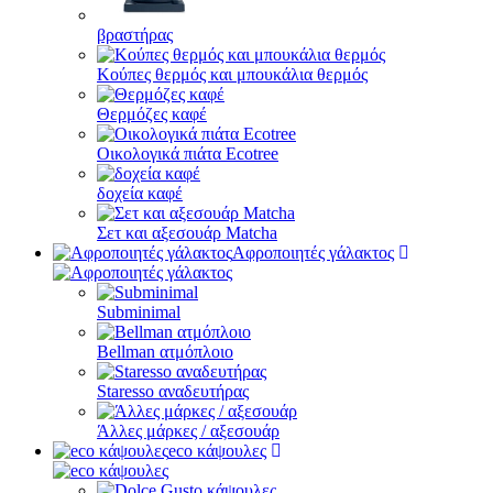
βραστήρας
Κούπες θερμός και μπουκάλια θερμός
Θερμόζες καφέ
Οικολογικά πιάτα Ecotree
δοχεία καφέ
Σετ και αξεσουάρ Matcha
Αφροποιητές γάλακτος
Subminimal
Bellman ατμόπλοιο
Staresso αναδευτήρας
Άλλες μάρκες / αξεσουάρ
eco κάψουλες