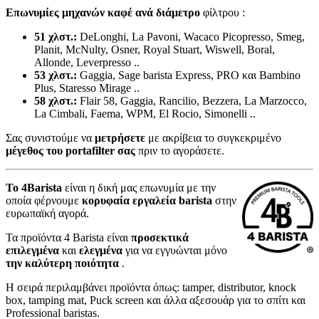
Επωνυμίες μηχανών καφέ ανά
διάμετρο
φίλτρου :
51 χλστ.:
DeLonghi, La Pavoni, Wacaco Picopresso, Smeg,
Planit, McNulty, Osner, Royal Stuart, Wiswell, Boral,
Allonde, Leverpresso ..
53 χλστ.:
Gaggia, Sage barista Express, PRO και Bambino
Plus, Staresso Mirage ..
58 χλστ.:
Flair 58, Gaggia, Rancilio, Bezzera, La Marzocco,
La Cimbali, Faema, WPM, El Rocio, Simonelli ..
Σας συνιστούμε να
μετρήσετε
με ακρίβεια το συγκεκριμένο
μέγεθος
του portafilter σας
πριν το αγοράσετε.
Το 4Barista
είναι η δική μας επωνυμία με την
οποία φέρνουμε
κορυφαία εργαλεία barista
στην
ευρωπαϊκή αγορά.
Τα προϊόντα 4 Barista είναι
προσεκτικά
επιλεγμένα
και
ελεγμένα
για να εγγυώνται μόνο
την καλύτερη ποιότητα
.
Η σειρά περιλαμβάνει προϊόντα όπως: tamper, distributor, knock
box, tamping mat, Puck screen και άλλα αξεσουάρ για το σπίτι και
Professional baristas.