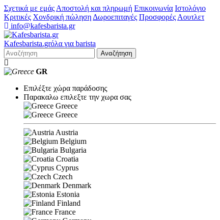
Σχετικά με εμάς
Αποστολή και πληρωμή
Επικοινωνία
Ιστολόγιο
Κριτικές
Χονδρική πώληση
Δωροεπιταγές
Προσφορές
Αουτλετ
info@kafesbarista.gr
Kafes
barista
.gr
όλα για barista
Αναζήτηση
GR
Επιλέξτε χώρα παράδοσης
Παρακαλω επιλεξτε την χωρα σας
Greece
Greece
Austria
Belgium
Bulgaria
Croatia
Cyprus
Czech
Denmark
Estonia
Finland
France