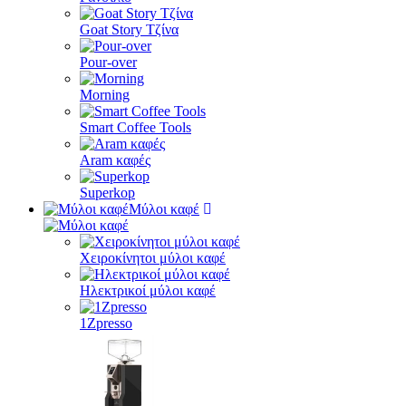
Goat Story Τζίνα
Pour-over
Morning
Smart Coffee Tools
Aram καφές
Superkop
Μύλοι καφέ
Χειροκίνητοι μύλοι καφέ
Ηλεκτρικοί μύλοι καφέ
1Zpresso