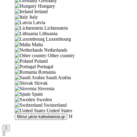
Germany
Hungary
Ireland
Italy
Latvia
Lichtenstein
Lithuania
Luxembourg
Malta
Netherlands
Other country
Poland
Portugal
Romania
Saudi Arabia
Slovak
Slovenia
Spain
Sweden
Switzerland
United States
Ή
Μείνε μέσα
kafesbarista.gr