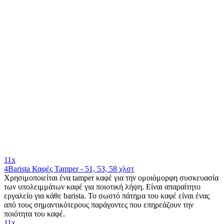
11x
4Barista Καφές Tamper - 51, 53, 58 χλστ
Χρησιμοποιείται ένα tamper καφέ για την ομοιόμορφη συσκευασία
των υπολειμμάτων καφέ για ποιοτική λήψη. Είναι απαραίτητο
εργαλείο για κάθε barista. Το σωστό πάτημα του καφέ είναι ένας
από τους σημαντικότερους παράγοντες που επηρεάζουν την
ποιότητα του καφέ.
11x