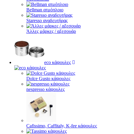
Bellman ατμόπλοιο
Staresso αναδευτήρας
Άλλες μάρκες / αξεσουάρ
eco κάψουλες
Dolce Gusto κάψουλες
nespresso κάψουλες
Cafissimo, Caffitaly, K-fee κάψουλες