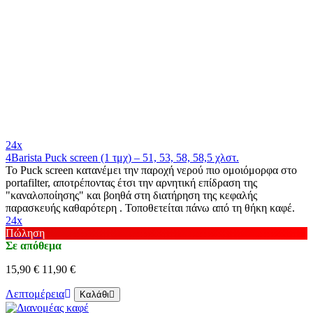
24x
4Barista Puck screen (1 τμχ) – 51, 53, 58, 58,5 χλστ.
Το Puck screen κατανέμει την παροχή νερού πιο ομοιόμορφα στο
portafilter, αποτρέποντας έτσι την αρνητική επίδραση της
"καναλοποίησης" και βοηθά στη διατήρηση της κεφαλής
παρασκευής καθαρότερη . Τοποθετείται πάνω από τη θήκη καφέ.
24x
Πώληση
Σε απόθεμα
15,90 €
11,90 €
Λεπτομέρεια
Καλάθι