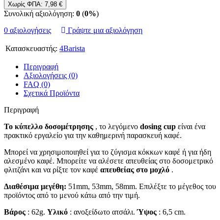
Χωρίς ΦΠΑ: 7,98 €
Συνολική αξιολόγηση:
0
(
0%
)
0 αξιολογήσεις
Γράψτε μια αξιολόγηση
Κατασκευαστής:
4Barista
Περιγραφή
Αξιολογήσεις (0)
FAQ (0)
Σχετικά Προϊόντα
Περιγραφή
Το κύπελλο δοσομέτρησης
, το λεγόμενο
dosing cup
είναι ένα
πρακτικό εργαλείο για την καθημερινή παρασκευή καφέ.
Μπορεί να χρησιμοποιηθεί για το ζύγισμα κόκκων καφέ ή για ήδη
αλεσμένο καφέ. Μπορείτε να αλέσετε απευθείας στο δοσομετρικό
φλιτζάνι και να ρίξτε τον καφέ
απευθείας στο μοχλό
.
Διαθέσιμα μεγέθη:
51mm, 53mm, 58mm. Επιλέξτε το μέγεθος του
προϊόντος από το μενού κάτω από την τιμή.
Βάρος
: 62g.
Υλικό
: ανοξείδωτο ατσάλι.
Ύψος
: 6,5 cm.