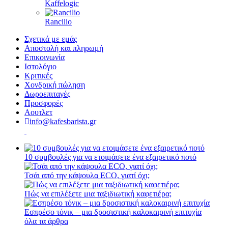
Kaffelogic
Rancilio
Σχετικά με εμάς
Αποστολή και πληρωμή
Επικοινωνία
Ιστολόγιο
Κριτικές
Χονδρική πώληση
Δωροεπιταγές
Προσφορές
Αουτλετ
info@kafesbarista.gr
10 συμβουλές για να ετοιμάσετε ένα εξαιρετικό ποτό
Τσάι από την κάψουλα ECO, γιατί όχι;
Πώς να επιλέξετε μια ταξιδιωτική καφετιέρα;
Εσπρέσο τόνικ – μια δροσιστική καλοκαιρινή επιτυχία
όλα τα άρθρα