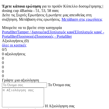
Έχετε κάποια ερώτηση
για το προϊόν Κύπελλο δοσομέτρησης |
dosing cup 4Barista - 51, 53, 58 mm;
Δείτε τις Συχνές Ερωτήσεις ή ρωτήστε μας απευθείας στη
συζήτηση. Μετάβαση στις ερωτήσεις.
Μετάβαση στις ερωτήσεις
Μπορείτε να το βρείτε στην κατηγορία
Portafilter
Tamper / διανομέας
Εξοπλισμός καφέ
Εξοπλισμός καφέ -
Portafilter
Προσφορές
Προσφορές - Portafilter
Αξιολογήσεις (0)
όλες οι κριτικές
0/5
0 αξιολογήσεις
0
0
0
0
0
Γράψτε μια αξιολόγηση
Το Όνομα σας
Η Αξιολόγηση σας