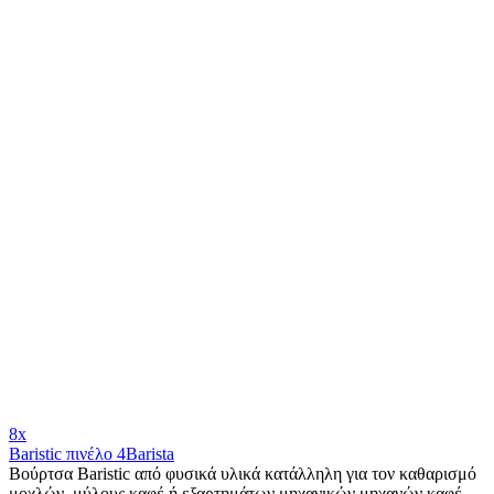
8x
Baristic πινέλο 4Barista
Βούρτσα Baristic από φυσικά υλικά κατάλληλη για τον καθαρισμό
μοχλών, μύλους καφέ ή εξαρτημάτων μηχανικών μηχανών καφέ.