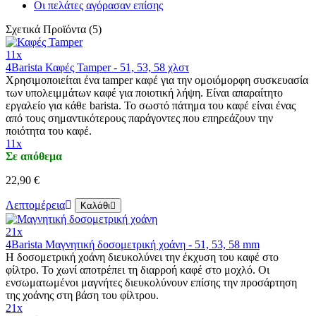
Οι πελάτες αγόρασαν επίσης
Σχετικά Προϊόντα (5)
11x
4Barista Καφές Tamper - 51, 53, 58 χλστ
Χρησιμοποιείται ένα tamper καφέ για την ομοιόμορφη συσκευασία
των υπολειμμάτων καφέ για ποιοτική λήψη. Είναι απαραίτητο
εργαλείο για κάθε barista. Το σωστό πάτημα του καφέ είναι ένας
από τους σημαντικότερους παράγοντες που επηρεάζουν την
ποιότητα του καφέ.
11x
Σε απόθεμα
22,90 €
Λεπτομέρεια
Καλάθι
21x
4Barista Μαγνητική δοσομετρική χοάνη - 51, 53, 58 mm
Η δοσομετρική χοάνη διευκολύνει την έκχυση του καφέ στο
φίλτρο. Το χωνί αποτρέπει τη διαρροή καφέ στο μοχλό. Οι
ενσωματωμένοι μαγνήτες διευκολύνουν επίσης την προσάρτηση
της χοάνης στη βάση του φίλτρου.
21x