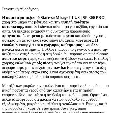
Συνοπτική αξιολόγηση
Η καφετιέρα ταξιδιού Staresso Mirage PLUS | SP-300 PRO
,
χάρη στο μικρό της
μέγεθος
και
την υψηλή ποιότητα
κατασκευής,
αποτελεί ιδανικό σύντροφο για ταξίδια, εργασία και
σπίτι. Οι πελάτες εκτιμούν τη δυνατότητα παρασκευής
πραγματικού εσπρέσο
με απίστευτη
κρέμα
και πλούσια γεύση,
συγκρίσιμη με τον καφέ από επαγγελματικές καφετιέρες.
Η
εύκολη λειτουργία
και
ο γρήγορος καθαρισμός
είναι άλλα
μεγάλα πλεονεκτήματα. Πολλοί επαινούν το γεγονός ότι μετά την
άφιξή τους στις διακοπές ή στη δουλειά, μπορούν να απολαύσουν
ποιοτικό καφέ
χωρίς να χρειάζεται να ψάξουν για καφέ. Η επιλογή
χρήσης
καλαθιού χωρίς πίεση
ανοίγει την πόρτα για περαιτέρω
πειραματισμό με τις δεξιότητες
των barista
και για την επίτευξη
ακόμη καλύτερης εκχύλισης. Είναι σχεδιασμένη για λάτρεις που
απολαμβάνουν τη διαδικασία παρασκευής καφέ.
Μεταξύ των μικρών αρνητικών είναι ότι μπορεί να διαρρεύσει μια
μικρή ποσότητα νερού από την καφετιέρα μετά τη χρήση,
επομένως δεν συνιστάται η αναβολή του καθαρισμού. Ορισμένοι
πελάτες αναφέρουν ότι μπορεί να είναι δύσκολο να βρεθούν
εξειδικευμένα, μικρότερα καλάθια ή ανταλλακτικά. Επίσης, κατά
την παρασκευή καφέ σε εξωτερικές συνθήκες, όπου
χρησιμοποιείται ζεστό νερό από θερμός, ο καφές που προκύπτει