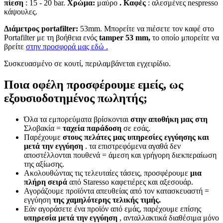
πίεση
: 15 - 20 bar.
Χρώμα:
μαύρο
. Καφές
: αλεσμένες nespresso
κάψουλες.
Διάμετρος portafilter:
53mm. Μπορείτε να πιέσετε τον καφέ στο
Portafilter με τη βοήθεια ενός
tamper 53 mm,
το οποίο μπορείτε να
βρείτε
στην προσφορά μας εδώ
.
Συσκευασμένο σε κουτί, περιλαμβάνεται εγχειρίδιο.
Ποια οφέλη προσφέρουμε εμείς, ως
εξουσιοδοτημένος πωλητής;
Όλα τα εμπορεύματα βρίσκονται
στην αποθήκη μας στη
Σλοβακία =
ταχεία παράδοση
σε εσάς.
Παρέχουμε
στους πελάτες μας
υπηρεσίες εγγύησης και
μετά την εγγύηση
. τα επιστρεφόμενα αγαθά δεν
αποστέλλονται πουθενά = άμεση και γρήγορη διεκπεραίωση
της αξίωσης.
Ακολουθώντας τις τελευταίες τάσεις, προσφέρουμε
μια
πλήρη σειρά
από Staresso καφετιέρες και αξεσουάρ.
Αγοράζουμε προϊόντα απευθείας από τον κατασκευαστή =
εγγύηση
της χαμηλότερης τελικής τιμής.
Εάν αγοράσετε ένα προϊόν από εμάς, παρέχουμε επίσης
υπηρεσία μετά την εγγύηση
, ανταλλακτικά διαθέσιμα μόνο