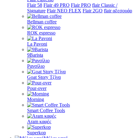
Flair 58
Flair 49 PRO
Flair PRO
flair Classic /
Signature
Flair NEO FLEX
Flair 2GO
flair αξεσουάρ
Bellman coffee
ROK espresso
La Pavoni
9Barista
Ρανσίλιο
Goat Story Τζίνα
Pour-over
Morning
Smart Coffee Tools
Aram καφές
Superkop