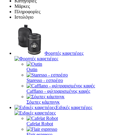
Κατηγορίες
Μάρκες
Πληροφορίες
Ιστολόγιο
Φορητές καφετιέρες
Outin
Staresso - εσπρέσο
Cafflano - φιλτραρισμένος καφές
Σόμπες κάμπινγκ
Ειδικές καφετιέρες
Cafelat Robot
Flair espresso