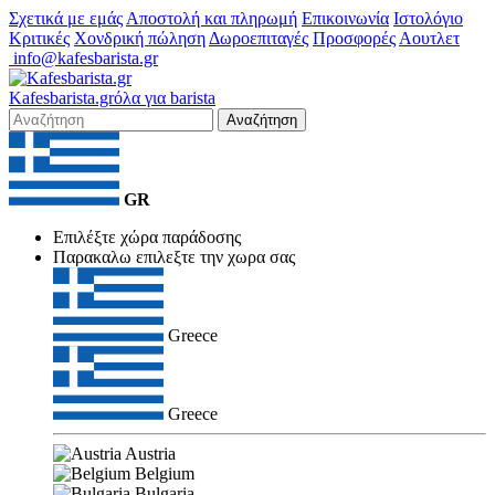
Σχετικά με εμάς
Αποστολή και πληρωμή
Επικοινωνία
Ιστολόγιο
Κριτικές
Χονδρική πώληση
Δωροεπιταγές
Προσφορές
Αουτλετ
info@kafesbarista.gr
Kafes
barista
.gr
όλα για barista
Αναζήτηση
GR
Επιλέξτε χώρα παράδοσης
Παρακαλω επιλεξτε την χωρα σας
Greece
Greece
Austria
Belgium
Bulgaria