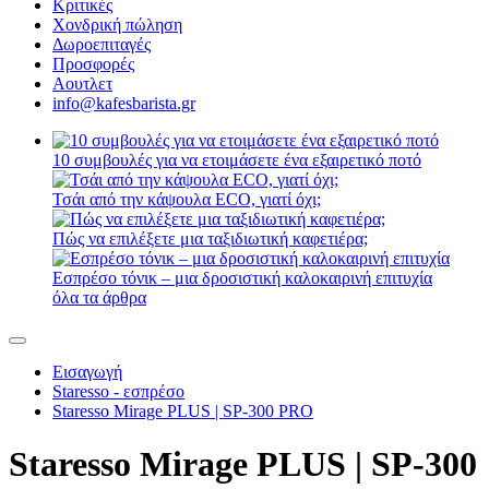
Κριτικές
Χονδρική πώληση
Δωροεπιταγές
Προσφορές
Αουτλετ
info@kafesbarista.gr
10 συμβουλές για να ετοιμάσετε ένα εξαιρετικό ποτό
Τσάι από την κάψουλα ECO, γιατί όχι;
Πώς να επιλέξετε μια ταξιδιωτική καφετιέρα;
Εσπρέσο τόνικ – μια δροσιστική καλοκαιρινή επιτυχία
όλα τα άρθρα
Εισαγωγή
Staresso - εσπρέσο
Staresso Mirage PLUS | SP-300 PRO
Staresso Mirage PLUS | SP-300