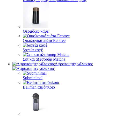
Θερμόζες καφέ
Οικολογικά πιάτα Ecotree
δοχεία καφέ
Σετ και αξεσουάρ Matcha
Αφροποιητές γάλακτος
Subminimal
Bellman ατμόπλοιο