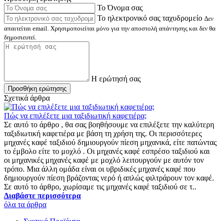
Το Όνομα σας
Το ηλεκτρονικό σας ταχυδρομείο
Δεν
απαιτείται email. Χρησιμοποιείται μόνο για την αποστολή απάντησης και δεν θα
δημοσιευτεί.
Η ερώτησή σας
Προσθήκη ερώτησης
Σχετικά άρθρα
Πώς να επιλέξετε μια ταξιδιωτική καφετιέρα;
Σε αυτό το άρθρο , θα σας βοηθήσουμε να επιλέξετε την καλύτερη
ταξιδιωτική καφετιέρα με βάση τη χρήση της. Οι περισσότερες
μηχανές καφέ ταξιδιού δημιουργούν πίεση μηχανικά, είτε πατώντας
το έμβολο είτε το μοχλό . Οι μηχανές καφέ εσπρέσο ταξιδιού και
οι μηχανικές μηχανές καφέ με μοχλό λειτουργούν με αυτόν τον
τρόπο. Μια άλλη ομάδα είναι οι υβριδικές μηχανές καφέ που
δημιουργούν πίεση βράζοντας νερό ή απλώς φιλτράρουν τον καφέ.
Σε αυτό το άρθρο, χωρίσαμε τις μηχανές καφέ ταξιδιού σε τ..
Διαβάστε περισσότερα
όλα τα άρθρα