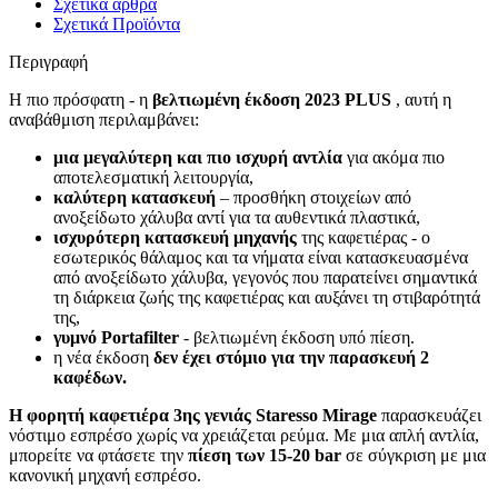
Σχετικά άρθρα
Σχετικά Προϊόντα
Περιγραφή
Η πιο πρόσφατη - η
βελτιωμένη έκδοση 2023 PLUS
, αυτή η
αναβάθμιση περιλαμβάνει:
μια μεγαλύτερη και πιο ισχυρή αντλία
για ακόμα πιο
αποτελεσματική λειτουργία,
καλύτερη κατασκευή
– προσθήκη στοιχείων από
ανοξείδωτο χάλυβα αντί για τα αυθεντικά πλαστικά,
ισχυρότερη κατασκευή μηχανής
της καφετιέρας - ο
εσωτερικός θάλαμος και τα νήματα είναι κατασκευασμένα
από ανοξείδωτο χάλυβα, γεγονός που παρατείνει σημαντικά
τη διάρκεια ζωής της καφετιέρας και αυξάνει τη στιβαρότητά
της,
γυμνό Portafilter
- βελτιωμένη έκδοση υπό πίεση.
η νέα έκδοση
δεν έχει στόμιο για την παρασκευή 2
καφέδων.
Η φορητή καφετιέρα 3ης γενιάς Staresso Mirage
παρασκευάζει
νόστιμο εσπρέσο χωρίς να χρειάζεται ρεύμα. Με μια απλή αντλία,
μπορείτε να φτάσετε την
πίεση των 15-20 bar
σε σύγκριση με μια
κανονική μηχανή εσπρέσο.