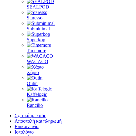
SEALPOD
Staresso
Subminimal
Superkop
Timemore
WACACO
Χάριο
Outin
Kaffelogic
Rancilio
Σχετικά με εμάς
Αποστολή και πληρωμή
Επικοινωνία
Ιστολόγιο