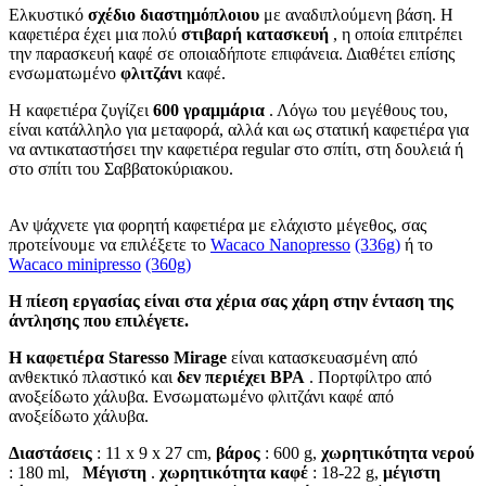
Ελκυστικό
σχέδιο διαστημόπλοιου
με αναδιπλούμενη βάση. Η
καφετιέρα έχει μια πολύ
στιβαρή κατασκευή
, η οποία επιτρέπει
την παρασκευή καφέ σε οποιαδήποτε επιφάνεια. Διαθέτει επίσης
ενσωματωμένο
φλιτζάνι
καφέ.
Η καφετιέρα ζυγίζει
600 γραμμάρια
. Λόγω του μεγέθους του,
είναι κατάλληλο για μεταφορά, αλλά και ως στατική καφετιέρα για
να αντικαταστήσει την καφετιέρα regular στο σπίτι, στη δουλειά ή
στο σπίτι του Σαββατοκύριακου.
Αν ψάχνετε για φορητή καφετιέρα με ελάχιστο μέγεθος, σας
προτείνουμε να επιλέξετε το
Wacaco Nanopresso
(336g)
ή το
Wacaco minipresso
(360g)
Η πίεση εργασίας είναι στα χέρια σας χάρη στην ένταση της
άντλησης που επιλέγετε.
Η καφετιέρα Staresso Mirage
είναι κατασκευασμένη από
ανθεκτικό πλαστικό και
δεν περιέχει BPA
. Πορτφίλτρο από
ανοξείδωτο χάλυβα. Ενσωματωμένο φλιτζάνι καφέ από
ανοξείδωτο χάλυβα.
Διαστάσεις
: 11 x 9 x 27 cm,
βάρος
: 600 g,
χωρητικότητα νερού
: 180 ml,
Μέγιστη
.
χωρητικότητα καφέ
: 18-22 g,
μέγιστη