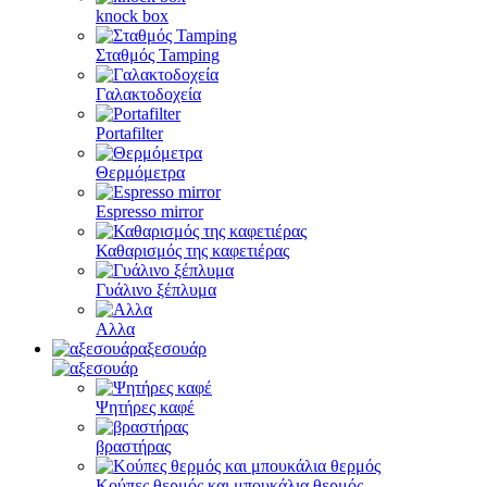
knock box
Σταθμός Tamping
Γαλακτοδοχεία
Portafilter
Θερμόμετρα
Espresso mirror
Καθαρισμός της καφετιέρας
Γυάλινο ξέπλυμα
Αλλα
αξεσουάρ
Ψητήρες καφέ
βραστήρας
Κούπες θερμός και μπουκάλια θερμός