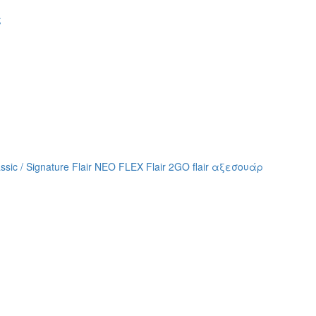
assic / Signature
Flair NEO FLEX
Flair 2GO
flair αξεσουάρ