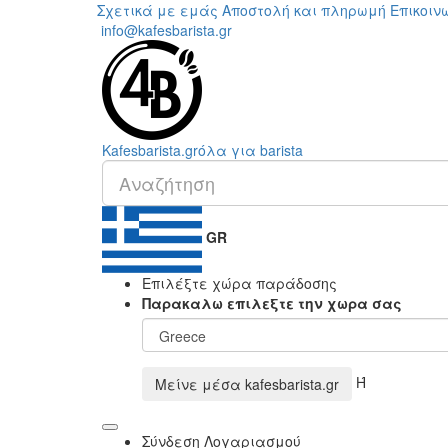
Σχετικά με εμάς
Αποστολή και πληρωμή
Επικοιν
info@kafesbarista.gr
Kafes
barista
.gr
όλα για barista
GR
Επιλέξτε χώρα παράδοσης
Παρακαλω επιλεξτε την χωρα σας
Ή
Μείνε μέσα
kafesbarista.gr
Σύνδεση Λογαριασμού