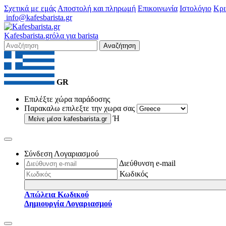
Σχετικά με εμάς
Αποστολή και πληρωμή
Επικοινωνία
Ιστολόγιο
Κρι
info@kafesbarista.gr
Kafes
barista
.gr
όλα για barista
Αναζήτηση
GR
Επιλέξτε χώρα παράδοσης
Παρακαλω επιλεξτε την χωρα σας
Ή
Μείνε μέσα
kafesbarista.gr
Σύνδεση Λογαριασμού
Διεύθυνση e-mail
Κωδικός
Απώλεια Κωδικού
Δημιουργία Λογαριασμού