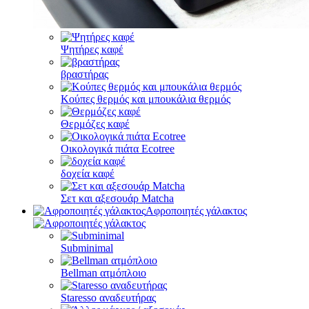
Ψητήρες καφέ
βραστήρας
Κούπες θερμός και μπουκάλια θερμός
Θερμόζες καφέ
Οικολογικά πιάτα Ecotree
δοχεία καφέ
Σετ και αξεσουάρ Matcha
Αφροποιητές γάλακτος
Subminimal
Bellman ατμόπλοιο
Staresso αναδευτήρας