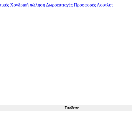
τικές
Χονδρική πώληση
Δωροεπιταγές
Προσφορές
Αουτλετ
Σύνδεση