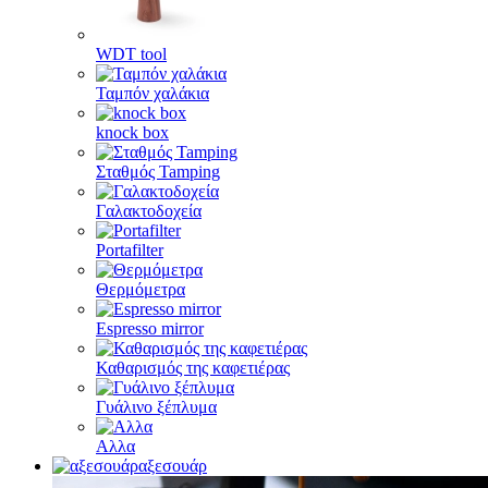
WDT tool
Ταμπόν χαλάκια
knock box
Σταθμός Tamping
Γαλακτοδοχεία
Portafilter
Θερμόμετρα
Espresso mirror
Καθαρισμός της καφετιέρας
Γυάλινο ξέπλυμα
Αλλα
αξεσουάρ