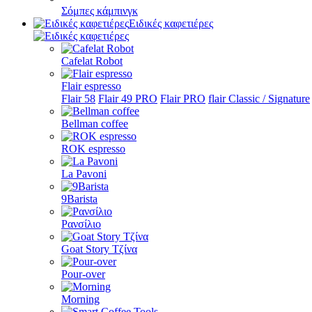
Σόμπες κάμπινγκ
Ειδικές καφετιέρες
Cafelat Robot
Flair espresso
Flair 58
Flair 49 PRO
Flair PRO
flair Classic / Signature
Bellman coffee
ROK espresso
La Pavoni
9Barista
Ρανσίλιο
Goat Story Τζίνα
Pour-over
Morning