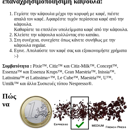
επαναχρησιμοποιήσιμη κάψουλα:
Γεμίστε την κάψουλα μέχρι την κορυφή με καφέ, πιέστε
απαλά τον καφέ. Αφαιρέστε τυχόν περίσσεια καφέ από την
κάψουλα.
Καθαρίστε τα επιπλέον υπολείμματα καφέ από την κάψουλα.
Κλείστε την κάψουλα κολλώντας στο καπάκι.
Στη συνέχεια, συνεχίστε όπως κάνετε συνήθως με την
κάψουλα regular.
Εγινε. Απολαύστε τον καφέ σας και εξοικονομήστε χρήματα
:-)
Συμβατότητα
:
Pixie™, Citiz™ και Citiz-Milk™, Concept™,
Essenza™ και Essenza Krups™, Gran Maestria™, Inissia™,
Latissima™ et Latissima+™, Le Cube™, Maestria™, U™,
Umilk™ και άλλα Συσκευές τύπου Nespresso®.
Πώς
να