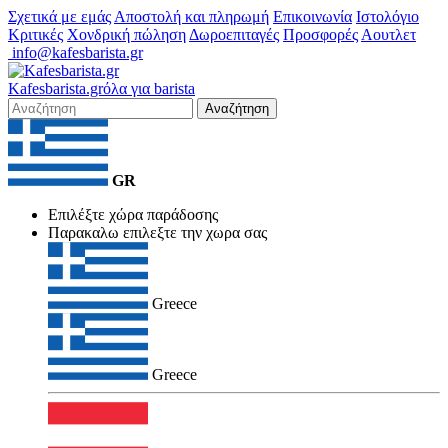
Σχετικά με εμάς
Αποστολή και πληρωμή
Επικοινωνία
Ιστολόγιο
Κριτικές
Χονδρική πώληση
Δωροεπιταγές
Προσφορές
Αουτλετ
info@kafesbarista.gr
Kafes
barista
.gr
όλα για barista
Αναζήτηση
GR
Επιλέξτε χώρα παράδοσης
Παρακαλω επιλεξτε την χωρα σας
Greece
Greece