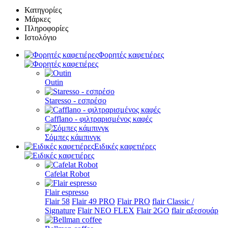
Κατηγορίες
Μάρκες
Πληροφορίες
Ιστολόγιο
Φορητές καφετιέρες
Outin
Staresso - εσπρέσο
Cafflano - φιλτραρισμένος καφές
Σόμπες κάμπινγκ
Ειδικές καφετιέρες
Cafelat Robot
Flair espresso
Flair 58
Flair 49 PRO
Flair PRO
flair Classic /
Signature
Flair NEO FLEX
Flair 2GO
flair αξεσουάρ