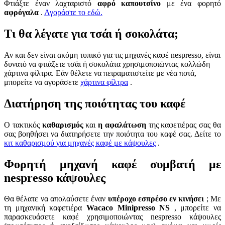
Φτιάξτε έναν λαχταριστό
αφρό καπουτσίνο
με ένα φορητό
αφρόγαλα
.
Αγοράστε το εδώ.
Τι θα λέγατε για τσάι ή σοκολάτα;
Αν και δεν είναι ακόμη τυπικό για τις μηχανές καφέ nespresso, είναι
δυνατό να φτιάξετε τσάι ή σοκολάτα χρησιμοποιώντας κολλώδη
χάρτινα φίλτρα. Εάν θέλετε να πειραματιστείτε με νέα ποτά,
μπορείτε να αγοράσετε
χάρτινα φίλτρα
.
Διατήρηση της ποιότητας του καφέ
Ο τακτικός
καθαρισμός
και
η αφαλάτωση
της καφετιέρας σας θα
σας βοηθήσει να διατηρήσετε την ποιότητα του καφέ σας. Δείτε το
κιτ καθαρισμού για μηχανές καφέ με κάψουλες
.
Φορητή μηχανή καφέ συμβατή με
nespresso κάψουλες
Θα θέλατε να απολαύσετε έναν
υπέροχο εσπρέσο
εν κινήσει
; Με
τη μηχανική καφετιέρα
Wacaco Minipresso NS
, μπορείτε να
παρασκευάσετε καφέ χρησιμοποιώντας nespresso κάψουλες