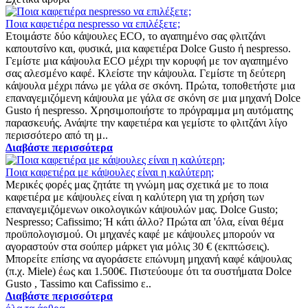
Ποια καφετιέρα nespresso να επιλέξετε;
Ετοιμάστε δύο κάψουλες ECO, το αγαπημένο σας φλιτζάνι
καπουτσίνο και, φυσικά, μια καφετιέρα Dolce Gusto ή nespresso.
Γεμίστε μια κάψουλα ECO μέχρι την κορυφή με τον αγαπημένο
σας αλεσμένο καφέ. Κλείστε την κάψουλα. Γεμίστε τη δεύτερη
κάψουλα μέχρι πάνω με γάλα σε σκόνη. Πρώτα, τοποθετήστε μια
επαναγεμιζόμενη κάψουλα με γάλα σε σκόνη σε μια μηχανή Dolce
Gusto ή nespresso. Χρησιμοποιήστε το πρόγραμμα μη αυτόματης
παρασκευής. Ανάψτε την καφετιέρα και γεμίστε το φλιτζάνι λίγο
περισσότερο από τη μ..
Διαβάστε περισσότερα
Ποια καφετιέρα με κάψουλες είναι η καλύτερη;
Μερικές φορές μας ζητάτε τη γνώμη μας σχετικά με το ποια
καφετιέρα με κάψουλες είναι η καλύτερη για τη χρήση των
επαναγεμιζόμενων οικολογικών κάψουλών μας. Dolce Gusto;
Nespresso; Cafissimo; Ή κάτι άλλο? Πρώτα απ 'όλα, είναι θέμα
προϋπολογισμού. Οι μηχανές καφέ με κάψουλες μπορούν να
αγοραστούν στα σούπερ μάρκετ για μόλις 30 € (εκπτώσεις).
Μπορείτε επίσης να αγοράσετε επώνυμη μηχανή καφέ κάψουλας
(π.χ. Miele) έως και 1.500€. Πιστεύουμε ότι τα συστήματα Dolce
Gusto , Tassimo και Cafissimo ε..
Διαβάστε περισσότερα