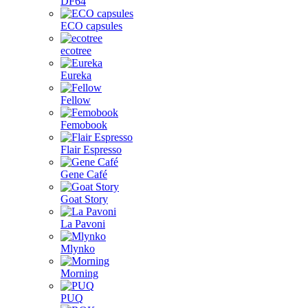
DF64
ECO capsules
ecotree
Eureka
Fellow
Femobook
Flair Espresso
Gene Café
Goat Story
La Pavoni
Mlynko
Morning
PUQ