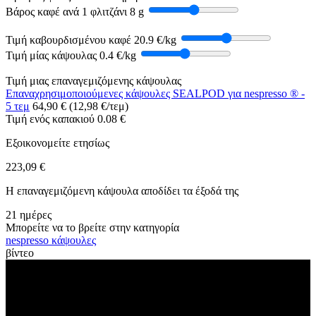
Βάρος καφέ ανά 1 φλιτζάνι
8 g
Τιμή καβουρδισμένου καφέ
20.9 €/kg
Τιμή μίας κάψουλας
0.4 €/kg
Τιμή μιας επαναγεμιζόμενης κάψουλας
Επαναχρησιμοποιούμενες κάψουλες SEALPOD για nespresso ® -
5 τεμ
64,90 € (12,98 €/τεμ)
Τιμή ενός καπακιού
0.08 €
Εξοικονομείτε ετησίως
223,09 €
Η επαναγεμιζόμενη κάψουλα αποδίδει τα έξοδά της
21 ημέρες
Μπορείτε να το βρείτε στην κατηγορία
nespresso κάψουλες
βίντεο