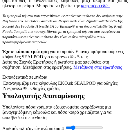
(πρωτότυπες ή ανοξείδωτες κάψουλες μας) ακόμα και χωρίς
ηλεκτρικό ρεύμα. Μπορείτε να βρείτε την
καφετιέρα εδώ.
Τα εμπορικά σήματα που παρατίθενται σε αυτόν τον ιστότοπο δεν ανήκουν στην
NajTrade sro. Τα Dolce Gusto® και Nespresso® είναι σήματα κατατεθέντα της
Societé des Produits Η Nestlé SA Το Tassimo® είναι σήμα κατατεθέν της Kraft
Foods. Τα προϊόντα που σχετίζονται με τα εμπορικά σήματα που αναφέρονται
παραπάνω σε αυτόν τον ιστότοπο δεν είναι αυθεντικά προϊόντα των
προαναφερόμενων εταιρειών.
Έχετε κάποια ερώτηση
για το προϊόν Επαναχρησιμοποιούμενες
κάψουλες SEALPOD για nespresso ® - 5 τεμ;
Δείτε τις Συχνές Ερωτήσεις ή ρωτήστε μας απευθείας στη
συζήτηση. Μετάβαση στις ερωτήσεις.
Μετάβαση στις ερωτήσεις
Εκπαιδευτικά σεμινάρια
Επαναγεμιζόμενες κάψουλες EKO.sk SEALPOD για οδηγίες
Nespresso ® - Οδηγίες χρήσης
Υπολογιστής Αποταμίευσης
Υπολογίστε πόσα χρήματα εξοικονομείτε αγοράζοντας μια
ξαναγεμιζόμενη κάψουλα και πόσο καιρό χρειάζεται για να
αποσβεστεί η επένδυση.
Αριθμός φλιτζανιών ανά ημέρα
4