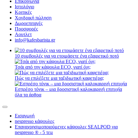
Επικοινωνία
Ιστολόγιο
Κριτικές
Χονδρική πώληση
Δωροεπιταγές
Προσφορές
Αουτλετ
info@kafesbarista.gr
10 συμβουλές για να ετοιμάσετε ένα εξαιρετικό ποτό
Τσάι από την κάψουλα ECO, γιατί όχι;
Πώς να επιλέξετε μια ταξιδιωτική καφετιέρα;
Εσπρέσο τόνικ – μια δροσιστική καλοκαιρινή επιτυχία
όλα τα άρθρα
Εισαγωγή
nespresso κάψουλες
Επαναχρησιμοποιούμενες κάψουλες SEALPOD για
nespresso ® - 5 τεμ