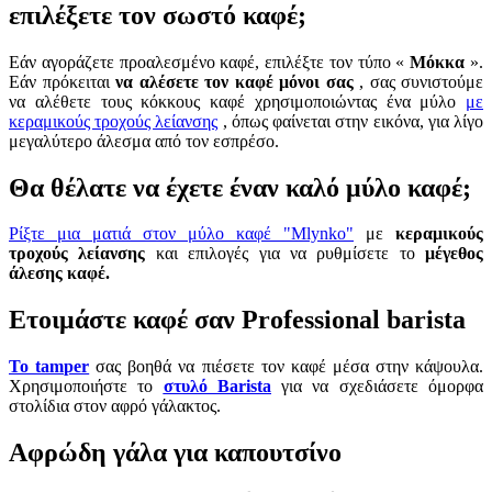
επιλέξετε τον σωστό καφέ;
Εάν αγοράζετε προαλεσμένο καφέ, επιλέξτε τον τύπο «
Μόκκα
».
Εάν πρόκειται
να αλέσετε τον καφέ μόνοι σας
, σας συνιστούμε
να αλέθετε τους κόκκους καφέ χρησιμοποιώντας ένα μύλο
με
κεραμικούς τροχούς λείανσης
, όπως φαίνεται στην εικόνα, για λίγο
μεγαλύτερο άλεσμα από τον εσπρέσο.
Θα θέλατε να έχετε έναν καλό μύλο καφέ;
Ρίξτε μια ματιά στον μύλο καφέ "Mlynko"
με
κεραμικούς
τροχούς λείανσης
και επιλογές για να ρυθμίσετε το
μέγεθος
άλεσης καφέ.
Ετοιμάστε καφέ σαν Professional barista
Το tamper
σας βοηθά να πιέσετε τον καφέ μέσα στην κάψουλα.
Χρησιμοποιήστε το
στυλό Barista
για να σχεδιάσετε όμορφα
στολίδια στον αφρό γάλακτος.
Αφρώδη γάλα για καπουτσίνο