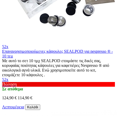
52x
Επαναχρησιμοποιούμενες κάψουλες SEALPOD για nespresso ® -
10 τεμ
Με αυτό το σετ 10 τμχ SEALPOD ετοιμάστε τις δικές σας,
κορυφαίας ποιότητας κάψουλες για καφετιέρες Nespresso ® από
οικολογικά αγνά υλικά. Ενώ χρησιμοποιείτε αυτό το κιτ,
ετοιμάζετε 10 κάψουλες .
52x
Πώληση
Σε απόθεμα
124,90 €
114,90 €
Λεπτομέρεια
Καλάθι