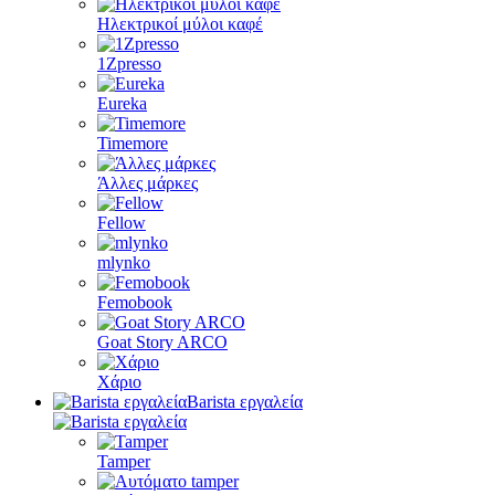
Ηλεκτρικοί μύλοι καφέ
1Zpresso
Eureka
Timemore
Άλλες μάρκες
Fellow
mlynko
Femobook
Goat Story ARCO
Χάριο
Barista εργαλεία
Tamper