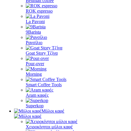
Bellman coffee
ROK espresso
La Pavoni
9Barista
Ρανσίλιο
Goat Story Τζίνα
Pour-over
Morning
Smart Coffee Tools
Aram καφές
Superkop
Μύλοι καφέ
Χειροκίνητοι μύλοι καφέ