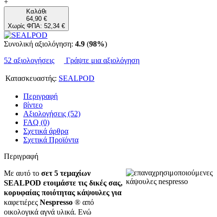
+
Καλάθι
64,90 €
Χωρίς ΦΠΑ: 52,34 €
Συνολική αξιολόγηση:
4.9
(
98%
)
52 αξιολογήσεις
Γράψτε μια αξιολόγηση
Κατασκευαστής:
SEALPOD
Περιγραφή
βίντεο
Αξιολογήσεις (52)
FAQ (0)
Σχετικά άρθρα
Σχετικά Προϊόντα
Περιγραφή
Με αυτό το
σετ 5 τεμαχίων
SEALPOD
ετοιμάστε τις
δικές σας,
κορυφαίας ποιότητας κάψουλες
για
καφετιέρες
Nespresso
® από
οικολογικά αγνά υλικά. Ενώ