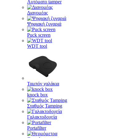
Αυτόματο tamper
Διανομέας
Ψηφιακή ζυγαριά
Puck screen
WDT tool
Ταμπόν χαλάκια
knock box
Σταθμός Tamping
Γαλακτοδοχεία
Portafilter