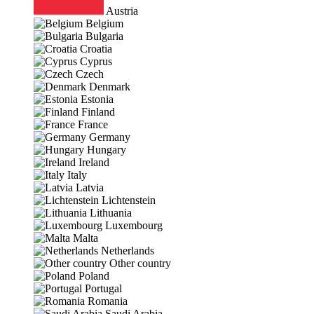
Austria
Belgium
Bulgaria
Croatia
Cyprus
Czech
Denmark
Estonia
Finland
France
Germany
Hungary
Ireland
Italy
Latvia
Lichtenstein
Lithuania
Luxembourg
Malta
Netherlands
Other country
Poland
Portugal
Romania
Saudi Arabia