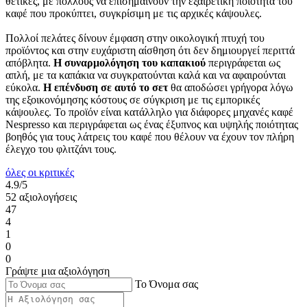
θετικές, με πολλούς να επισημαίνουν την εξαιρετική ποιότητα του
καφέ που προκύπτει, συγκρίσιμη με τις αρχικές κάψουλες.
Πολλοί πελάτες δίνουν έμφαση στην οικολογική πτυχή του
προϊόντος και στην ευχάριστη αίσθηση ότι δεν δημιουργεί περιττά
απόβλητα.
Η συναρμολόγηση του καπακιού
περιγράφεται ως
απλή, με τα καπάκια να συγκρατούνται καλά και να αφαιρούνται
εύκολα.
Η επένδυση σε αυτό το σετ
θα αποδώσει γρήγορα λόγω
της εξοικονόμησης κόστους σε σύγκριση με τις εμπορικές
κάψουλες. Το προϊόν είναι κατάλληλο για διάφορες μηχανές καφέ
Nespresso και περιγράφεται ως ένας έξυπνος και υψηλής ποιότητας
βοηθός για τους λάτρεις του καφέ που θέλουν να έχουν τον πλήρη
έλεγχο του φλιτζάνι τους.
όλες οι κριτικές
4.9/5
52 αξιολογήσεις
47
4
1
0
0
Γράψτε μια αξιολόγηση
Το Όνομα σας