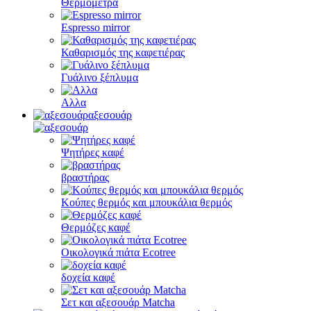
Θερμόμετρα
Espresso mirror
Καθαρισμός της καφετιέρας
Γυάλινο ξέπλυμα
Αλλα
αξεσουάρ
Ψητήρες καφέ
βραστήρας
Κούπες θερμός και μπουκάλια θερμός
Θερμόζες καφέ
Οικολογικά πιάτα Ecotree
δοχεία καφέ
Σετ και αξεσουάρ Matcha