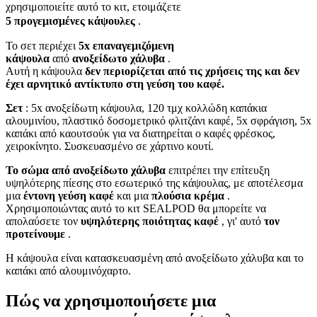
χρησιμοποιείτε αυτό το κιτ, ετοιμάζετε
5 προγεμισμένες κάψουλες
.
Το σετ περιέχει
5x επαναγεμιζόμενη
κάψουλα
από
ανοξείδωτο χάλυβα
.
Αυτή η κάψουλα
δεν περιορίζεται από τις χρήσεις της
και δεν
έχει αρνητικό αντίκτυπο στη γεύση του καφέ.
Σετ
: 5x ανοξείδωτη κάψουλα, 120 τμχ κολλώδη καπάκια
αλουμινίου, πλαστικό δοσομετρικό φλιτζάνι καφέ, 5x σφράγιση, 5x
καπάκι από καουτσούκ για να διατηρείται ο καφές φρέσκος,
χειροκίνητο. Συσκευασμένο σε χάρτινο κουτί.
Το σώμα από ανοξείδωτο χάλυβα
επιτρέπει την επίτευξη
υψηλότερης πίεσης στο εσωτερικό της κάψουλας, με αποτέλεσμα
μια
έντονη γεύση καφέ
και μια
πλούσια κρέμα
.
Χρησιμοποιώντας αυτό το κιτ SEALPOD θα μπορείτε να
απολαύσετε τον
υψηλότερης ποιότητας καφέ
, γι' αυτό
τον
προτείνουμε
.
Η κάψουλα είναι κατασκευασμένη από ανοξείδωτο χάλυβα και το
καπάκι από αλουμινόχαρτο.
Πώς να χρησιμοποιήσετε μια