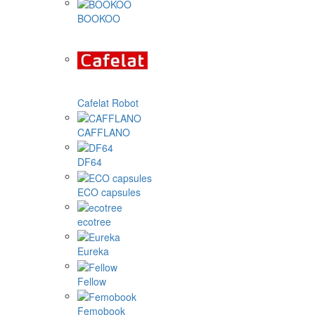
BOOKOO
Cafelat Robot
CAFFLANO
DF64
ECO capsules
ecotree
Eureka
Fellow
Femobook