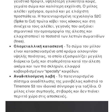
γευστικό προφίλ, υψηλότερη γλυκύτητα καφέ,
γεμάτο σώμα και καλύτερη εκχύλιση. Ο μύλος
αλέθει γρήγορα, ομαλά και με ελάχιστη
προσπάθεια. Η πατενταρισμένη τεχνολογία S2C
(Spike to Cut) πρώτα κόβει τους κόκκους και στη
συνέχεια τους αλέθει, γεγονός που αυξάνει
σημαντικά την ομοιομορφία της άλεσης και
ελαχιστοποιεί το ποσοστό των λεπτών σωματιδίων
(fines).
Ολομεταλλική κατασκευή
- Το σώμα του μύλου
είναι κατασκευασμένο από κράμα αλουμινίου
υψηλής ποιότητας, το οποίο εξασφαλίζει μεγάλη
διάρκεια ζωής και σταθερότητα κατά την άλεση
ακόμα και των πιο σκληρών, ελαφρά
καβουρδισμένων "specialty" καφέδων.
Αναδιπλούμενη λαβή
- Το πατενταρισμένο
σύστημα αναδίπλωσης της μανιβέλας καθιστά το
Timemore S3 τον ιδανικό σύντροφο για ταξίδια. Ο
μύλος είναι συμπαγής, στιβαρός και δεν πιάνει
περιττό χώρο στις αποσκευές.