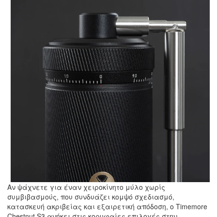
Αν ψάχνετε για έναν χειροκίνητο μύλο χωρίς
συμβιβασμούς, που συνδυάζει κομψό σχεδιασμό,
κατασκευή ακριβείας και εξαιρετική απόδοση, ο Timemore
Chestnut S3 ανήκει στις κορυφαίες επιλογές στην