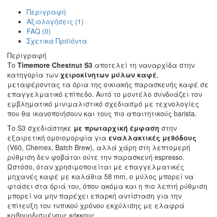
Περιγραφή
Αξιολογήσεις (1)
FAQ (0)
Σχετικά Προϊόντα
Περιγραφή
Το
Timemore Chestnut S3
αποτελεί τη ναυαρχίδα στην
κατηγορία των
χειροκίνητων μύλων καφέ
,
μεταφέροντας τα όρια της οικιακής παρασκευής καφέ σε
επαγγελματικό επίπεδο. Αυτό το μοντέλο συνδυάζει τον
εμβληματικό μινιμαλιστικό σχεδιασμό με τεχνολογίες
που θα ικανοποιήσουν και τους πιο απαιτητικούς barista.
Το S3 σχεδιάστηκε
με πρωταρχική έμφαση
στην
εξαιρετική ομοιομορφία για
εναλλακτικές μεθόδους
(V60, Chemex, Batch Brew), αλλά χάρη στη λεπτομερή
ρύθμιση δεν φοβάται ούτε την παρασκευή espresso.
Ωστόσο, όταν χρησιμοποιείται με επαγγελματικές
μηχανές καφέ με καλάθια 58 mm, ο μύλος μπορεί να
φτάσει στα όριά του, όπου ακόμα και η πιο λεπτή ρύθμιση
μπορεί να μην παρέχει επαρκή αντίσταση για την
επίτευξη του τυπικού χρόνου εκχύλισης με ελαφρά
καβουρδισμένους κόκκους.