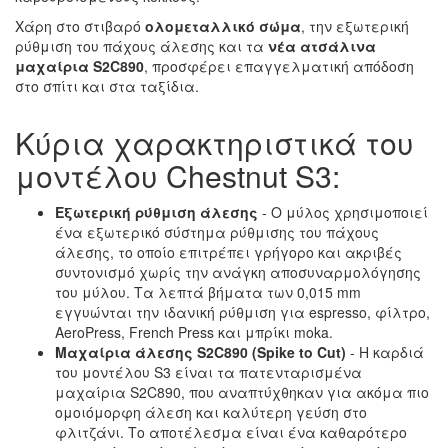
Χάρη στο στιβαρό
ολομεταλλικό σώμα
, την εξωτερική
ρύθμιση του πάχους άλεσης και τα
νέα ατσάλινα
μαχαίρια S2C890
, προσφέρει επαγγελματική απόδοση
στο σπίτι και στα ταξίδια.
Κύρια χαρακτηριστικά του
μοντέλου Chestnut S3:
Εξωτερική ρύθμιση άλεσης
- Ο μύλος χρησιμοποιεί
ένα εξωτερικό σύστημα ρύθμισης του πάχους
άλεσης, το οποίο επιτρέπει γρήγορο και ακριβές
συντονισμό χωρίς την ανάγκη αποσυναρμολόγησης
του μύλου. Τα λεπτά βήματα των 0,015 mm
εγγυώνται την ιδανική ρύθμιση για espresso, φίλτρο,
AeroPress, French Press και μπρίκι moka.
Μαχαίρια άλεσης S2C890 (Spike to Cut)
- Η καρδιά
του μοντέλου S3 είναι τα πατενταρισμένα
μαχαίρια S2C890, που αναπτύχθηκαν για ακόμα πιο
ομοιόμορφη άλεση και καλύτερη γεύση στο
φλιτζάνι. Το αποτέλεσμα είναι ένα καθαρότερο