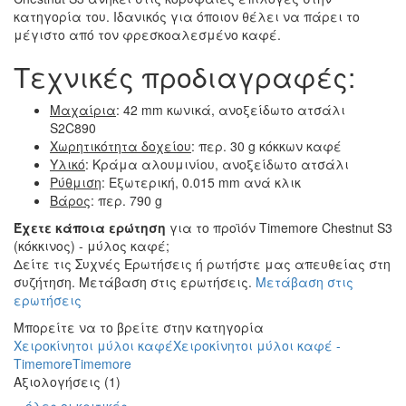
κατηγορία του. Ιδανικός για όποιον θέλει να πάρει το
μέγιστο από τον φρεσκοαλεσμένο καφέ.
Τεχνικές προδιαγραφές:
Μαχαίρια
: 42 mm κωνικά, ανοξείδωτο ατσάλι
S2C890
Χωρητικότητα δοχείου
: περ. 30 g κόκκων καφέ
Υλικό
: Κράμα αλουμινίου, ανοξείδωτο ατσάλι
Ρύθμιση
: Εξωτερική, 0.015 mm ανά κλικ
Βάρος
: περ. 790 g
Έχετε κάποια ερώτηση
για το προϊόν Timemore Chestnut S3
(κόκκινος) - μύλος καφέ;
Δείτε τις Συχνές Ερωτήσεις ή ρωτήστε μας απευθείας στη
συζήτηση. Μετάβαση στις ερωτήσεις.
Μετάβαση στις
ερωτήσεις
Μπορείτε να το βρείτε στην κατηγορία
Χειροκίνητοι μύλοι καφέ
Χειροκίνητοι μύλοι καφέ -
Timemore
Timemore
Αξιολογήσεις (1)